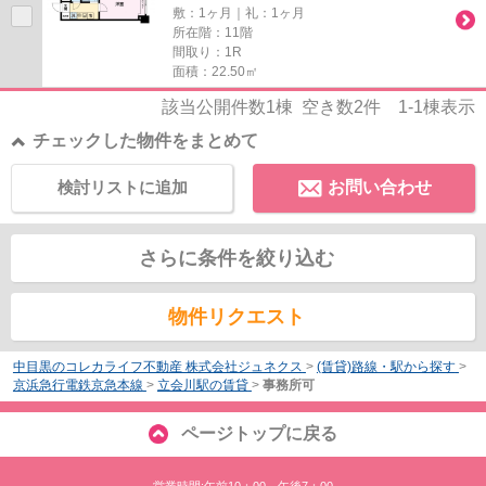
敷：1ヶ月｜礼：1ヶ月
所在階：11階
間取り：1R
面積：22.50㎡
該当公開件数
1
棟 空き数
2
件
1-1
棟表示
チェックした物件をまとめて
検討リストに追加
お問い合わせ
さらに条件を絞り込む
物件リクエスト
中目黒のコレカライフ不動産 株式会社ジュネクス
>
(賃貸)路線・駅から探す
>
京浜急行電鉄京急本線
>
立会川駅の賃貸
>
事務所可
ページトップに戻る
営業時間:午前10：00～午後7：00