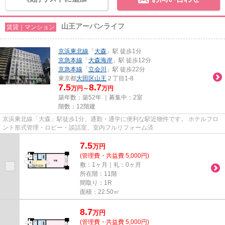
山王アーバンライフ
賃貸｜マンション
京浜東北線
「
大森
」駅 徒歩1分
京急本線
「
大森海岸
」駅 徒歩12分
京急本線
「
立会川
」駅 徒歩22分
東京都
大田区
山王
２丁目1-8
7.5
8.7
万円～
万円
築年数：築52年 ｜募集中：
2室
階数：12階建
京浜東北線「大森」駅徒歩1分、通勤・通学に便利な駅近物件です。 ホテルフロ
ント形式管理・ロビー・談話室、室内フルリフォーム済
7.5
万
円
(管理費・共益費 5,000円)
敷：1ヶ月｜礼：0ヶ月
所在階：11階
間取り：1R
面積：22.50㎡
8.7
万
円
(管理費・共益費 5,000円)