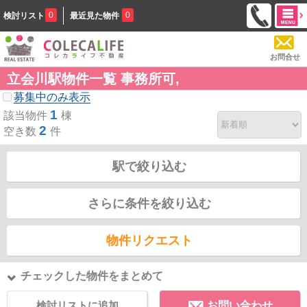
0
0
検討リスト
最近見た物件
お問合せ
立会川駅物件一覧 事務所可,
募集中のみ表示
1
該当物件
棟
2
空き数
件
駅で絞り込む
さらに条件を絞り込む
物件リクエスト
チェックした物件をまとめて
検討リストに追加
お問い合わせ