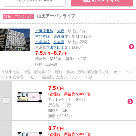
山王アーバンライフ
賃貸｜マンション
京浜東北線
「
大森
」駅 徒歩1分
京急本線
「
大森海岸
」駅 徒歩12分
京急本線
「
立会川
」駅 徒歩22分
東京都
大田区
山王
２丁目1-8
7.5
8.7
万円～
万円
築年数：築52年 ｜募集中：
2室
階数：12階建
京浜東北線「大森」駅徒歩1分、通勤・通学に便利な駅近物件です。 ホテルフロ
ント形式管理・ロビー・談話室、室内フルリフォーム済
7.5
万
円
(管理費・共益費 5,000円)
敷：1ヶ月｜礼：0ヶ月
所在階：11階
間取り：1R
面積：22.50㎡
8.7
万
円
(管理費・共益費 5,000円)