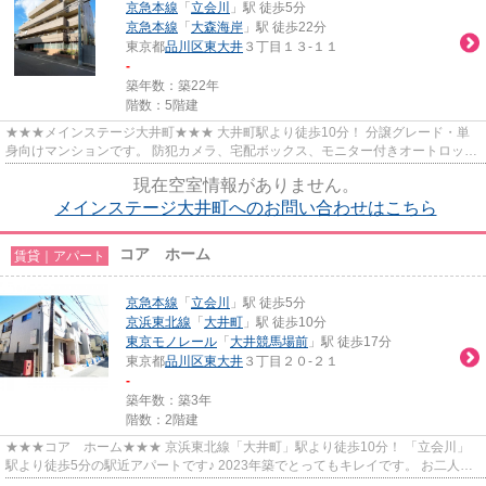
京急本線
「
立会川
」駅 徒歩5分
京急本線
「
大森海岸
」駅 徒歩22分
東京都
品川区
東大井
３丁目１３-１１
-
築年数：築22年
階数：5階建
★★★メインステージ大井町★★★ 大井町駅より徒歩10分！ 分譲グレード・単
身向けマンションです。 防犯カメラ、宅配ボックス、モニター付きオートロック
など安心のセキュリティ◎
現在空室情報がありません。
メインステージ大井町へのお問い合わせはこちら
コア ホーム
賃貸｜アパート
京急本線
「
立会川
」駅 徒歩5分
京浜東北線
「
大井町
」駅 徒歩10分
東京モノレール
「
大井競馬場前
」駅 徒歩17分
東京都
品川区
東大井
３丁目２０-２１
-
築年数：築3年
階数：2階建
★★★コア ホーム★★★ 京浜東北線「大井町」駅より徒歩10分！ 「立会川」
駅より徒歩5分の駅近アパートです♪ 2023年築でとってもキレイです。 お二人入
居可能です。