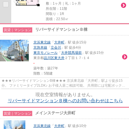
敷：1ヶ月｜礼：1ヶ月
所在階：11階
間取り：1R
面積：22.50㎡
リバーサイドマンションＢ棟
賃貸｜マンション
京浜東北線
「
大井町
」駅 徒歩15分
京急本線
「
立会川
」駅 徒歩4分
東京モノレール
「
大井競馬場前
」駅 徒歩15分
東京都
品川区
東大井
２丁目１７-１４
-
築年数：築27年
階数：5階建
★★★リバーサイドマンションB棟★★★ 京浜東北線「大井町」駅より徒歩15
分。 ファミリータイプ2LDK♪ お子様入居ご相談可能。 共用部には宅配ボックス
設置◎
現在空室情報がありません。
リバーサイドマンションＢ棟へのお問い合わせはこちら
メインステージ大井町
賃貸｜マンション
京浜東北線
「
大井町
」駅 徒歩10分