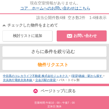
現在空室情報がありません。
コア ホームへのお問い合わせはこちら
該当公開件数
4
棟 空き数
2
件
1-4
棟表示
チェックした物件をまとめて
検討リストに追加
お問い合わせ
さらに条件を絞り込む
物件リクエスト
中目黒のコレカライフ不動産 株式会社ジュネクス
>
(賃貸)路線・駅から探す
>
京浜急行電鉄京急本線
>
立会川駅の賃貸
>
バス・トイレ別
ページトップに戻る
営業時間:午前10：00～午後7：00
定休日:無休