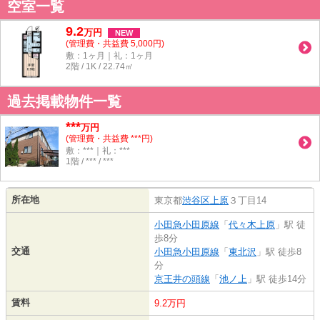
空室一覧
9.2
万
円
NEW
(管理費・共益費 5,000円)
敷：1ヶ月｜礼：1ヶ月
2階 / 1K / 22.74㎡
過去掲載物件一覧
***
万円
(管理費・共益費 ***円)
敷：***｜礼：***
1階 / *** / ***
所在地
東京都
渋谷区
上原
３丁目14
小田急小田原線
「
代々木上原
」駅 徒
歩8分
交通
小田急小田原線
「
東北沢
」駅 徒歩8
分
京王井の頭線
「
池ノ上
」駅 徒歩14分
賃料
9.2万円