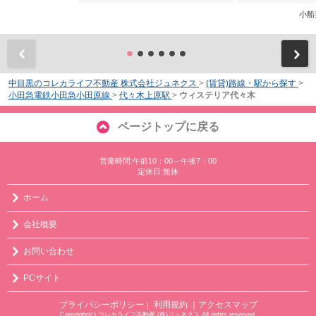
小船
前
中目黒のコレカライフ不動産 株式会社ジュネクス
>
(賃貸)路線・駅から探す
>
小田急電鉄小田急小田原線
>
代々木上原駅
>
ウィステリア代々木
ページトップに戻る
営業時間:午前10：00～午後7：00
定休日:無休
ホーム
会社概要
お問い合わせ
PCサイト
プライバシーポリシー
利用規約
｜アクセスマップ
｜
Copyright(c) コレカライフ不動産 (株)ジュネクス All rights reserved.