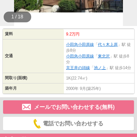
1 / 18
賃料
9.2万円
小田急小田原線
「
代々木上原
」駅 徒
歩8分
交通
小田急小田原線
「
東北沢
」駅 徒歩8
分
京王井の頭線
「
池ノ上
」駅 徒歩14分
間取り(面積)
1K(22.74㎡)
築年月
2000年 9月(築25年)
メールでお問い合わせする(無料)
電話でお問い合わせする