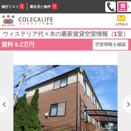
0
0
検討リスト
最近見た物件
お問合せ
ウィステリア代々木の最新賃貸空室情報（
1
室）
賃料
9.2万円
空室情報を確認