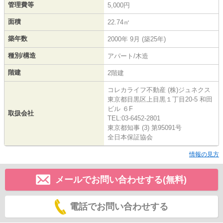
管理費等
5,000円
面積
22.74㎡
築年数
2000年 9月 (築25年)
種別/構造
アパート/木造
階建
2階建
コレカライフ不動産 (株)ジュネクス
東京都目黒区上目黒１丁目20-5 和田
ビル ６F
取扱会社
TEL:03-6452-2801
東京都知事 (3) 第95091号
全日本保証協会
情報の見方
メールでお問い合わせする(無料)
電話でお問い合わせする