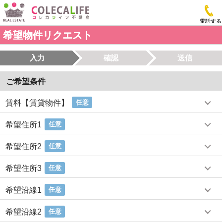
電話する
希望物件リクエスト
入力
確認
送信
ご希望条件
賃料【賃貸物件】
任意
希望住所1
任意
希望住所2
任意
希望住所3
任意
希望沿線1
任意
希望沿線2
任意