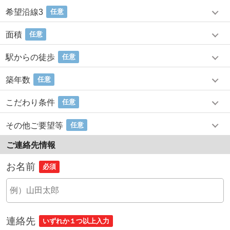
希望沿線3
任意
面積
任意
駅からの徒歩
任意
築年数
任意
こだわり条件
任意
その他ご要望等
任意
ご連絡先情報
お名前
必須
連絡先
いずれか１つ以上入力