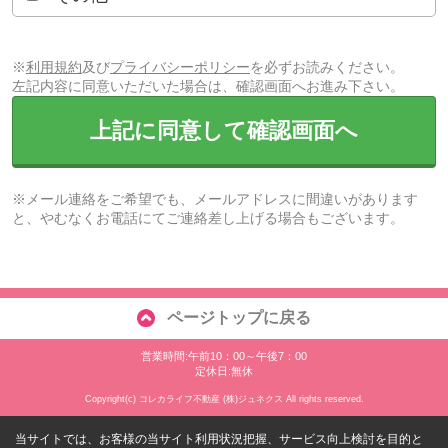
※
利用規約
及び
プライバシーポリシー
を必ずお読みください。
左記内容に同意いただいた場合は、確認画面へお進み下さい。
上記に同意して確認画面へ
※メール連絡をご希望でも、メールアドレスに間違いがあります
と、やむなくお電話にてご連絡差し上げる場合もございます。
ページトップに戻る
営業時間:午前10：00～午後7：00
定休日:無休
Copyright(c) コレカライフ不動産 (株)ジュネクス All rights reserved.
当サイトでは、お客様の当サイト利用状況把握、サービス向上検討を目的と