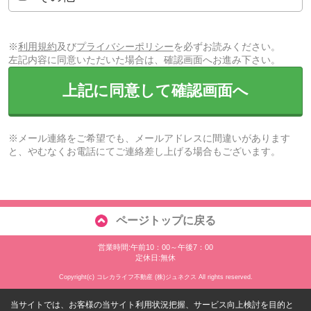
※
利用規約
及び
プライバシーポリシー
を必ずお読みください。
左記内容に同意いただいた場合は、確認画面へお進み下さい。
上記に同意して確認画面へ
※メール連絡をご希望でも、メールアドレスに間違いがあります
と、やむなくお電話にてご連絡差し上げる場合もございます。
ページトップに戻る
営業時間:午前10：00～午後7：00
定休日:無休
Copyright(c) コレカライフ不動産 (株)ジュネクス All rights reserved.
当サイトでは、お客様の当サイト利用状況把握、サービス向上検討を目的と