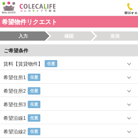
電話する
希望物件リクエスト
入力
確認
送信
ご希望条件
賃料【賃貸物件】
任意
希望住所1
任意
希望住所2
任意
希望住所3
任意
希望沿線1
任意
希望沿線2
任意