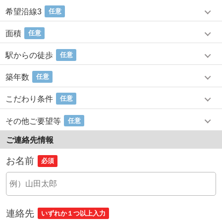
希望沿線3
任意
面積
任意
駅からの徒歩
任意
築年数
任意
こだわり条件
任意
その他ご要望等
任意
ご連絡先情報
お名前
必須
連絡先
いずれか１つ以上入力