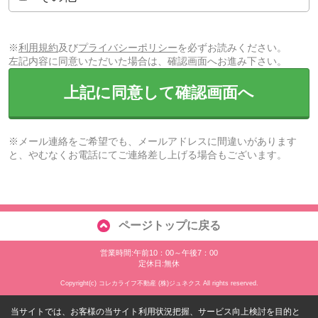
※
利用規約
及び
プライバシーポリシー
を必ずお読みください。
左記内容に同意いただいた場合は、確認画面へお進み下さい。
上記に同意して確認画面へ
※メール連絡をご希望でも、メールアドレスに間違いがあります
と、やむなくお電話にてご連絡差し上げる場合もございます。
ページトップに戻る
営業時間:午前10：00～午後7：00
定休日:無休
Copyright(c) コレカライフ不動産 (株)ジュネクス All rights reserved.
当サイトでは、お客様の当サイト利用状況把握、サービス向上検討を目的と