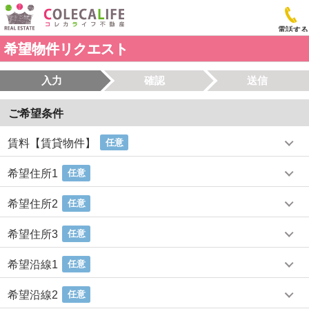
電話する
希望物件リクエスト
入力
確認
送信
ご希望条件
賃料【賃貸物件】
任意
希望住所1
任意
希望住所2
任意
希望住所3
任意
希望沿線1
任意
希望沿線2
任意