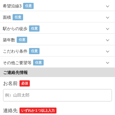
希望沿線3
任意
面積
任意
駅からの徒歩
任意
築年数
任意
こだわり条件
任意
その他ご要望等
任意
ご連絡先情報
お名前
必須
連絡先
いずれか１つ以上入力