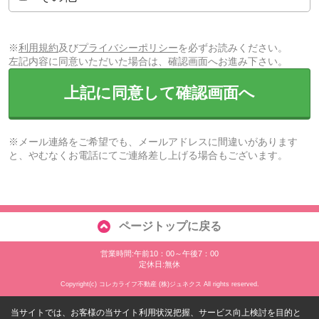
※
利用規約
及び
プライバシーポリシー
を必ずお読みください。
左記内容に同意いただいた場合は、確認画面へお進み下さい。
上記に同意して確認画面へ
※メール連絡をご希望でも、メールアドレスに間違いがあります
と、やむなくお電話にてご連絡差し上げる場合もございます。
ページトップに戻る
営業時間:午前10：00～午後7：00
定休日:無休
Copyright(c) コレカライフ不動産 (株)ジュネクス All rights reserved.
当サイトでは、お客様の当サイト利用状況把握、サービス向上検討を目的と