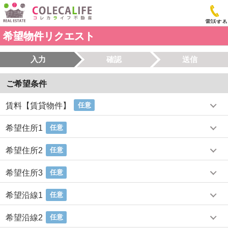
電話する
希望物件リクエスト
入力
確認
送信
ご希望条件
賃料【賃貸物件】
任意
希望住所1
任意
希望住所2
任意
希望住所3
任意
希望沿線1
任意
希望沿線2
任意