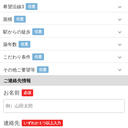
希望沿線3
任意
面積
任意
駅からの徒歩
任意
築年数
任意
こだわり条件
任意
その他ご要望等
任意
ご連絡先情報
お名前
必須
連絡先
いずれか１つ以上入力