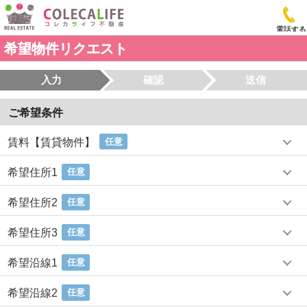
電話する
希望物件リクエスト
入力
確認
送信
ご希望条件
賃料【賃貸物件】
任意
希望住所1
任意
希望住所2
任意
希望住所3
任意
希望沿線1
任意
希望沿線2
任意