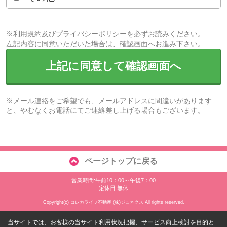
※
利用規約
及び
プライバシーポリシー
を必ずお読みください。
左記内容に同意いただいた場合は、確認画面へお進み下さい。
上記に同意して確認画面へ
※メール連絡をご希望でも、メールアドレスに間違いがあります
と、やむなくお電話にてご連絡差し上げる場合もございます。
ページトップに戻る
営業時間:午前10：00～午後7：00
定休日:無休
Copyright(c) コレカライフ不動産 (株)ジュネクス All rights reserved.
当サイトでは、お客様の当サイト利用状況把握、サービス向上検討を目的と