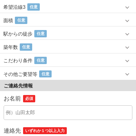
希望沿線3
任意
面積
任意
駅からの徒歩
任意
築年数
任意
こだわり条件
任意
その他ご要望等
任意
ご連絡先情報
お名前
必須
連絡先
いずれか１つ以上入力