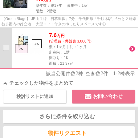
築年数：築17年 ｜募集中：
1室
階数：2階建
【Green Stage】 JR山手線「日暮里駅」7分、千代田線「千駄木駅」6分と２路線
徒歩圏内の好立地！ 大型ロフト付きのゆったりスペースです◎
7.6
万
円
(管理費・共益費 3,000円)
敷：1ヶ月｜礼：1ヶ月
所在階：1階
間取り：1K
面積：21.37㎡
該当公開件数
2
棟 空き数
2
件
1-2
棟表示
チェックした物件をまとめて
検討リストに追加
お問い合わせ
さらに条件を絞り込む
物件リクエスト