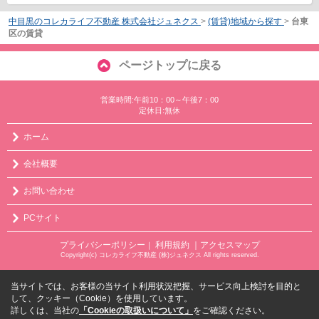
中目黒のコレカライフ不動産 株式会社ジュネクス
>
(賃貸)地域から探す
>
台東
区の賃貸
ページトップに戻る
営業時間:午前10：00～午後7：00
定休日:無休
ホーム
会社概要
お問い合わせ
PCサイト
プライバシーポリシー
利用規約
｜アクセスマップ
｜
Copyright(c) コレカライフ不動産 (株)ジュネクス All rights reserved.
当サイトでは、お客様の当サイト利用状況把握、サービス向上検討を目的と
して、クッキー（Cookie）を使用しています。
詳しくは、当社の
「Cookieの取扱いについて」
をご確認ください。