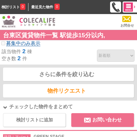
0
0
検討リスト
最近見た物件
お問合せ
台東区賃貸物件一覧 駅徒歩15分以内,
募集中のみ表示
2
該当物件
棟
2
空き数
件
さらに条件を絞り込む
物件リクエスト
チェックした物件をまとめて
検討リストに追加
お問い合わせ
GREEN STAGE
賃貸｜アパート