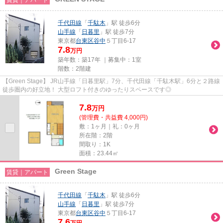
千代田線
「
千駄木
」駅 徒歩6分
山手線
「
日暮里
」駅 徒歩7分
東京都
台東区
谷中
５丁目6-17
7.8
万円
築年数：築17年 ｜募集中：
1室
階数：2階建
【Green Stage】 JR山手線「日暮里駅」7分、千代田線「千駄木駅」6分と２路線
徒歩圏内の好立地！ 大型ロフト付きのゆったりスペースです◎
7.8
万
円
(管理費・共益費 4,000円)
敷：1ヶ月｜礼：0ヶ月
所在階：2階
間取り：1K
面積：23.44㎡
Green Stage
賃貸｜アパート
千代田線
「
千駄木
」駅 徒歩6分
山手線
「
日暮里
」駅 徒歩7分
東京都
台東区
谷中
５丁目6-17
7.6
万円