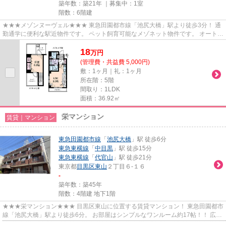
築年数：築21年 ｜募集中：
1室
階数：6階建
★★★メゾンヌーヴェル★★★ 東急田園都市線「池尻大橋」駅より徒歩3分！ 通
勤通学に便利な駅近物件です。 ペット飼育可能なメゾネット物件です。 オートロ
ック、エレベータ―、宅配ボック...
18
万
円
(管理費・共益費 5,000円)
敷：1ヶ月｜礼：1ヶ月
所在階：5階
間取り：1LDK
面積：36.92㎡
栄マンション
賃貸｜マンション
東急田園都市線
「
池尻大橋
」駅 徒歩6分
東急東横線
「
中目黒
」駅 徒歩15分
東急東横線
「
代官山
」駅 徒歩21分
東京都
目黒区
東山
２丁目６-１６
-
築年数：築45年
階数：4階建 地下1階
★★★栄マンション★★★ 目黒区東山に位置する賃貸マンション！ 東急田園都市
線「池尻大橋」駅より徒歩6分。 お部屋はシンプルなワンルーム約17帖！！ 広々
してますので、家具のレイアウト...