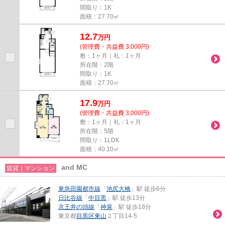
間取り：1K
面積：27.70㎡
12.7
万
円
(管理費・共益費 3,000円)
敷：1ヶ月｜礼：1ヶ月
所在階：2階
間取り：1K
面積：27.70㎡
17.9
万
円
(管理費・共益費 3,000円)
敷：1ヶ月｜礼：1ヶ月
所在階：5階
間取り：1LDK
面積：40.10㎡
and MC
賃貸｜マンション
東急田園都市線
「
池尻大橋
」駅 徒歩6分
日比谷線
「
中目黒
」駅 徒歩13分
京王井の頭線
「
神泉
」駅 徒歩18分
東京都
目黒区
東山
２丁目14-5
-