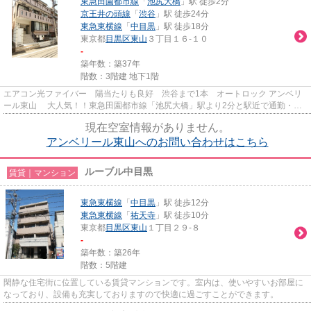
東急田園都市線
「
池尻大橋
」駅 徒歩2分
京王井の頭線
「
渋谷
」駅 徒歩24分
東急東横線
「
中目黒
」駅 徒歩18分
東京都
目黒区
東山
３丁目１６-１０
-
築年数：築37年
階数：3階建 地下1階
エアコン光ファイバー 陽当たりも良好 渋谷まで1本 オートロック アンベリ
ール東山 大人気！！東急田園都市線「池尻大橋」駅より2分と駅近で通勤・通
学にも便利！渋谷までも乗り...
現在空室情報がありません。
アンベリール東山へのお問い合わせはこちら
ルーブル中目黒
賃貸｜マンション
東急東横線
「
中目黒
」駅 徒歩12分
東急東横線
「
祐天寺
」駅 徒歩10分
東京都
目黒区
東山
１丁目２９-８
-
築年数：築26年
階数：5階建
閑静な住宅街に位置している賃貸マンションです。室内は、使いやすいお部屋に
なっており、設備も充実しておりますので快適に過ごすことができます。