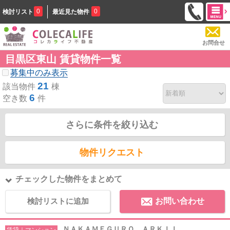
0
0
検討リスト
最近見た物件
お問合せ
目黒区東山 賃貸物件一覧
募集中のみ表示
21
該当物件
棟
6
空き数
件
さらに条件を絞り込む
物件リクエスト
チェックした物件をまとめて
検討リストに追加
お問い合わせ
ＮＡＫＡＭＥＧＵＲＯ ＡＲＫＩＩ
賃貸｜マンション