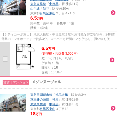
東急東横線
「
中目黒
」駅 徒歩11分
山手線
「
渋谷
」駅 徒歩20分
東京都
目黒区
東山
２丁目４-１６
6.5
万円
築年数：築41年 ｜募集中：
1室
階数：4階建
【シティコーポ東山】 池尻大橋駅・中目黒駅２駅利用可能な好立地物件。24時間
営業のドンキホーテまで徒歩3分。スーパーも近隣に２か所あり、買い物も便利
な立地です。近隣には目黒川...
6.5
万
円
(管理費・共益費 3,000円)
敷：0万円｜礼：0万円
所在階：1階
間取り：1R
面積：13.50㎡
メゾンヌーヴェル
賃貸｜マンション
東急田園都市線
「
池尻大橋
」駅 徒歩3分
京王井の頭線
「
神泉
」駅 徒歩18分
東急東横線
「
中目黒
」駅 徒歩18分
東京都
目黒区
東山
３丁目13
18
万円