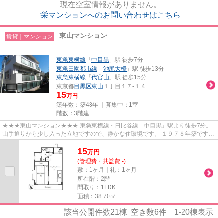
現在空室情報がありません。
栄マンションへのお問い合わせはこちら
東山マンション
賃貸｜マンション
東急東横線
「
中目黒
」駅 徒歩7分
東急田園都市線
「
池尻大橋
」駅 徒歩13分
東急東横線
「
代官山
」駅 徒歩15分
東京都
目黒区
東山
１丁目１７-１４
15
万円
築年数：築48年 ｜募集中：
1室
階数：3階建
★★★東山マンション★★★ 東急東横線・日比谷線「中目黒」駅より徒歩7分。
山手通りから少し入った立地ですので、静かな住環境です。 １９７８年築です
が、内装はリフォームされており明...
15
万
円
(管理費・共益費 -)
敷：1ヶ月｜礼：1ヶ月
所在階：2階
間取り：1LDK
面積：38.70㎡
該当公開件数
21
棟 空き数
6
件
1-20
棟表示