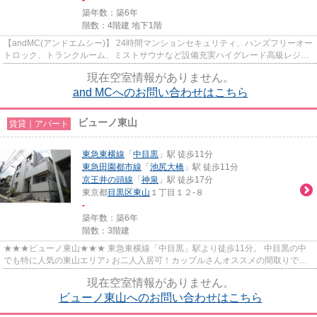
築年数：築6年
階数：4階建 地下1階
【andMC(アンドエムシー)】 24時間マンションセキュリティ、ハンズフリーオー
トロック、トランクルーム、ミストサウナなど設備充実ハイグレード高級レジデ
ンス。 東山小学校の学区域で...
現在空室情報がありません。
and MCへのお問い合わせはこちら
ビューノ東山
賃貸｜アパート
東急東横線
「
中目黒
」駅 徒歩11分
東急田園都市線
「
池尻大橋
」駅 徒歩11分
京王井の頭線
「
神泉
」駅 徒歩17分
東京都
目黒区
東山
１丁目１２-８
-
築年数：築6年
階数：3階建
★★★ビューノ東山★★★ 東急東横線「中目黒」駅より徒歩11分。 中目黒の中
でも特に人気の東山エリア♪ お二人入居可！カップルさんオススメの間取りです♪
両面バルコニー、二面採光☀
現在空室情報がありません。
ビューノ東山へのお問い合わせはこちら