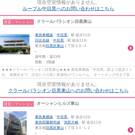
現在空室情報がありません。
ルーブル中目黒へのお問い合わせはこちら
クラールパラシオン目黒東山
賃貸｜マンション
東急東横線
「
中目黒
」駅 徒歩11分
日比谷線
「
中目黒
」駅 徒歩11分
東京都
目黒区
東山
１丁目２６-４
-
築年数：築33年
階数：3階建
★★★クラールパラシオン目黒東山★★★ 東急東横線「中目黒」駅より徒歩１１
分。 南東向きで、日当たりの良い単身向けワンルーム。 オートロック付きで安心
のセキュリティ◎
現在空室情報がありません。
クラールパラシオン目黒東山へのお問い合わせはこちら
オーシャンヒルズ東山
賃貸｜マンション
東急東横線
「
中目黒
」駅 徒歩12分
東急田園都市線
「
池尻大橋
」駅 徒歩11分
東京都
目黒区
東山
１丁目３０-１２
-