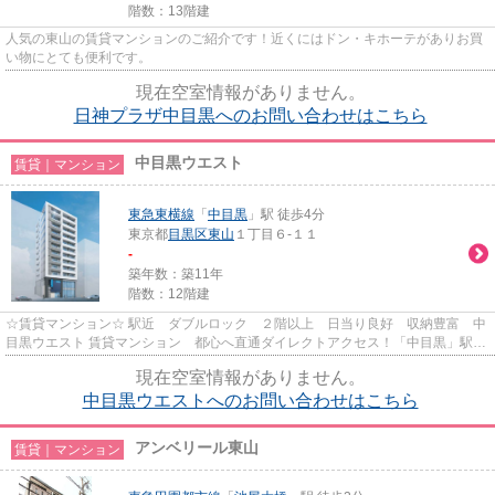
階数：13階建
人気の東山の賃貸マンションのご紹介です！近くにはドン・キホーテがありお買
い物にとても便利です。
現在空室情報がありません。
日神プラザ中目黒へのお問い合わせはこちら
中目黒ウエスト
賃貸｜マンション
東急東横線
「
中目黒
」駅 徒歩4分
東京都
目黒区
東山
１丁目６-１１
-
築年数：築11年
階数：12階建
☆賃貸マンション☆ 駅近 ダブルロック ２階以上 日当り良好 収納豊富 中
目黒ウエスト 賃貸マンション 都心へ直通ダイレクトアクセス！「中目黒」駅よ
り徒歩４分、人気エリアの渋...
現在空室情報がありません。
中目黒ウエストへのお問い合わせはこちら
アンベリール東山
賃貸｜マンション