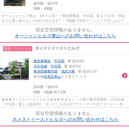
築年数：築53年
階数：4階建
オーシャンヒルズ東山 1R 大人気！！東急東横線「中目黒」駅より12分、渋谷
までも乗り換えなしの1本で行けます！！ 4階建て賃貸マンションで中にはエアコ
ンIHコンロ標準装備しています！
現在空室情報がありません。
オーシャンヒルズ東山へのお問い合わせはこちら
ホメストイーストヒルズ
賃貸｜マンション
東急東横線
「
中目黒
」駅 徒歩9分
日比谷線
「
中目黒
」駅 徒歩9分
東急田園都市線
「
池尻大橋
」駅 徒歩12分
東京都
目黒区
東山
１丁目２１-１３
-
築年数：築40年
階数：5階建 地下1階
★★★ホメストイーストヒルズ★★★ 礼金なし！ 人気の東急東横線・日比谷線
「中目黒」駅より徒歩9分。 広々とした2LDKでファミリーの方にオススメ♪ 共用
部にはオートロック・宅配ボックス...
現在空室情報がありません。
ホメストイーストヒルズへのお問い合わせはこちら