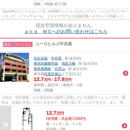
階数：4階建 地下1階
【andMC(アンドエムシー)】 24時間マンションセキュリティ、ハンズフリーオー
トロック、トランクルーム、ミストサウナなど設備充実ハイグレード高級レジデ
ンス。 東山小学校の学区域で...
現在空室情報がありません。
ａｎｄ ＭＣへのお問い合わせはこちら
ユーロヒルズ中目黒
賃貸｜マンション
日比谷線
「
中目黒
」駅 徒歩9分
東急田園都市線
「
池尻大橋
」駅 徒歩10分
東急東横線
「
代官山
」駅 徒歩15分
東京都
目黒区
東山
１丁目22-12
12.7
17.9
万円～
万円
築年数：築21年 ｜募集中：
3室
階数：5階建
人気の「中目黒駅」から徒歩8分の場所に位置している賃貸マンションです。室
内は、設備が充実しておりますので、快適に過ごすことができます。また、洋室
も9.8帖ございますので、広め...
12.7
万
円
(管理費・共益費 3,000円)
敷：1ヶ月｜礼：1ヶ月
所在階：2階