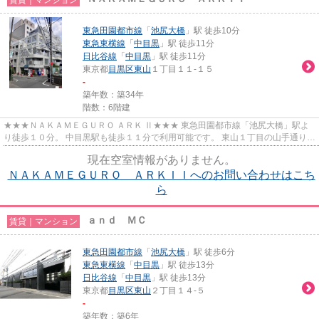
東急田園都市線
「
池尻大橋
」駅 徒歩10分
東急東横線
「
中目黒
」駅 徒歩11分
日比谷線
「
中目黒
」駅 徒歩11分
東京都
目黒区
東山
１丁目１１-１５
-
築年数：築34年
階数：6階建
★★★ＮＡＫＡＭＥＧＵＲＯ ＡＲＫ Ⅱ★★★ 東急田園都市線「池尻大橋」駅よ
り徒歩１０分。 中目黒駅も徒歩１１分で利用可能です。 東山１丁目の山手通りか
ら１本入った場所にあります。 大...
現在空室情報がありません。
ＮＡＫＡＭＥＧＵＲＯ ＡＲＫＩＩへのお問い合わせはこち
ら
ａｎｄ ＭＣ
賃貸｜マンション
東急田園都市線
「
池尻大橋
」駅 徒歩6分
東急東横線
「
中目黒
」駅 徒歩13分
日比谷線
「
中目黒
」駅 徒歩13分
東京都
目黒区
東山
２丁目１４-５
-
築年数：築6年