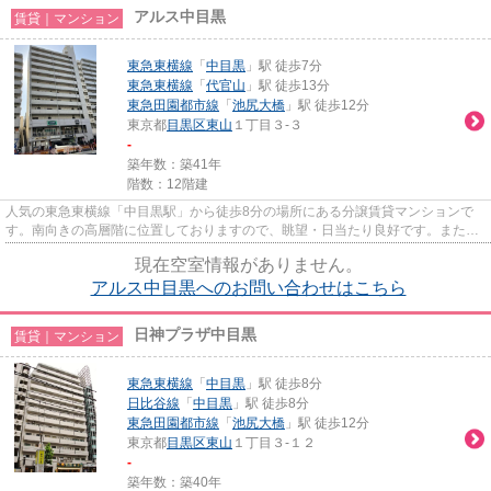
アルス中目黒
賃貸｜マンション
東急東横線
「
中目黒
」駅 徒歩7分
東急東横線
「
代官山
」駅 徒歩13分
東急田園都市線
「
池尻大橋
」駅 徒歩12分
東京都
目黒区
東山
１丁目３-３
-
築年数：築41年
階数：12階建
人気の東急東横線「中目黒駅」から徒歩8分の場所にある分譲賃貸マンションで
す。南向きの高層階に位置しておりますので、眺望・日当たり良好です。また、
「代官山駅」「池尻大橋駅」...
現在空室情報がありません。
アルス中目黒へのお問い合わせはこちら
日神プラザ中目黒
賃貸｜マンション
東急東横線
「
中目黒
」駅 徒歩8分
日比谷線
「
中目黒
」駅 徒歩8分
東急田園都市線
「
池尻大橋
」駅 徒歩12分
東京都
目黒区
東山
１丁目３-１２
-
築年数：築40年