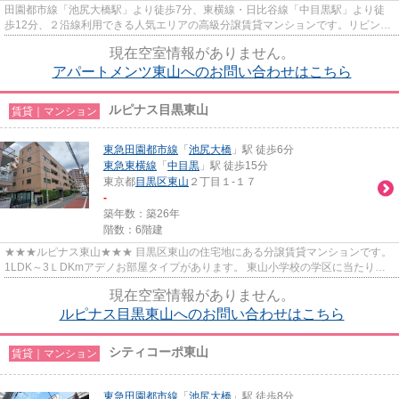
田園都市線「池尻大橋駅」より徒歩7分、東横線・日比谷線「中目黒駅」より徒
歩12分、２沿線利用できる人気エリアの高級分譲賃貸マンションです。リビング
は14畳と広々しており、家具の...
現在空室情報がありません。
アパートメンツ東山へのお問い合わせはこちら
ルピナス目黒東山
賃貸｜マンション
東急田園都市線
「
池尻大橋
」駅 徒歩6分
東急東横線
「
中目黒
」駅 徒歩15分
東京都
目黒区
東山
２丁目１-１７
-
築年数：築26年
階数：6階建
★★★ルピナス東山★★★ 目黒区東山の住宅地にある分譲賃貸マンションです。
1LDK～3ＬDKmアデノお部屋タイプがあります。 東山小学校の学区に当たりま
す。 池尻大橋駅より徒歩6分。
現在空室情報がありません。
ルピナス目黒東山へのお問い合わせはこちら
シティコーポ東山
賃貸｜マンション
東急田園都市線
「
池尻大橋
」駅 徒歩8分