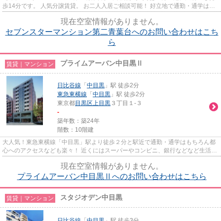
歩14分です。 人気分譲賃貸。 お二人入居ご相談可能！ 好立地で通勤・通学はも
ちろんの事、休日もたのしく...
現在空室情報がありません。
セブンスターマンション第二青葉台へのお問い合わせはこち
ら
プライムアーバン中目黒Ⅱ
賃貸｜マンション
日比谷線
「
中目黒
」駅 徒歩2分
東急東横線
「
中目黒
」駅 徒歩2分
東京都
目黒区
上目黒
３丁目１-３
-
築年数：築24年
階数：10階建
大人気！東急東横線「中目黒」駅より徒歩２分と駅近で通勤・通学はもちろん都
心へのアクセスなども楽々！ 近くにはスーパーやコンビニ、銀行などなど生活に
も便利！！更に高級賃貸マン...
現在空室情報がありません。
プライムアーバン中目黒Ⅱへのお問い合わせはこちら
スタジオデン中目黒
賃貸｜マンション
日比谷線
「
中目黒
」駅 徒歩3分