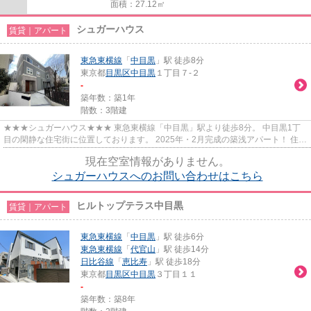
面積：27.12㎡
シュガーハウス
賃貸｜アパート
東急東横線
「
中目黒
」駅 徒歩8分
東京都
目黒区
中目黒
１丁目７-２
-
築年数：築1年
階数：3階建
★★★シュガーハウス★★★ 東急東横線「中目黒」駅より徒歩8分。 中目黒1丁
目の閑静な住宅街に位置しております。 2025年・2月完成の築浅アパート！ 住友
林業施工の安心の住まい。
現在空室情報がありません。
シュガーハウスへのお問い合わせはこちら
ヒルトップテラス中目黒
賃貸｜アパート
東急東横線
「
中目黒
」駅 徒歩6分
東急東横線
「
代官山
」駅 徒歩14分
日比谷線
「
恵比寿
」駅 徒歩18分
東京都
目黒区
中目黒
３丁目１１
-
築年数：築8年