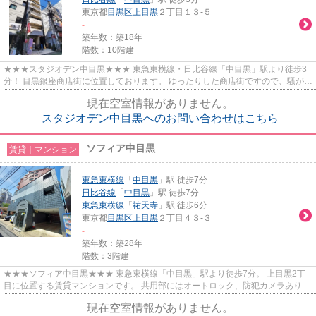
東京都
目黒区
上目黒
２丁目１３-５
-
築年数：築18年
階数：10階建
★★★スタジオデン中目黒★★★ 東急東横線・日比谷線「中目黒」駅より徒歩3
分！ 目黒銀座商店街に位置しております。 ゆったりした商店街ですので、騒がし
い感じは無く駅近ながら住みやす...
現在空室情報がありません。
スタジオデン中目黒へのお問い合わせはこちら
ソフィア中目黒
賃貸｜マンション
東急東横線
「
中目黒
」駅 徒歩7分
日比谷線
「
中目黒
」駅 徒歩7分
東急東横線
「
祐天寺
」駅 徒歩6分
東京都
目黒区
上目黒
２丁目４３-３
-
築年数：築28年
階数：3階建
★★★ソフィア中目黒★★★ 東急東横線「中目黒」駅より徒歩7分。 上目黒2丁
目に位置する賃貸マンションです。 共用部にはオートロック、防犯カメラあり、
セキュリティ安心です♪ トランクル...
現在空室情報がありません。