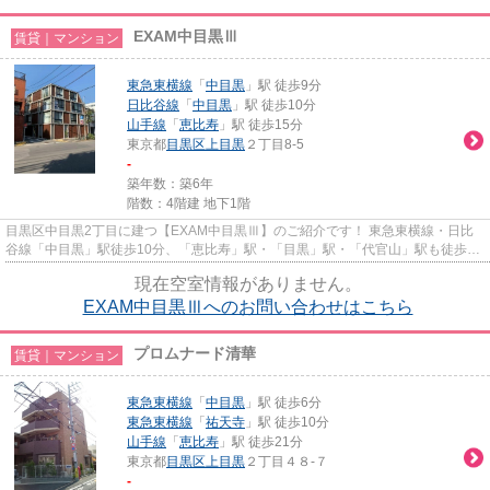
EXAM中目黒Ⅲ
賃貸｜マンション
東急東横線
「
中目黒
」駅 徒歩9分
日比谷線
「
中目黒
」駅 徒歩10分
山手線
「
恵比寿
」駅 徒歩15分
東京都
目黒区
上目黒
２丁目8-5
-
築年数：築6年
階数：4階建 地下1階
目黒区中目黒2丁目に建つ【EXAM中目黒Ⅲ】のご紹介です！ 東急東横線・日比
谷線「中目黒」駅徒歩10分、「恵比寿」駅・「目黒」駅・「代官山」駅も徒歩圏
内となっており、通勤・通学に便...
現在空室情報がありません。
EXAM中目黒Ⅲへのお問い合わせはこちら
プロムナード清華
賃貸｜マンション
東急東横線
「
中目黒
」駅 徒歩6分
東急東横線
「
祐天寺
」駅 徒歩10分
山手線
「
恵比寿
」駅 徒歩21分
東京都
目黒区
上目黒
２丁目４８-７
-