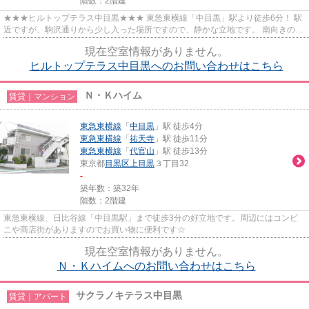
階数：2階建
★★★ヒルトップテラス中目黒★★★ 東急東横線「中目黒」駅より徒歩6分！ 駅
近ですが、駒沢通りから少し入った場所ですので、静かな立地です。 南向きの日
当たりの良いお部屋☀ 今なら敷金...
現在空室情報がありません。
ヒルトップテラス中目黒へのお問い合わせはこちら
Ｎ・Ｋハイム
賃貸｜マンション
東急東横線
「
中目黒
」駅 徒歩4分
東急東横線
「
祐天寺
」駅 徒歩11分
東急東横線
「
代官山
」駅 徒歩13分
東京都
目黒区
上目黒
３丁目32
-
築年数：築32年
階数：2階建
東急東横線、日比谷線「中目黒駅」まで徒歩3分の好立地です。周辺にはコンビ
ニや商店街がありますのでお買い物に便利です☆
現在空室情報がありません。
Ｎ・Ｋハイムへのお問い合わせはこちら
サクラノキテラス中目黒
賃貸｜アパート