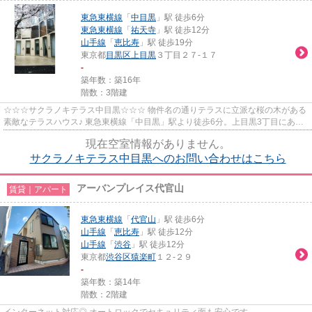
東急東横線
「
中目黒
」駅 徒歩6分
東急東横線
「
祐天寺
」駅 徒歩12分
山手線
「
恵比寿
」駅 徒歩19分
東京都
目黒区
上目黒
３丁目２７-１７
-
築年数：築16年
階数：3階建
☆☆☆サクラノキテラス中目黒☆☆☆ 物件名の通りテラスに立派な桜の木がある
素敵なテラスハウス♪ 東急東横線「中目黒」駅より徒歩6分。上目黒3丁目にある
駅近のお部屋です！ 立地が良いの...
現在空室情報がありません。
サクラノキテラス中目黒へのお問い合わせはこちら
アーバンプレイス代官山
賃貸｜アパート
東急東横線
「
代官山
」駅 徒歩6分
山手線
「
恵比寿
」駅 徒歩12分
山手線
「
渋谷
」駅 徒歩12分
東京都
渋谷区
猿楽町
１２-２９
-
築年数：築14年
階数：2階建
インターネット対応◎ オートロックでセキュリティ面も安心です。