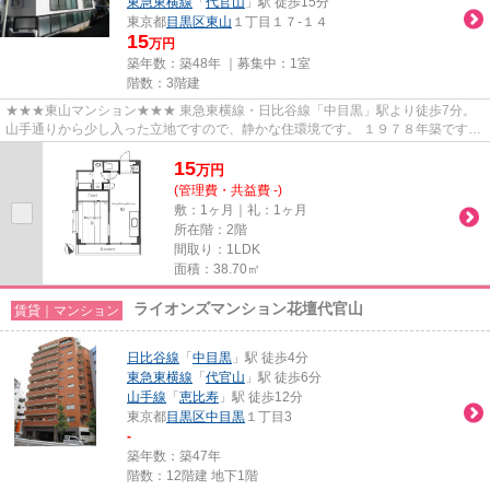
東急東横線
「
代官山
」駅 徒歩15分
東京都
目黒区
東山
１丁目１７-１４
15
万円
築年数：築48年 ｜募集中：
1室
階数：3階建
★★★東山マンション★★★ 東急東横線・日比谷線「中目黒」駅より徒歩7分。
山手通りから少し入った立地ですので、静かな住環境です。 １９７８年築です
が、内装はリフォームされており明...
15
万
円
(管理費・共益費 -)
敷：1ヶ月｜礼：1ヶ月
所在階：2階
間取り：1LDK
面積：38.70㎡
ライオンズマンション花壇代官山
賃貸｜マンション
日比谷線
「
中目黒
」駅 徒歩4分
東急東横線
「
代官山
」駅 徒歩6分
山手線
「
恵比寿
」駅 徒歩12分
東京都
目黒区
中目黒
１丁目3
-
築年数：築47年
階数：12階建 地下1階