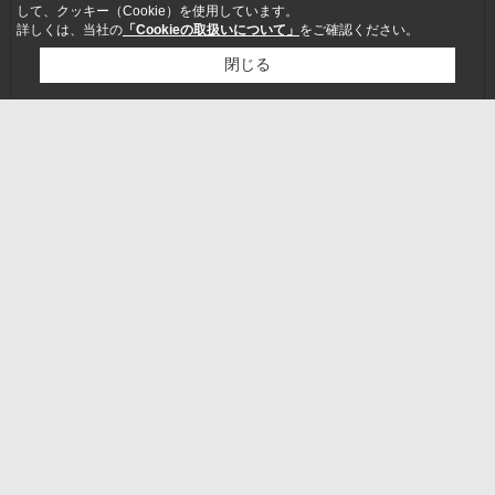
して、クッキー（Cookie）を使用しています。
詳しくは、当社の
「Cookieの取扱いについて」
をご確認ください。
閉じる
検討リスト追加
お問い合わせ
【月・水・木・日】11：00～02：00 (01：30 LO)
【火】11：00～16：00、18：00～02：00 (01：30 LO）
【金・土】11：00～04：00 (03：30 LO）