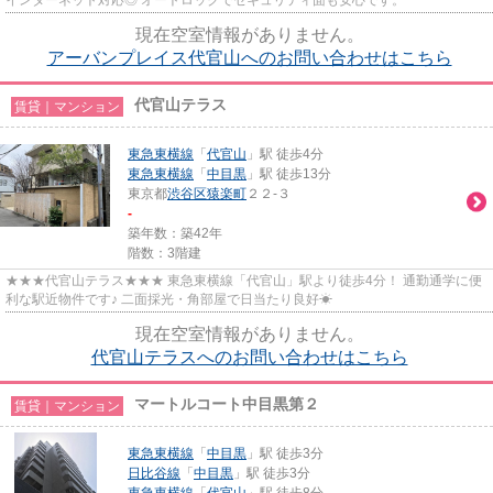
現在空室情報がありません。
アーバンプレイス代官山へのお問い合わせはこちら
代官山テラス
賃貸｜マンション
東急東横線
「
代官山
」駅 徒歩4分
東急東横線
「
中目黒
」駅 徒歩13分
東京都
渋谷区
猿楽町
２２-３
-
築年数：築42年
階数：3階建
★★★代官山テラス★★★ 東急東横線「代官山」駅より徒歩4分！ 通勤通学に便
利な駅近物件です♪ 二面採光・角部屋で日当たり良好☀
現在空室情報がありません。
代官山テラスへのお問い合わせはこちら
マートルコート中目黒第２
賃貸｜マンション
東急東横線
「
中目黒
」駅 徒歩3分
日比谷線
「
中目黒
」駅 徒歩3分
東急東横線
「
代官山
」駅 徒歩8分