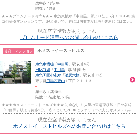
築年数：築7年
階数：4階建
★★★プロムナード清華★★★ 東急東横線「中目黒」駅より徒歩6分！ 2019年完
成の築浅マンションです。 緑道沿いで、春には桜並木が圧巻♪ 共用部にはエレベ
ーター、オートロック、宅配ボッ...
現在空室情報がありません。
プロムナード清華へのお問い合わせはこちら
ホメストイーストヒルズ
賃貸｜マンション
東急東横線
「
中目黒
」駅 徒歩9分
日比谷線
「
中目黒
」駅 徒歩9分
東急田園都市線
「
池尻大橋
」駅 徒歩12分
東京都
目黒区
東山
１丁目２１-１３
-
築年数：築40年
階数：5階建 地下1階
★★★ホメストイーストヒルズ★★★ 礼金なし！ 人気の東急東横線・日比谷線
「中目黒」駅より徒歩9分。 広々とした2LDKでファミリーの方にオススメ♪ 共用
部にはオートロック・宅配ボックス...
現在空室情報がありません。
ホメストイーストヒルズへのお問い合わせはこちら