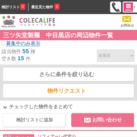
0
0
検討リスト
最近見た物件
お問合せ
三ツ矢堂製麺 中目黒店の周辺物件一覧
募集中のみ表示
55
該当物件
棟
15
空き数
件
さらに条件を絞り込む
物件リクエスト
チェックした物件をまとめて
検討リストに追加
お問い合わせ
ソフィアーレ代官山
賃貸｜マンション