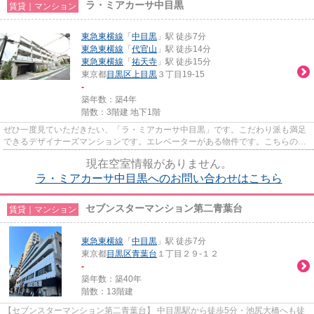
ラ・ミアカーサ中目黒
賃貸｜マンション
東急東横線
「
中目黒
」駅 徒歩7分
東急東横線
「
代官山
」駅 徒歩14分
東急東横線
「
祐天寺
」駅 徒歩15分
東京都
目黒区
上目黒
３丁目19-15
-
築年数：築4年
階数：3階建 地下1階
ぜひ一度見ていただきたい、「ラ・ミアカーサ中目黒」です。こだわり派も満足
できるデザイナーズマンションです。エレベーターがある物件です。こちらの物
件はマンションです。東急東...
現在空室情報がありません。
ラ・ミアカーサ中目黒へのお問い合わせはこちら
セブンスターマンション第二青葉台
賃貸｜マンション
東急東横線
「
中目黒
」駅 徒歩7分
東京都
目黒区
青葉台
１丁目２９-１２
-
築年数：築40年
階数：13階建
【セブンスターマンション第二青葉台】 中目黒駅から徒歩5分・池尻大橋へも徒