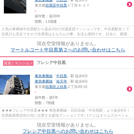
東京都
目黒区
中目黒
１丁目４-１７
-
築年数：築39年
階数：11階建
人気の東横線中目黒駅から徒歩3分の分譲賃貸マンションです。中目黒駅近くで
目黒川も至近ですので住環境はもちろんの事、生活も便利です。日当り、眺望も
良好です。
現在空室情報がありません。
マートルコート中目黒第２へのお問い合わせはこちら
フレシア中目黒
賃貸｜マンション
東急東横線
「
中目黒
」駅 徒歩8分
東急東横線
「
祐天寺
」駅 徒歩8分
東京都
目黒区
上目黒
２丁目49-16
-
築年数：築5年
階数：7階建
★★★フレシア中目黒★★★ 東急東横線・日比谷線「中目黒駅」より徒歩8分！
目黒銀座商店街の先に位置する築浅マンションです♪ 1Ｆにはタイムズカーシェア
のステーション併設。 コンビニや...
現在空室情報がありません。
フレシア中目黒へのお問い合わせはこちら