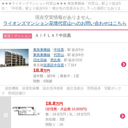
★★★ライオンズマンション代官山★★★ 東急東横線「代官山」駅より徒歩5
分！「中目黒」駅より徒歩5分！ 槍が先の交差点を少し下った場所になありま
す。 北向きですが、高台なのと目の前は...
現在空室情報がありません。
ライオンズマンション花壇代官山へのお問い合わせはこちら
ＡＩＦＬＡＴ中目黒
賃貸｜マンション
東急東横線
「
中目黒
」駅 徒歩5分
東急東横線
「
代官山
」駅 徒歩8分
日比谷線
「
恵比寿
」駅 徒歩10分
東京都
目黒区
中目黒
１丁目4
18.8
万円
築年数：築5年 ｜募集中：
1室
階数：6階建
追炊機能 浴室乾燥機 温水洗浄便座 独立洗面台 照明器具 宅配ボック
ス 防犯設備◎
18.8
万
円
(管理費・共益費 10,000円)
敷：18.8万円｜礼：18.8万円
所在階：3階
間取り：1K