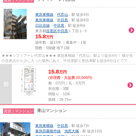
東急東横線
「
代官山
」駅 徒歩4分
東急東横線
「
中目黒
」駅 徒歩8分
日比谷線
「
中目黒
」駅 徒歩8分
東京都
目黒区
中目黒
１丁目１-５
15.8
万円
築年数：築15年 ｜募集中：
1室
階数：5階建 地下1階
★★★ソフィアーレ代官山★★★ 東急東横線「代官山」駅より徒歩4分！ 槍が先
の交差点から少し入った場所にあり、中目黒駅と恵比寿駅も徒歩8分ほどでアク
セスできる好立地です。 分譲マンシ...
15.8
万
円
(管理費・共益費 20,000円)
敷：0万円｜礼：0万円
所在階：3階
間取り：1DK
面積：28.79㎡
東山マンション
賃貸｜マンション
東急東横線
「
中目黒
」駅 徒歩7分
東急田園都市線
「
池尻大橋
」駅 徒歩13分