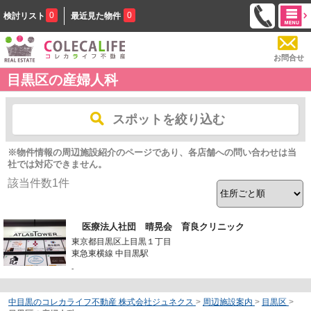
0
0
検討リスト
最近見た物件
お問合せ
目黒区の産婦人科
スポットを絞り込む
※物件情報の周辺施設紹介のページであり、各店舗への問い合わせは当
社では対応できません。
該当件数
1
件
医療法人社団 晴晃会 育良クリニック
東京都目黒区上目黒１丁目
東急東横線 中目黒駅
-
中目黒のコレカライフ不動産 株式会社ジュネクス
>
周辺施設案内
>
目黒区
>