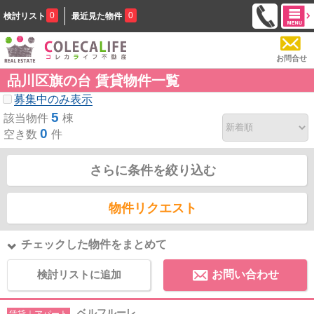
0
0
検討リスト
最近見た物件
お問合せ
品川区旗の台 賃貸物件一覧
募集中のみ表示
5
該当物件
棟
0
空き数
件
さらに条件を絞り込む
物件リクエスト
チェックした物件をまとめて
検討リストに追加
お問い合わせ
ベルフルーレ
賃貸｜アパート