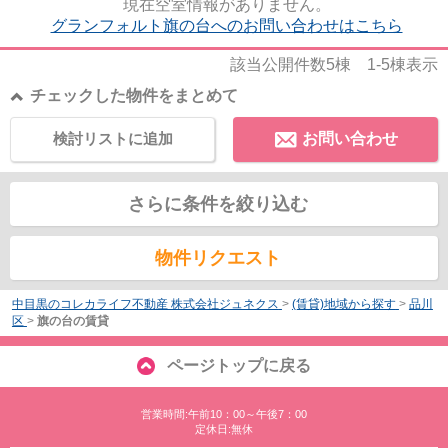
現在空室情報がありません。
グランフォルト旗の台へのお問い合わせはこちら
該当公開件数
5
棟
1-5
棟表示
チェックした物件をまとめて
検討リストに追加
お問い合わせ
さらに条件を絞り込む
物件リクエスト
中目黒のコレカライフ不動産 株式会社ジュネクス
>
(賃貸)地域から探す
>
品川
区
>
旗の台の賃貸
ページトップに戻る
営業時間:午前10：00～午後7：00
定休日:無休