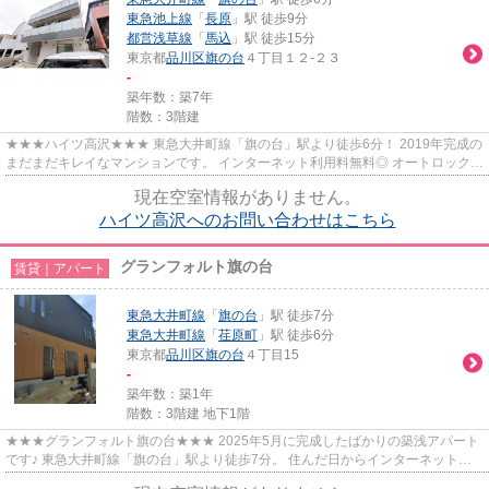
東急池上線
「
長原
」駅 徒歩9分
都営浅草線
「
馬込
」駅 徒歩15分
東京都
品川区
旗の台
４丁目１２-２３
-
築年数：築7年
階数：3階建
★★★ハイツ高沢★★★ 東急大井町線「旗の台」駅より徒歩6分！ 2019年完成の
まだまだキレイなマンションです。 インターネット利用料無料◎ オートロック、
宅配ボックスあり。
現在空室情報がありません。
ハイツ高沢へのお問い合わせはこちら
グランフォルト旗の台
賃貸｜アパート
東急大井町線
「
旗の台
」駅 徒歩7分
東急大井町線
「
荏原町
」駅 徒歩6分
東京都
品川区
旗の台
４丁目15
-
築年数：築1年
階数：3階建 地下1階
★★★グランフォルト旗の台★★★ 2025年5月に完成したばかりの築浅アパート
です♪ 東急大井町線「旗の台」駅より徒歩7分。 住んだ日からインターネット無
料で使えます。 便利な宅配ボックス...