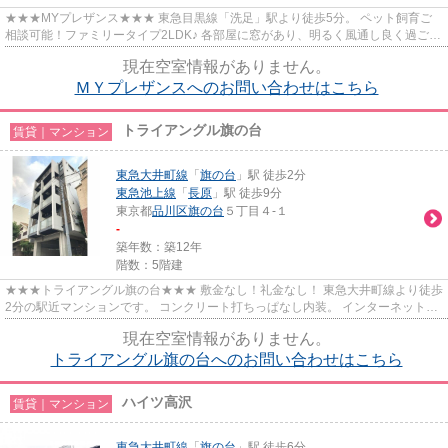
★★★MYプレザンス★★★ 東急目黒線「洗足」駅より徒歩5分。 ペット飼育ご
相談可能！ファミリータイプ2LDK♪ 各部屋に窓があり、明るく風通し良く過ごせ
ます。
現在空室情報がありません。
ＭＹプレザンスへのお問い合わせはこちら
トライアングル旗の台
賃貸｜マンション
東急大井町線
「
旗の台
」駅 徒歩2分
東急池上線
「
長原
」駅 徒歩9分
東京都
品川区
旗の台
５丁目４-１
-
築年数：築12年
階数：5階建
★★★トライアングル旗の台★★★ 敷金なし！礼金なし！ 東急大井町線より徒歩
2分の駅近マンションです。 コンクリート打ちっぱなし内装。 インターネット無
料で利用できます。
現在空室情報がありません。
トライアングル旗の台へのお問い合わせはこちら
ハイツ高沢
賃貸｜マンション
東急大井町線
「
旗の台
」駅 徒歩6分