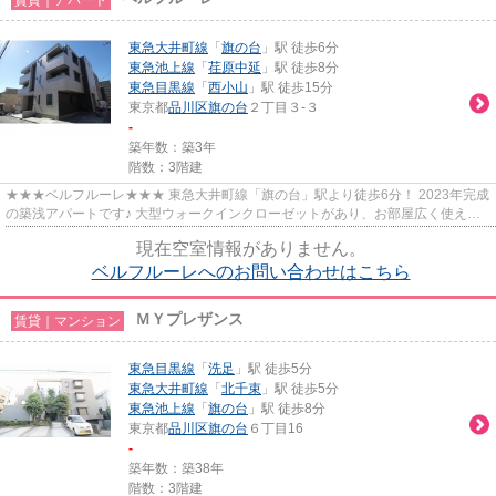
東急大井町線
「
旗の台
」駅 徒歩6分
東急池上線
「
荏原中延
」駅 徒歩8分
東急目黒線
「
西小山
」駅 徒歩15分
東京都
品川区
旗の台
２丁目３-３
-
築年数：築3年
階数：3階建
★★★ベルフルーレ★★★ 東急大井町線「旗の台」駅より徒歩6分！ 2023年完成
の築浅アパートです♪ 大型ウォークインクローゼットがあり、お部屋広く使えま
す。 二面採光・角部屋。
現在空室情報がありません。
ベルフルーレへのお問い合わせはこちら
ＭＹプレザンス
賃貸｜マンション
東急目黒線
「
洗足
」駅 徒歩5分
東急大井町線
「
北千束
」駅 徒歩5分
東急池上線
「
旗の台
」駅 徒歩8分
東京都
品川区
旗の台
６丁目16
-
築年数：築38年
階数：3階建