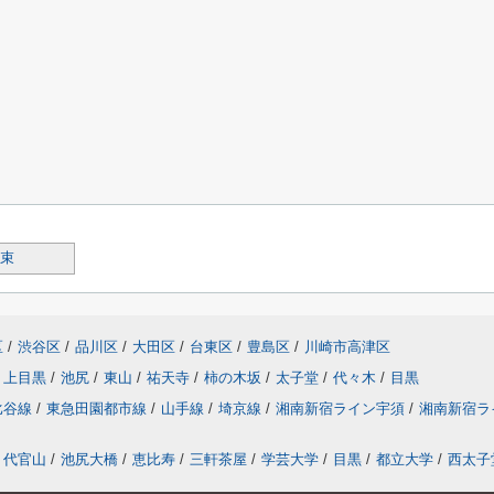
束
区
/
渋谷区
/
品川区
/
大田区
/
台東区
/
豊島区
/
川崎市高津区
上目黒
/
池尻
/
東山
/
祐天寺
/
柿の木坂
/
太子堂
/
代々木
/
目黒
比谷線
/
東急田園都市線
/
山手線
/
埼京線
/
湘南新宿ライン宇須
/
湘南新宿ラ
代官山
/
池尻大橋
/
恵比寿
/
三軒茶屋
/
学芸大学
/
目黒
/
都立大学
/
西太子