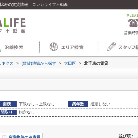
恵比寿の賃貸情報｜コレカライフ不動産
営業時間
ュネクス
>
(賃貸)地域から探す
>
大田区
>
北千束の賃貸
面積
下限なし～上限なし
築年数
指定しない
間取り
指定なし
並び順：
空室物件のみ表示