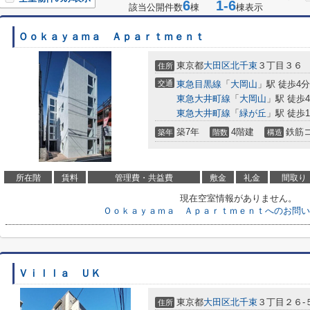
6
1-6
該当公開件数
棟
棟表示
Ｏｏｋａｙａｍａ Ａｐａｒｔｍｅｎｔ
東京都
大田区
北千束
３丁目３６
住所
交通
東急目黒線
「
大岡山
」駅 徒歩4分
東急大井町線
「
大岡山
」駅 徒歩
東急大井町線
「
緑が丘
」駅 徒歩1
築7年
4階建
鉄筋
築年
階数
構造
所在階
賃料
管理費・共益費
敷金
礼金
間取り
現在空室情報がありません。
Ｏｏｋａｙａｍａ Ａｐａｒｔｍｅｎｔへのお問い
Ｖｉｌｌａ ＵＫ
東京都
大田区
北千束
３丁目２６-
住所