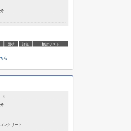
3分
面積
詳細
検討リスト
ちら
１４
2分
コンクリート