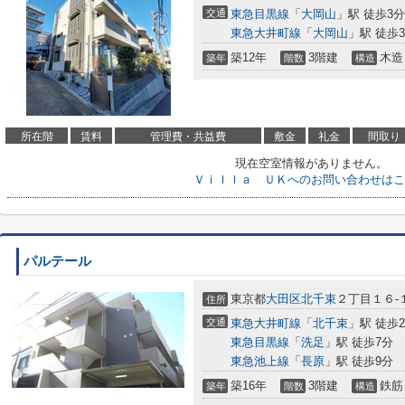
交通
東急目黒線
「
大岡山
」駅 徒歩3分
東急大井町線
「
大岡山
」駅 徒歩
築12年
3階建
木造
築年
階数
構造
所在階
賃料
管理費・共益費
敷金
礼金
間取り
現在空室情報がありません。
Ｖｉｌｌａ ＵＫへのお問い合わせはこ
パルテール
東京都
大田区
北千束
２丁目１６-
住所
交通
東急大井町線
「
北千束
」駅 徒歩
東急目黒線
「
洗足
」駅 徒歩7分
東急池上線
「
長原
」駅 徒歩9分
築16年
3階建
鉄筋
築年
階数
構造