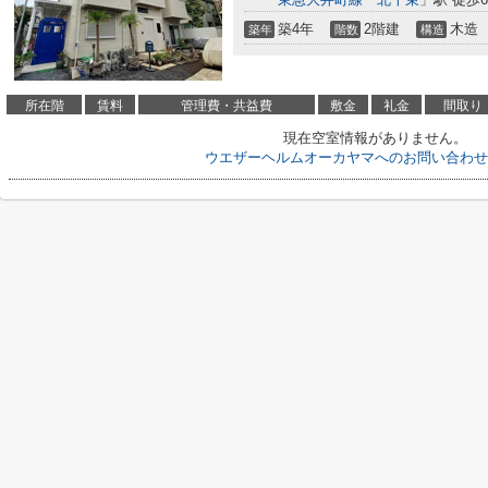
築4年
2階建
木造
築年
階数
構造
所在階
賃料
管理費・共益費
敷金
礼金
間取り
現在空室情報がありません。
ウエザーヘルムオーカヤマへのお問い合わせ