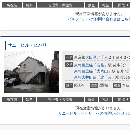
所在階
賃料
管理費・共益費
敷金
礼金
間取り
現在空室情報がありません。
パルテールへのお問い合わせはこち
サニーヒル・ヒバリⅠ
東京都
大田区
北千束
２丁目４３-
住所
交通
東急目黒線
「
洗足
」駅 徒歩5分
東急目黒線
「
大岡山
」駅 徒歩7分
東急大井町線
「
北千束
」駅 徒歩
築36年
2階建
木造
築年
階数
構造
所在階
賃料
管理費・共益費
敷金
礼金
間取り
現在空室情報がありません。
サニーヒル・ヒバリⅠへのお問い合わせは