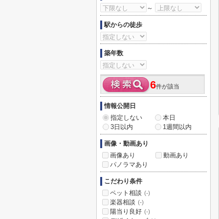
～
駅からの徒歩
築年数
6
件が該当
情報公開日
指定しない
本日
3日以内
1週間以内
画像・動画あり
画像あり
動画あり
パノラマあり
こだわり条件
ペット相談
(-)
楽器相談
(-)
陽当り良好
(-)