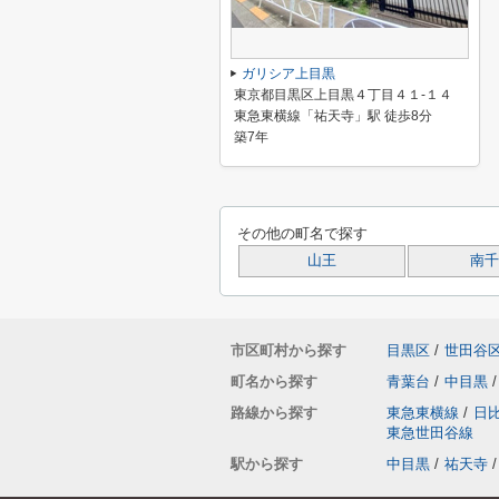
ガリシア上目黒
東京都目黒区上目黒４丁目４１-１４
東急東横線「祐天寺」駅 徒歩8分
築7年
その他の町名で探す
山王
南千
市区町村から探す
目黒区
/
世田谷
町名から探す
青葉台
/
中目黒
/
路線から探す
東急東横線
/
日
東急世田谷線
駅から探す
中目黒
/
祐天寺
/