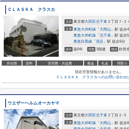
ＣＬＡＳＫＡ クラスカ
東京都
大田区
北千束
３丁目７-２
住所
交通
東急大井町線
「
大岡山
」駅 徒歩
東急大井町線
「
北千束
」駅 徒歩
東急目黒線
「
洗足
」駅 徒歩9分
築9年
3階建
鉄骨
築年
階数
構造
所在階
賃料
管理費・共益費
敷金
礼金
間取り
現在空室情報がありません。
ＣＬＡＳＫＡ クラスカへのお問い合わせ
ウエザーヘルムオーカヤマ
東京都
大田区
北千束
３丁目２-５
住所
交通
東急大井町線
「
大岡山
」駅 徒歩
東急大井町線
「
北千束
」駅 徒歩