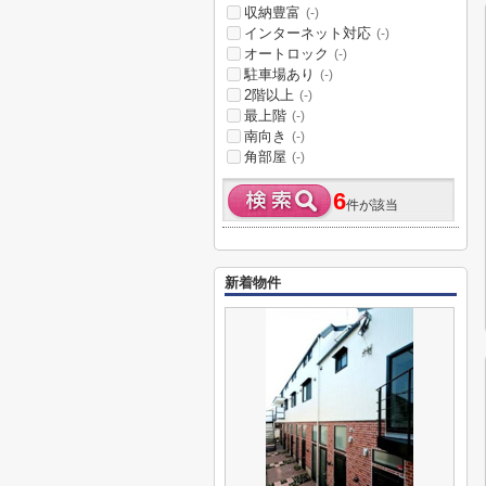
収納豊富
(-)
インターネット対応
(-)
オートロック
(-)
駐車場あり
(-)
2階以上
(-)
最上階
(-)
南向き
(-)
角部屋
(-)
6
件が該当
新着物件