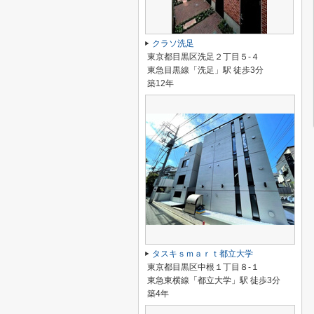
クラソ洗足
東京都目黒区洗足２丁目５-４
東急目黒線「洗足」駅 徒歩3分
築12年
タスキｓｍａｒｔ都立大学
東京都目黒区中根１丁目８-１
東急東横線「都立大学」駅 徒歩3分
築4年