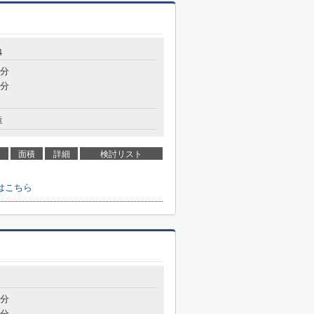
４
4分
5分
造
面積
詳細
検討リスト
はこちら
8分
6分