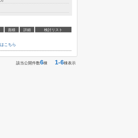
面積
詳細
検討リスト
はこちら
6
1-6
該当公開件数
棟
棟表示