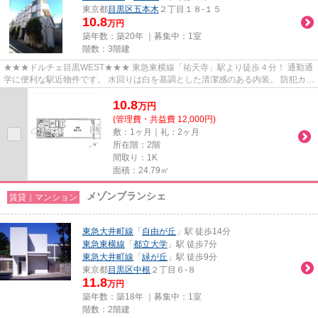
東京都
目黒区
五本木
２丁目１８-１５
10.8
万円
築年数：築20年 ｜募集中：
1室
階数：3階建
★★★ドルチェ目黒WEST★★★ 東急東横線「祐天寺」駅より徒歩４分！ 通勤通
学に便利な駅近物件です。 水回りは白を基調とした清潔感のある内装。 防犯カメ
ラ、オートロック付きで安心のセ...
10.8
万
円
(管理費・共益費 12,000円)
敷：1ヶ月｜礼：2ヶ月
所在階：2階
間取り：1K
面積：24.79㎡
メゾンブランシェ
賃貸｜マンション
東急大井町線
「
自由が丘
」駅 徒歩14分
東急東横線
「
都立大学
」駅 徒歩7分
東急大井町線
「
緑が丘
」駅 徒歩9分
東京都
目黒区
中根
２丁目６-８
11.8
万円
築年数：築18年 ｜募集中：
1室
階数：2階建