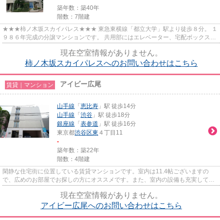
築年数：築40年
階数：7階建
★★★柿ノ木坂スカイパレス★★★ 東急東横線「都立大学」駅より徒歩８分。 １
９８６年完成の分譲マンションです。 共用部にはエレベーター、宅配ボックス完
備◎
現在空室情報がありません。
柿ノ木坂スカイパレスへのお問い合わせはこちら
アイビー広尾
賃貸｜マンション
山手線
「
恵比寿
」駅 徒歩14分
山手線
「
渋谷
」駅 徒歩18分
銀座線
「
表参道
」駅 徒歩16分
東京都
渋谷区
東
４丁目11
-
築年数：築22年
階数：4階建
閑静な住宅街に位置している賃貸マンションです。室内は11.4帖ございますの
で、広めのお部屋でお探しの方にオススメです。また、室内の設備も充実してお
りますので快適に過ごすことが...
現在空室情報がありません。
アイビー広尾へのお問い合わせはこちら