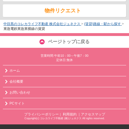
物件リクエスト
中目黒のコレカライフ不動産 株式会社ジュネクス
>
(賃貸)路線・駅から探す
>
東急電鉄東急東横線の賃貸
ページトップに戻る
営業時間:午前10：00～午後7：00
定休日:無休
ホーム
会社概要
お問い合わせ
PCサイト
プライバシーポリシー
利用規約
｜アクセスマップ
｜
Copyright(c) コレカライフ不動産 (株)ジュネクス All rights reserved.