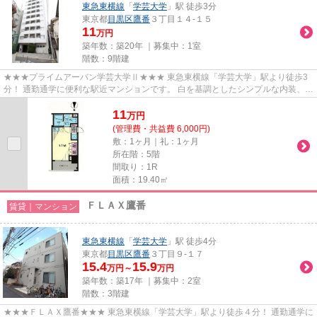
東急東横線
「
学芸大学
」駅 徒歩3分
東京都
目黒区
鷹番
３丁目１４-１５
11
万円
築年数：築20年 ｜募集中：
1室
階数：9階建
★★★プライムアーバン学芸大学Ⅱ★★★ 東急東横線「学芸大学」駅より徒歩3
分！ 通勤通学に便利な駅近マンションです。 白を基調としたシンプルな内装、可
動式収納でお部屋のレイアウトお好...
11
万
円
(管理費・共益費 6,000円)
敷：1ヶ月｜礼：1ヶ月
所在階：5階
間取り：1R
面積：19.40㎡
ＦＬＡＸ鷹番
賃貸｜マンション
東急東横線
「
学芸大学
」駅 徒歩4分
東京都
目黒区
鷹番
３丁目９-１７
15.4
15.9
万円～
万円
築年数：築17年 ｜募集中：
2室
階数：3階建
★★★ＦＬＡＸ鷹番★★★ 東急東横線「学芸大学」駅より徒歩４分！ 通勤通学に