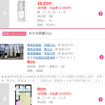
13.2
万
円
(管理費・共益費 12,000円)
敷：1ヶ月｜礼：1ヶ月
所在階：2階
間取り：1K
面積：26.66㎡
ＭＤＭ武蔵小山
賃貸｜マンション
東急目黒線
「
武蔵小山
」駅 徒歩12分
東急目黒線
「
西小山
」駅 徒歩11分
東急東横線
「
学芸大学
」駅 徒歩19分
東京都
目黒区
目黒本町
４丁目１５-１１
9
万円
築年数：築6年 ｜募集中：
1室
階数：4階建
★★★MDM武蔵小山★★★ 目黒区目黒本町４丁目の閑静な住宅街に位置。 目黒
線「西小山」駅徒歩１１分、「武蔵小山」駅徒歩１２分で利用可能です。 ２０２
０年完成の築浅マンション。 住んだ...
9
万
円
(管理費・共益費 10,000円)
敷：1ヶ月｜礼：1ヶ月
所在階：1階