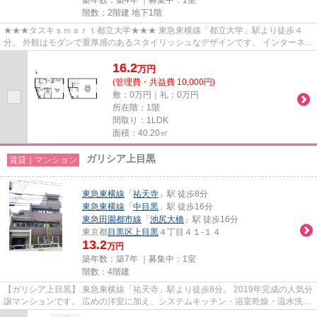
階数：2階建 地下1階
★★★タスキｓｍａｒｔ都立大学★★★ 東急東横線「都立大学」駅より徒歩４
分。 外観はモダンで重厚感のあるスタイリッシュなデザインです。 インターネッ
ト使用料無料がポイントです！
16.2
万
円
(管理費・共益費 10,000円)
敷：0万円｜礼：0万円
所在階：1階
間取り：1LDK
面積：40.20㎡
ガリシア上目黒
賃貸｜マンション
東急東横線
「
祐天寺
」駅 徒歩8分
東急東横線
「
中目黒
」駅 徒歩16分
東急田園都市線
「
池尻大橋
」駅 徒歩16分
東京都
目黒区
上目黒
４丁目４１-１４
13.2
万円
築年数：築7年 ｜募集中：
1室
階数：4階建
【ガリシア上目黒】 東急東横線「祐天寺」駅より徒歩8分。 2019年完成の人気分
譲マンションです。 広めの洋室に加え、システムキッチン・浴室乾燥・温水洗浄
便座など充実の設備。 オー...