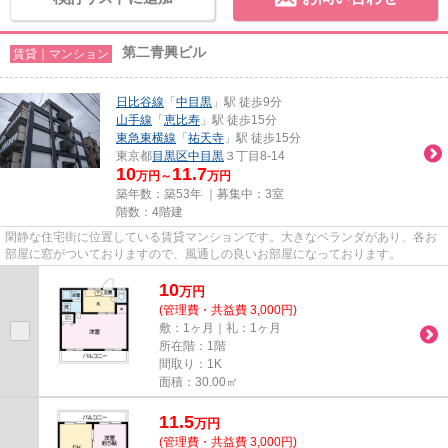
第二青興ビル
賃貸｜マンション
日比谷線
「
中目黒
」駅 徒歩9分
山手線
「
恵比寿
」駅 徒歩15分
東急東横線
「
祐天寺
」駅 徒歩15分
東京都
目黒区
中目黒
３丁目8-14
10
11.7
万円～
万円
築年数：築53年 ｜募集中：
3室
階数：4階建
閑静な住宅街に位置している賃貸マンションです。大きなベランダがあり、各お
部屋に窓がついておりますので、風通しの良いお部屋になっております。
10
万
円
(管理費・共益費 3,000円)
敷：1ヶ月｜礼：1ヶ月
所在階：1階
間取り：1K
面積：30.00㎡
11.5
万
円
(管理費・共益費 3,000円)