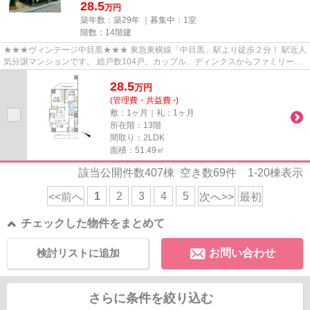
28.5
万円
築年数：築29年 ｜募集中：
1室
階数：14階建
★★★ヴィンテージ中目黒★★★ 東急東横線「中目黒」駅より徒歩２分！ 駅近人
気分譲マンションです。 総戸数104戸。カップル、ディンクスからファミリータ
イプまで幅広くお部屋タイプがあ...
28.5
万
円
(管理費・共益費 -)
敷：1ヶ月｜礼：1ヶ月
所在階：13階
間取り：2LDK
面積：51.49㎡
該当公開件数
407
棟 空き数
69
件
1-20
棟表示
1
2
3
4
5
<<前へ
次へ>>
最初
チェックした物件をまとめて
検討リストに追加
お問い合わせ
さらに条件を絞り込む