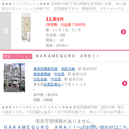
★★★メゾンブランシェ★★★ 目黒区中根2丁目の閑静な住宅街に位置。 白い箱
型のスタイリッシュな外観です。 定期借家ですが、再契約型。 デザイナーズ仕様
のお部屋に住みたい方、ぜひお問...
11.8
万
円
(管理費・共益費 7,000円)
敷：1ヶ月｜礼：1ヶ月
所在階：1階
間取り：1K
面積：29.86㎡
ＮＡＫＡＭＥＧＵＲＯ ＡＲＫＩＩ
賃貸｜マンション
東急田園都市線
「
池尻大橋
」駅 徒歩10分
東急東横線
「
中目黒
」駅 徒歩11分
日比谷線
「
中目黒
」駅 徒歩11分
東京都
目黒区
東山
１丁目１１-１５
-
築年数：築34年
階数：6階建
★★★ＮＡＫＡＭＥＧＵＲＯ ＡＲＫ Ⅱ★★★ 東急田園都市線「池尻大橋」駅よ
り徒歩１０分。 中目黒駅も徒歩１１分で利用可能です。 東山１丁目の山手通りか
ら１本入った場所にあります。 大...
現在空室情報がありません。
ＮＡＫＡＭＥＧＵＲＯ ＡＲＫＩＩへのお問い合わせはこち