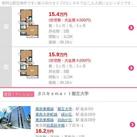
便利な駅近物件です♪ 振り分けタイプの1ＬＤＫでお二人入居にもピッタリです。
15.4
万
円
(管理費・共益費 4,000円)
敷：1ヶ月｜礼：1ヶ月
所在階：1階
間取り：1LDK
面積：36.18㎡
15.9
万
円
(管理費・共益費 4,000円)
敷：1ヶ月｜礼：1ヶ月
所在階：3階
間取り：1LDK
面積：36.18㎡
タスキｓｍａｒｔ都立大学
賃貸｜マンション
東急東横線
「
都立大学
」駅 徒歩3分
東急大井町線
「
緑が丘
」駅 徒歩18分
東急東横線
「
自由が丘
」駅 徒歩18分
東京都
目黒区
中根
１丁目８-１
16.2
万円
築年数：築4年 ｜募集中：
1室