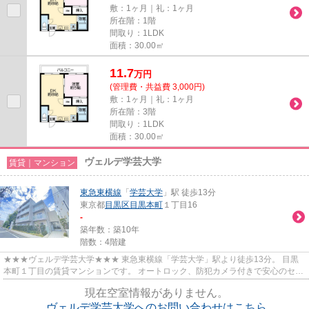
敷：1ヶ月｜礼：1ヶ月
所在階：1階
間取り：1LDK
面積：30.00㎡
11.7
万
円
(管理費・共益費 3,000円)
敷：1ヶ月｜礼：1ヶ月
所在階：3階
間取り：1LDK
面積：30.00㎡
ヴェルデ学芸大学
賃貸｜マンション
東急東横線
「
学芸大学
」駅 徒歩13分
東京都
目黒区
目黒本町
１丁目16
-
築年数：築10年
階数：4階建
★★★ヴェルデ学芸大学★★★ 東急東横線「学芸大学」駅より徒歩13分。 目黒
本町１丁目の賃貸マンションです。 オートロック、防犯カメラ付きで安心のセキ
ュリティ。 便利な宅配ボックスも...
現在空室情報がありません。
ヴェルデ学芸大学へのお問い合わせはこちら