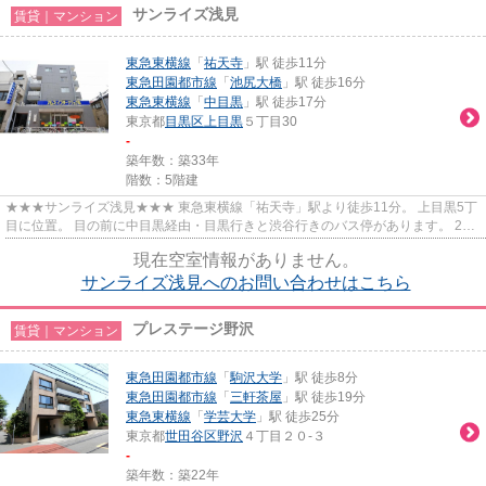
サンライズ浅見
賃貸｜マンション
東急東横線
「
祐天寺
」駅 徒歩11分
東急田園都市線
「
池尻大橋
」駅 徒歩16分
東急東横線
「
中目黒
」駅 徒歩17分
東京都
目黒区
上目黒
５丁目30
-
築年数：築33年
階数：5階建
★★★サンライズ浅見★★★ 東急東横線「祐天寺」駅より徒歩11分。 上目黒5丁
目に位置。 目の前に中目黒経由・目黒行きと渋谷行きのバス停があります。 24
時間100円ローソン、セブンイレブ...
現在空室情報がありません。
サンライズ浅見へのお問い合わせはこちら
プレステージ野沢
賃貸｜マンション
東急田園都市線
「
駒沢大学
」駅 徒歩8分
東急田園都市線
「
三軒茶屋
」駅 徒歩19分
東急東横線
「
学芸大学
」駅 徒歩25分
東京都
世田谷区
野沢
４丁目２０-３
-
築年数：築22年