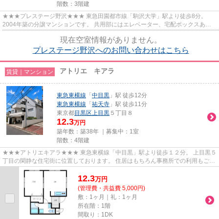
階数：3階建
★★★プレステージ野沢★★★ 東急田園都市線「駒沢大学」駅より徒歩8分。
2004年築の分譲マンションです。 共用部にはエレベーター、宅配ボックスあ
り。 お二人入居にぴったりな１LDKの間...
現在空室情報がありません。
プレステージ野沢へのお問い合わせはこちら
アトリエ キアラ
賃貸｜マンション
東急東横線
「
中目黒
」駅 徒歩12分
東急東横線
「
祐天寺
」駅 徒歩11分
東京都
目黒区
上目黒
５丁目８
12.3
万円
築年数：築38年 ｜募集中：
1室
階数：4階建
★★★アトリエキアラ★★★ 東急東横線「中目黒」駅より徒歩１２分。 上目黒５
丁目の閑静な住宅街に位置しております。 住居はもちろん事務所での利用もご相
談可能です。
12.3
万
円
(管理費・共益費 5,000円)
敷：1ヶ月｜礼：1ヶ月
所在階：1階
間取り：1DK