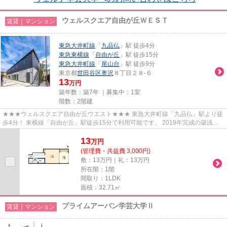
ウェルスクエア自由が丘ＷＥＳＴ
賃貸｜マンション
東急大井町線
「
九品仏
」駅 徒歩4分
東急東横線
「
自由が丘
」駅 徒歩15分
東急大井町線
「
尾山台
」駅 徒歩9分
東京都
世田谷区
奥沢
８丁目２８-６
13
万円
築年数：築7年 ｜募集中：
1室
階数：2階建
★★★ウェルスクエア自由が丘ウエスト★★★ 東急大井町線「九品仏」駅より徒
歩4分！ 東横線「自由が丘」駅徒歩15分で利用可能です。 2019年完成の築浅マ
ンション。 1LDK→広いワンルームと...
13
万
円
(管理費・共益費 3,000円)
敷：13万円｜礼：13万円
所在階：1階
間取り：1LDK
面積：32.71㎡
プライムアーバン学芸大学Ⅱ
賃貸｜マンション