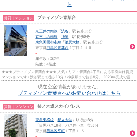
ら
プティメゾン青葉台
賃貸｜マンション
京王井の頭線
「
渋谷
」駅 徒歩13分
京王井の頭線
「
神泉
」駅 徒歩8分
東急田園都市線
「
池尻大橋
」駅 徒歩12分
東京都
目黒区
青葉台
４丁目４-１６
-
築年数：築2年
階数：4階建
★★★プティメゾン青葉台★★★ 人気エリア・青葉台4丁目にある単身向け賃貸
マンションです♪ 渋谷駅まで徒歩13分！神泉駅まで徒歩8分。 2023年完成で設備
もまだまだキレイです。 コンビニ、...
現在空室情報がありません。
プティメゾン青葉台へのお問い合わせはこちら
柿ノ木坂スカイパレス
賃貸｜マンション
東急東横線
「
都立大学
」駅 徒歩8分
「目黒バス18分」バス停下車 徒歩分
東京都
目黒区
平町
１丁目１-５
-