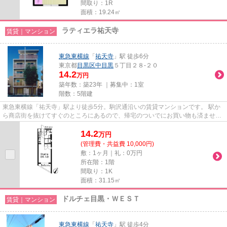
間取り：1R
面積：19.24㎡
ラティエラ祐天寺
賃貸｜マンション
東急東横線
「
祐天寺
」駅 徒歩6分
東京都
目黒区
中目黒
５丁目２８-２０
14.2
万円
築年数：築23年 ｜募集中：
1室
階数：5階建
東急東横線「祐天寺」駅より徒歩5分。駒沢通沿いの賃貸マンションです。 駅か
ら商店街を抜けてすぐのところにあるので、帰宅のついでにお買い物も済ませて
しまうことが出来ますよ♪
14.2
万
円
(管理費・共益費 10,000円)
敷：1ヶ月｜礼：0万円
所在階：1階
間取り：1K
面積：31.15㎡
ドルチェ目黒・ＷＥＳＴ
賃貸｜マンション
東急東横線
「
祐天寺
」駅 徒歩4分