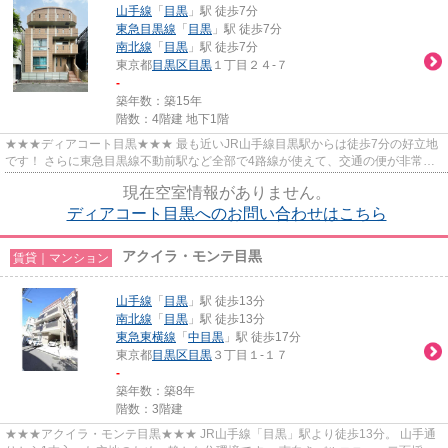
山手線
「
目黒
」駅 徒歩7分
東急目黒線
「
目黒
」駅 徒歩7分
南北線
「
目黒
」駅 徒歩7分
東京都
目黒区
目黒
１丁目２４-７
-
築年数：築15年
階数：4階建 地下1階
★★★ディアコート目黒★★★ 最も近いJR山手線目黒駅からは徒歩7分の好立地
です！ さらに東急目黒線不動前駅など全部で4路線が使えて、交通の便が非常に
良いのもポイント◎ オートロック・...
現在空室情報がありません。
ディアコート目黒へのお問い合わせはこちら
アクイラ・モンテ目黒
賃貸｜マンション
山手線
「
目黒
」駅 徒歩13分
南北線
「
目黒
」駅 徒歩13分
東急東横線
「
中目黒
」駅 徒歩17分
東京都
目黒区
目黒
３丁目１-１７
-
築年数：築8年
階数：3階建
★★★アクイラ・モンテ目黒★★★ JR山手線「目黒」駅より徒歩13分。 山手通