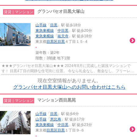
グランパセオ目黒大塚山
賃貸｜マンション
山手線
「
目黒
」駅 徒歩18分
東急東横線
「
中目黒
」駅 徒歩20分
東急東横線
「
祐天寺
」駅 徒歩18分
東京都
目黒区
目黒
４丁目１５-４
-
築年数：築2年
階数：3階建 地下1階
★★★グランパセオ目黒大塚山★★★ 2024年8月に完成した築浅マンションで
す！ 目黒4丁目の閑静な住宅街に位置。 今なら礼金なし、敷金なし、フリーレン
ト2か月！！ さらに仲介手数料もなし！
現在空室情報がありません。
グランパセオ目黒大塚山へのお問い合わせはこちら
マンション西目黒苑
賃貸｜マンション
山手線
「
目黒
」駅 徒歩6分
山手線
「
恵比寿
」駅 徒歩17分
東急東横線
「
中目黒
」駅 徒歩23分
東京都
目黒区
目黒
１丁目９-６
-