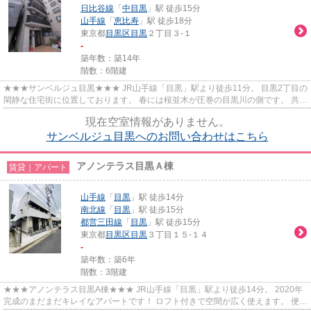
日比谷線
「
中目黒
」駅 徒歩15分
山手線
「
恵比寿
」駅 徒歩18分
東京都
目黒区
目黒
２丁目３-１
-
築年数：築14年
階数：6階建
★★★サンベルジュ目黒★★★ JR山手線「目黒」駅より徒歩11分。 目黒2丁目の
閑静な住宅街に位置しております。 春には桜並木が圧巻の目黒川の側です。 共用
部にはエレベータ―、オートロッ...
現在空室情報がありません。
サンベルジュ目黒へのお問い合わせはこちら
アノンテラス目黒Ａ棟
賃貸｜アパート
山手線
「
目黒
」駅 徒歩14分
南北線
「
目黒
」駅 徒歩15分
都営三田線
「
目黒
」駅 徒歩15分
東京都
目黒区
目黒
３丁目１５-１４
-
築年数：築6年
階数：3階建
★★★アノンテラス目黒A棟★★★ JR山手線「目黒」駅より徒歩14分。 2020年
完成のまだまだキレイなアパートです！ ロフト付きで空間が広く使えます。 便利