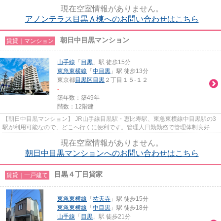
な宅配ボックスあり◎
現在空室情報がありません。
アノンテラス目黒Ａ棟へのお問い合わせはこちら
朝日中目黒マンション
賃貸｜マンション
山手線
「
目黒
」駅 徒歩15分
東急東横線
「
中目黒
」駅 徒歩13分
東京都
目黒区
目黒
２丁目１５-１２
-
築年数：築49年
階数：12階建
【朝日中目黒マンション】 JR山手線目黒駅・恵比寿駅、東急東横線中目黒駅の3
駅が利用可能なので、どこへ行くに便利です。管理人日勤勤務で管理体制良好で
す。地上12階建の鉄骨鉄筋造...
現在空室情報がありません。
朝日中目黒マンションへのお問い合わせはこちら
目黒４丁目貸家
賃貸｜一戸建て
東急東横線
「
祐天寺
」駅 徒歩15分
東急東横線
「
中目黒
」駅 徒歩18分
山手線
「
目黒
」駅 徒歩21分