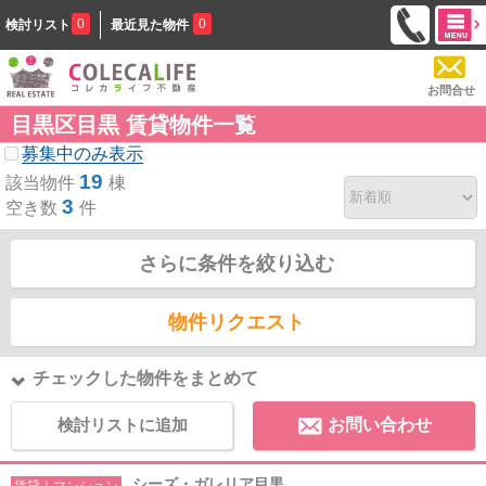
0
0
検討リスト
最近見た物件
お問合せ
目黒区目黒 賃貸物件一覧
募集中のみ表示
19
該当物件
棟
3
空き数
件
さらに条件を絞り込む
物件リクエスト
チェックした物件をまとめて
検討リストに追加
お問い合わせ
シーズ・ガレリア目黒
賃貸｜マンション