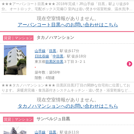
★★★アーバンコート目黒★★★ 2018年完成！JR山手線「目黒」駅より徒歩9
分。 オートロック、宅配ボックス完備◎ 室内は追い焚きや浴室乾燥、温水洗浄便
座などの設備が揃っております。
現在空室情報がありません。
アーバンコート目黒へのお問い合わせはこちら
タカノハマンション
賃貸｜マンション
山手線
「
目黒
」駅 徒歩17分
日比谷線
「
中目黒
」駅 徒歩18分
東京都
目黒区
目黒
３丁目３-２１
-
築年数：築58年
階数：4階建
★★★タカノハマンション★★★ 目黒区目黒3丁目の閑静な住宅街に位置してお
ります。 床暖房完備・食洗器付きシステムキッチン・追い焚き・浴室乾燥などの
設備充実。 全面南向きで陽当たり...
現在空室情報がありません。
タカノハマンションへのお問い合わせはこちら
サンベルジュ目黒
賃貸｜マンション
山手線
「
目黒
」駅 徒歩11分