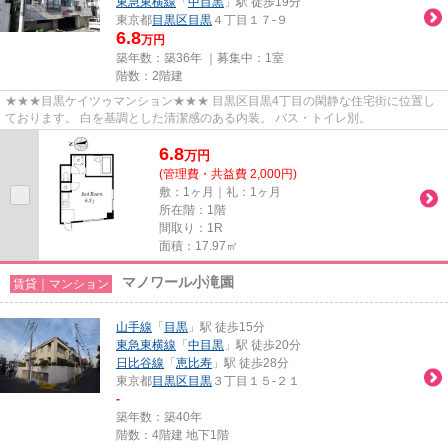
東急東横線
「
中目黒
」駅 徒歩19分
東京都
目黒区
目黒
４丁目１７-９
6.8
万円
築年数：築36年 ｜募集中：
1室
階数：2階建
★★★目黒ケイツゥマンション★★★ 目黒区目黒4丁目の閑静な住宅街に位置し
ております。 白を基調とした清潔感のある内装。 バス・トイレ別。
6.8
万
円
(管理費・共益費 2,000円)
敷：1ヶ月｜礼：1ヶ月
所在階：1階
間取り：1R
面積：17.97㎡
マノワール小滝園
賃貸｜マンション
山手線
「
目黒
」駅 徒歩15分
東急東横線
「
中目黒
」駅 徒歩20分
日比谷線
「
恵比寿
」駅 徒歩28分
東京都
目黒区
目黒
３丁目１５-２１
-
築年数：築40年
階数：4階建 地下1階