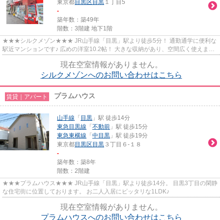
東京都
目黒区
目黒
１丁目5
-
築年数：築49年
階数：3階建 地下1階
★★★シルクメゾン★★★ JR山手線「目黒」駅より徒歩5分！ 通勤通学に便利な
駅近マンションです♪ 広めの洋室10.2帖！ 大きな収納があり、空間広く使えま
す。
現在空室情報がありません。
シルクメゾンへのお問い合わせはこちら
プラムハウス
賃貸｜アパート
山手線
「
目黒
」駅 徒歩14分
東急目黒線
「
不動前
」駅 徒歩15分
東急東横線
「
中目黒
」駅 徒歩19分
東京都
目黒区
目黒
３丁目６-１８
-
築年数：築8年
階数：2階建
★★★プラムハウス★★★ JR山手線「目黒」駅より徒歩14分。 目黒3丁目の閑静
な住宅街に位置しております。 お二人入居にピッタリな1LDK♪
現在空室情報がありません。
プラムハウスへのお問い合わせはこちら