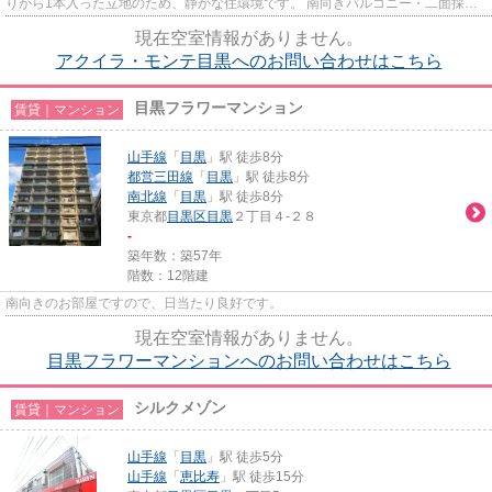
りから1本入った立地のため、静かな住環境です。 南向きバルコニー・二面採光
で陽当たり良好。
現在空室情報がありません。
アクイラ・モンテ目黒へのお問い合わせはこちら
目黒フラワーマンション
賃貸｜マンション
山手線
「
目黒
」駅 徒歩8分
都営三田線
「
目黒
」駅 徒歩8分
南北線
「
目黒
」駅 徒歩8分
東京都
目黒区
目黒
２丁目４-２８
-
築年数：築57年
階数：12階建
南向きのお部屋ですので、日当たり良好です。
現在空室情報がありません。
目黒フラワーマンションへのお問い合わせはこちら
シルクメゾン
賃貸｜マンション
山手線
「
目黒
」駅 徒歩5分
山手線
「
恵比寿
」駅 徒歩15分