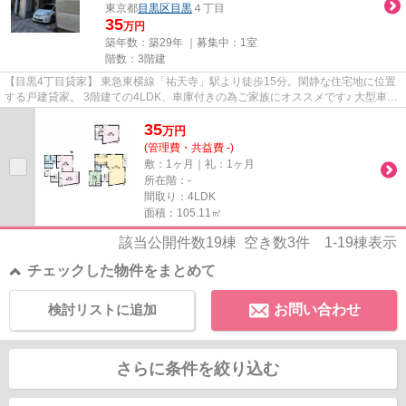
東京都
目黒区
目黒
４丁目
35
万円
築年数：築29年 ｜募集中：
1室
階数：3階建
【目黒4丁目貸家】 東急東横線「祐天寺」駅より徒歩15分。閑静な住宅地に位置
する戸建貸家。 3階建ての4LDK、車庫付きの為ご家族にオススメです♪ 大型車駐
車可なので、車移動が多い方...
35
万
円
(管理費・共益費 -)
敷：1ヶ月｜礼：1ヶ月
所在階：-
間取り：4LDK
面積：105.11㎡
該当公開件数
19
棟 空き数
3
件
1-19
棟表示
チェックした物件をまとめて
検討リストに追加
お問い合わせ
さらに条件を絞り込む