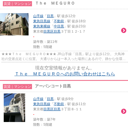
Ｔｈｅ ＭＥＧＵＲＯ
賃貸｜マンション
山手線
「
目黒
」駅 徒歩12分
東急目黒線
「
不動前
」駅 徒歩18分
東急東横線
「
中目黒
」駅 徒歩23分
東京都
目黒区
目黒
３丁目１２-１７
-
築年数：築11年
階数：5階建
★★★Ｔｈｅ ＭＥＧＵＲＯ★★★ JR山手線「目黒」駅より徒歩12分。 大鳥神
社の交差点近くに位置。 大通りからは一本入った場所にあるので、静かな住環境
です。 2014年完成で内装まだまだ...
現在空室情報がありません。
Ｔｈｅ ＭＥＧＵＲＯへのお問い合わせはこちら
アーバンコート目黒
賃貸｜マンション
山手線
「
目黒
」駅 徒歩9分
東急目黒線
「
不動前
」駅 徒歩11分
東京都
目黒区
目黒
３丁目８-１１
-
築年数：築7年
階数：5階建