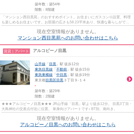
築年数：築54年
階数：8階建
「マンション西目黒苑」のおすすめポイント。お住まいにガスコンロ設置、料理
も楽しめるお住まいです。お部屋の広さも58.23平米あり、快適な暮らしができ
ます。バルコニー付きの物件と...
現在空室情報がありません。
マンション西目黒苑へのお問い合わせはこちら
アルコピーノ目黒
賃貸｜アパート
山手線
「
目黒
」駅 徒歩12分
東急目黒線
「
不動前
」駅 徒歩15分
東急東横線
「
中目黒
」駅 徒歩19分
東京都
目黒区
目黒
３丁目９-１４
-
築年数：築29年
階数：2階建
★★★アルコピーノ目黒★★★ JR山手線「目黒」駅より徒歩12分。 目黒3丁目・
大鳥神社の交差点付近に位置。 単身向けアパートです♪ BT別、南向き。
現在空室情報がありません。
アルコピーノ目黒へのお問い合わせはこちら