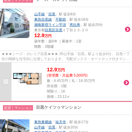
山手線
「
目黒
」駅 徒歩8分
東急目黒線
「
不動前
」駅 徒歩18分
湘南新宿ライン宇須
「
恵比寿
」駅 徒歩20分
東京都
目黒区
目黒
１丁目２３-２０
12.9
万円
築年数：築6年 ｜募集中：
1室
階数：3階建
★★★シーズ・ガレリア目黒★★★ JR山手線「目黒」駅より徒歩8分。 目黒一丁
目の閑静な住宅街に位置しております。 宅配ボックス・オートロック付きマンシ
ョン。 室内設備は浴室乾燥、シス...
12.9
万
円
(管理費・共益費 5,000円)
敷：6.45万円｜礼：19.35万円
所在階：1階
間取り：1K
面積：23.12㎡
目黒ケイツゥマンション
賃貸｜マンション
東急東横線
「
祐天寺
」駅 徒歩17分
山手線
「
目黒
」駅 徒歩20分