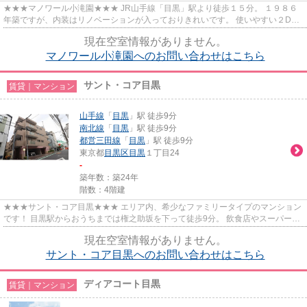
★★★マノワール小滝園★★★ JR山手線「目黒」駅より徒歩１５分。 １９８６
年築ですが、内装はリノベーションが入っておりきれいです。 使いやすい２DK
の間取り♪
現在空室情報がありません。
マノワール小滝園へのお問い合わせはこちら
サント・コア目黒
賃貸｜マンション
山手線
「
目黒
」駅 徒歩9分
南北線
「
目黒
」駅 徒歩9分
都営三田線
「
目黒
」駅 徒歩9分
東京都
目黒区
目黒
１丁目24
-
築年数：築24年
階数：4階建
★★★サント・コア目黒★★★ エリア内、希少なファミリータイプのマンション
です！ 目黒駅からおうちまでは権之助坂を下って徒歩9分。 飲食店やスーパーな
ど点在する便利なエリア♪
現在空室情報がありません。
サント・コア目黒へのお問い合わせはこちら
ディアコート目黒
賃貸｜マンション