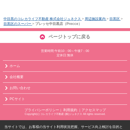
中目黒のコレカライフ不動産 株式会社ジュネクス
>
周辺施設案内
>
目黒区
>
目黒区のスーパー
>
プレッセ中目黒店（Precce）
ページトップに戻る
営業時間:午前10：00～午後7：00
定休日:無休
ホーム
会社概要
お問い合わせ
PCサイト
プライバシーポリシー
利用規約
｜アクセスマップ
｜
Copyright(c) コレカライフ不動産 (株)ジュネクス All rights reserved.
当サイトでは、お客様の当サイト利用状況把握、サービス向上検討を目的と