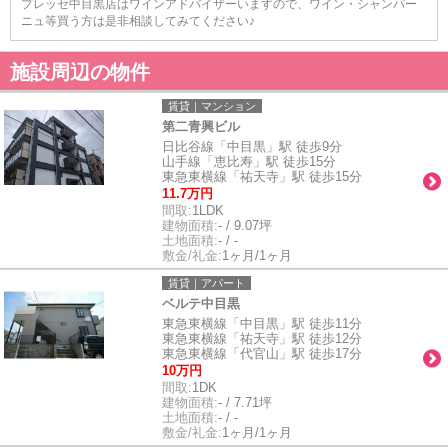
プレッセ中目黒店はワインアドバイザーいますので、ワイン・シャンパー
ニュ等買う方は是非相談してみてください♪
施設周辺の物件
賃貸｜マンション
第二青興ビル
日比谷線「中目黒」駅 徒歩9分
山手線「恵比寿」駅 徒歩15分
東急東横線「祐天寺」駅 徒歩15分
11.7万円
間取:
1LDK
建物面積:
- / 9.07坪
土地面積:
- / -
敷金/礼金:
1ヶ月/1ヶ月
賃貸｜アパート
ベルテ中目黒
東急東横線「中目黒」駅 徒歩11分
東急東横線「祐天寺」駅 徒歩12分
東急東横線「代官山」駅 徒歩17分
10万円
間取:
1DK
建物面積:
- / 7.71坪
土地面積:
- / -
敷金/礼金:
1ヶ月/1ヶ月