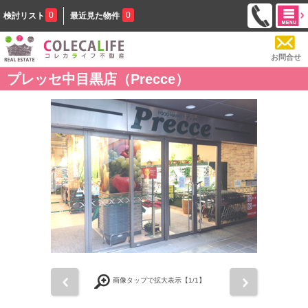
0
0
検討リスト
最近見た物件
お問合せ
プレッセ中目黒店（Precce）
前
次
画像タップで拡大表示【
1
/1】