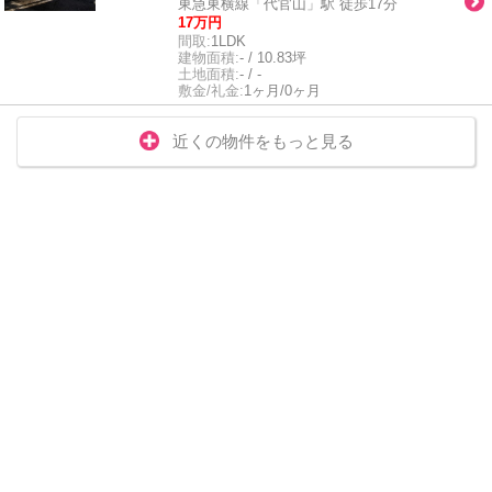
東急東横線「代官山」駅 徒歩17分
17万円
間取:
1LDK
建物面積:
- / 10.83坪
土地面積:
- / -
敷金/礼金:
1ヶ月/0ヶ月
近くの物件をもっと見る