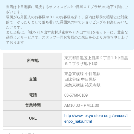
当店は中目黒駅に隣接するオフィスビル｢中目黒ＧＴプラザ｣の地下１階にご
ざいます。
場所がら外国人のお客様やＯＬのお客様も多く、店内は駅前の喧騒とは対象
的で、ゆったりとして落ち着いた雰囲気の中でショッピングをお楽しみいた
だけます。
また当店は、｢味を引き出す素材｣｢素材を引き出す味｣をモットーに、豊富な
品揃えとサービスで、スタッフ一同お客様のご来店を心よりお待ち申し上げ
ております
東京都目黒区上目黒２丁目1-1中目黒
所在地
ＧＴプラザ地下1階
東急東横線 中目黒駅
交通
日比谷線 中目黒駅
東急東横線 祐天寺駅
電話
03-5768-0109
営業時間
AM10:00～PM11:00
http://www.tokyu-store.co.jp/precce/t
URL
enpo_naka.html