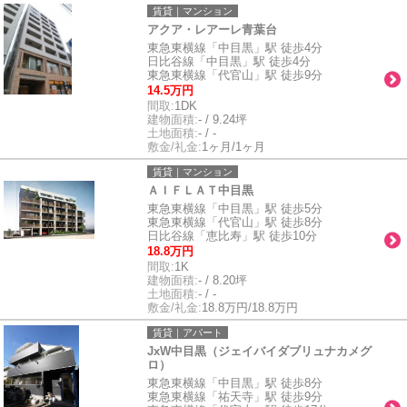
賃貸｜マンション
アクア・レアーレ青葉台
東急東横線「中目黒」駅 徒歩4分
日比谷線「中目黒」駅 徒歩4分
東急東横線「代官山」駅 徒歩9分
14.5万円
間取:
1DK
建物面積:
- / 9.24坪
土地面積:
- / -
敷金/礼金:
1ヶ月/1ヶ月
賃貸｜マンション
ＡＩＦＬＡＴ中目黒
東急東横線「中目黒」駅 徒歩5分
東急東横線「代官山」駅 徒歩8分
日比谷線「恵比寿」駅 徒歩10分
18.8万円
間取:
1K
建物面積:
- / 8.20坪
土地面積:
- / -
敷金/礼金:
18.8万円/18.8万円
賃貸｜アパート
JxW中目黒（ジェイバイダブリュナカメグ
ロ）
東急東横線「中目黒」駅 徒歩8分
東急東横線「祐天寺」駅 徒歩9分