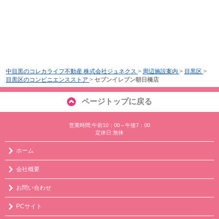
中目黒のコレカライフ不動産 株式会社ジュネクス
>
周辺施設案内
>
目黒区
>
目黒区のコンビニエンスストア
>
セブンイレブン朝日橋店
ページトップに戻る
営業時間:午前10：00～午後7：00
定休日:無休
ホーム
会社概要
お問い合わせ
PCサイト