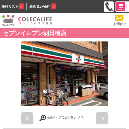
0
0
検討リスト
最近見た物件
お問合せ
セブンイレブン朝日橋店
前
次
画像タップで拡大表示【
1
/1】