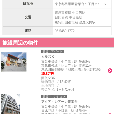
所在地
東京都目黒区青葉台１丁目２９−６
東急東横線 中目黒駅
交通
日比谷線 中目黒駅
東急田園都市線 池尻大橋駅
電話
03-5489-1772
施設周辺の物件
賃貸｜アパート
ヒルズＫ
東急東横線「中目黒」駅 徒歩8分
東急東横線「祐天寺」駅 徒歩11分
東急田園都市線「池尻大橋」駅 徒歩16分
15.8万円
間取:
2DK
建物面積:
- / 12.42坪
土地面積:
- / -
敷金/礼金:
1ヶ月/1ヶ月
賃貸｜マンション
アクア・レアーレ青葉台
東急東横線「中目黒」駅 徒歩4分
日比谷線「中目黒」駅 徒歩4分