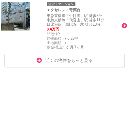
賃貸｜マンション
エクセレンス青葉台
東急東横線「中目黒」駅 徒歩5分
東急東横線「代官山」駅 徒歩11分
日比谷線「恵比寿」駅 徒歩18分
8.4万円
間取:
1R
建物面積:
- / 6.29坪
土地面積:
- / -
敷金/礼金:
1ヶ月/1ヶ月
近くの物件をもっと見る