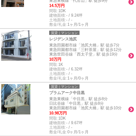
東急東横線「代官山」駅 徒歩9分
14.5万円
間取:
1DK
建物面積:
- / 9.24坪
土地面積:
- / -
敷金/礼金:
1ヶ月/1ヶ月
賃貸｜マンション
レジデンス池尻
東急田園都市線「池尻大橋」駅 徒歩7分
東急田園都市線「三軒茶屋」駅 徒歩12分
東急世田谷線「西太子堂」駅 徒歩19分
10万円
間取:
1K
建物面積:
- / 6.32坪
土地面積:
- / -
敷金/礼金:
1ヶ月/0ヶ月
賃貸｜マンション
プラムアーク中目黒
東急東横線「中目黒」駅 徒歩8分
日比谷線「中目黒」駅 徒歩8分
東急田園都市線「池尻大橋」駅 徒歩10分
10.98万円
間取:
1DK
建物面積:
- / 9.67坪
土地面積:
- / -
敷金/礼金:
0ヶ月/1ヶ月