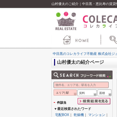
山村優太のご紹介｜中目黒・恵比寿の賃貸
中目黒のコレカライフ不動産 株式会社ジ
山村優太の紹介ページ
エリア| 駅
賃料
面積
-
件該当
▼最近検索されたワード
宅配BOX
｜
乾燥機
｜
マンション
｜