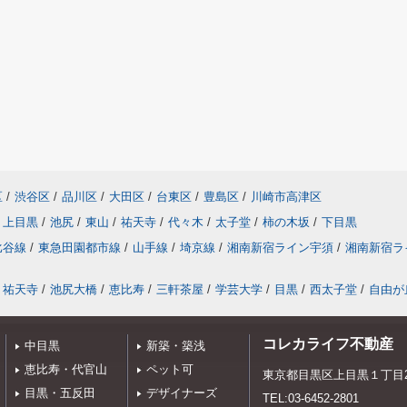
区
/
渋谷区
/
品川区
/
大田区
/
台東区
/
豊島区
/
川崎市高津区
上目黒
/
池尻
/
東山
/
祐天寺
/
代々木
/
太子堂
/
柿の木坂
/
下目黒
比谷線
/
東急田園都市線
/
山手線
/
埼京線
/
湘南新宿ライン宇須
/
湘南新宿ラ
祐天寺
/
池尻大橋
/
恵比寿
/
三軒茶屋
/
学芸大学
/
目黒
/
西太子堂
/
自由が
コレカライフ不動産
中目黒
新築・築浅
恵比寿・代官山
ペット可
東京都目黒区上目黒１丁目20
目黒・五反田
デザイナーズ
TEL:03-6452-2801