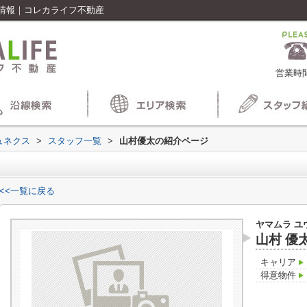
情報｜コレカライフ不動産
営業時間
ュネクス
>
スタッフ一覧
>
山村優太の紹介ページ
<<一覧に戻る
ヤマムラ ユ
山村 優
キャリア
得意物件