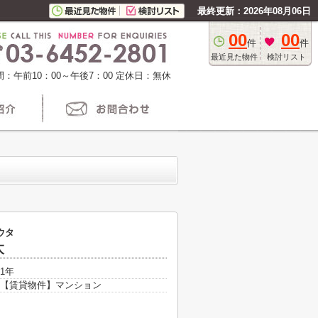
最終更新：2026年08月06日
00
00
件
件
最近見た物件
検討リスト
：午前10：00～午後7：00
定休日：無休
ウタ
太
1年
【賃貸物件】マンション