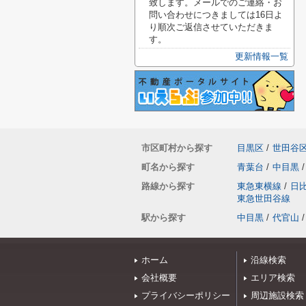
致します。メールでのご連絡・お
問い合わせにつきましては16日よ
り順次ご返信させていただきま
す。
更新情報一覧
市区町村から探す
目黒区
/
世田谷
町名から探す
青葉台
/
中目黒
/
路線から探す
東急東横線
/
日
東急世田谷線
駅から探す
中目黒
/
代官山
/
ホーム
沿線検索
会社概要
エリア検索
プライバシーポリシー
周辺施設検索