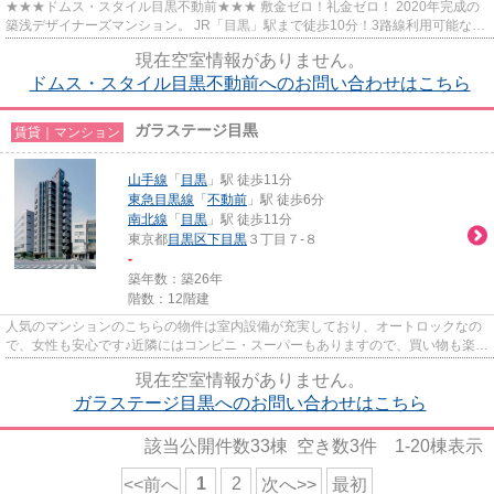
★★★ドムス・スタイル目黒不動前★★★ 敷金ゼロ！礼金ゼロ！ 2020年完成の
築浅デザイナーズマンション。 JR「目黒」駅まで徒歩10分！3路線利用可能な好
立地！ 最寄りの「不動前」駅までは...
現在空室情報がありません。
ドムス・スタイル目黒不動前へのお問い合わせはこちら
ガラステージ目黒
賃貸｜マンション
山手線
「
目黒
」駅 徒歩11分
東急目黒線
「
不動前
」駅 徒歩6分
南北線
「
目黒
」駅 徒歩11分
東京都
目黒区
下目黒
３丁目７-８
-
築年数：築26年
階数：12階建
人気のマンションのこちらの物件は室内設備が充実しており、オートロックなの
で、女性も安心です♪近隣にはコンビニ・スーパーもありますので、買い物も楽ち
んです♪
現在空室情報がありません。
ガラステージ目黒へのお問い合わせはこちら
該当公開件数
33
棟 空き数
3
件
1-20
棟表示
1
2
<<前へ
次へ>>
最初