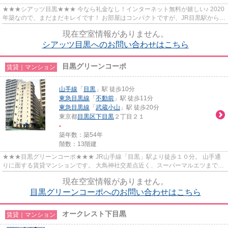
★★★シアッツ目黒★★★ 今なら礼金なし！インターネット無料が嬉しい♪ 2020
年築なので、まだまだキレイです！ お部屋はコンパクトですが、JR目黒駅から徒
歩9分の利便性〇 駐輪場があるの...
現在空室情報がありません。
シアッツ目黒へのお問い合わせはこちら
目黒グリーンコーポ
賃貸｜マンション
山手線
「
目黒
」駅 徒歩10分
東急目黒線
「
不動前
」駅 徒歩11分
東急目黒線
「
武蔵小山
」駅 徒歩20分
東京都
目黒区
下目黒
２丁目２１
-
築年数：築54年
階数：13階建
★★★目黒グリーンコーポ★★★ JR山手線「目黒」駅より徒歩１０分。 山手通
りに面する賃貸マンションです。 大鳥神社交差点近く、スーパーマルエツまで徒
歩１分！
現在空室情報がありません。
目黒グリーンコーポへのお問い合わせはこちら
オークレスト下目黒
賃貸｜マンション