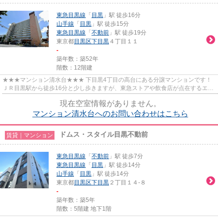
東急目黒線
「
目黒
」駅 徒歩16分
山手線
「
目黒
」駅 徒歩15分
東急目黒線
「
不動前
」駅 徒歩19分
東京都
目黒区
下目黒
４丁目１１
-
築年数：築52年
階数：12階建
★★★マンション清水台★★★ 下目黒4丁目の高台にある分譲マンションです！
ＪＲ目黒駅から徒歩16分と少し歩きますが、東急ストアや飲食店が点在するエリ
アなので、お買い物や飲食には困り...
現在空室情報がありません。
マンション清水台へのお問い合わせはこちら
ドムス・スタイル目黒不動前
賃貸｜マンション
東急目黒線
「
不動前
」駅 徒歩7分
東急目黒線
「
目黒
」駅 徒歩14分
山手線
「
目黒
」駅 徒歩14分
東京都
目黒区
下目黒
２丁目１４-８
-
築年数：築5年
階数：5階建 地下1階