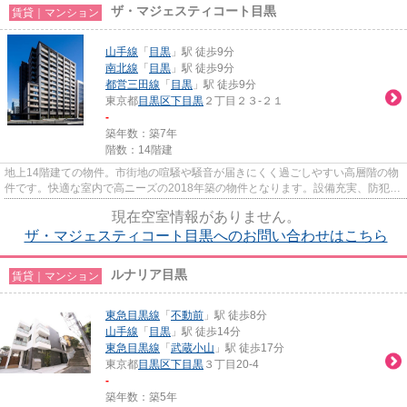
ザ・マジェスティコート目黒
賃貸｜マンション
山手線
「
目黒
」駅 徒歩9分
南北線
「
目黒
」駅 徒歩9分
都営三田線
「
目黒
」駅 徒歩9分
東京都
目黒区
下目黒
２丁目２３-２１
-
築年数：築7年
階数：14階建
地上14階建ての物件。市街地の喧騒や騒音が届きにくく過ごしやすい高層階の物
件です。快適な室内で高ニーズの2018年築の物件となります。設備充実、防犯性
も高い安心のマンション物件...
現在空室情報がありません。
ザ・マジェスティコート目黒へのお問い合わせはこちら
ルナリア目黒
賃貸｜マンション
東急目黒線
「
不動前
」駅 徒歩8分
山手線
「
目黒
」駅 徒歩14分
東急目黒線
「
武蔵小山
」駅 徒歩17分
東京都
目黒区
下目黒
３丁目20-4
-
築年数：築5年