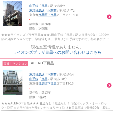
山手線
「
目黒
」駅 徒歩9分
東急目黒線
「
不動前
」駅 徒歩12分
東京都
目黒区
下目黒
２丁目２１-１５
-
築年数：築26年
階数：14階建
★★★ライオンズプラザ目黒★★★ JR山手線「目黒」駅より徒歩9分！ 1999年
築の分譲マションです。 駐輪場あり。 最寄りが山手線ですので、都内各所にアク
セス抜群〇
現在空室情報がありません。
ライオンズプラザ目黒へのお問い合わせはこちら
ALERO下目黒
賃貸｜マンション
東急目黒線
「
不動前
」駅 徒歩6分
山手線
「
目黒
」駅 徒歩10分
東京都
目黒区
下目黒
２丁目13-16
-
築年数：築13年
階数：5階建
★★★ALERO下目黒★★★ 礼金なし！敷金なし！ 宅配ボックス・オートロッ
ク・防犯カメラが揃った安心のセキュリティ◎ ＪＲ目黒駅まで徒歩10分！3路線
利用可能な便利な立地です！