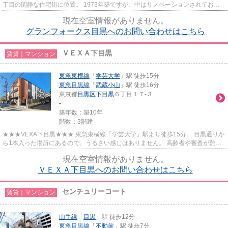
丁目の閑静な住宅街に位置。 1973年築ですが、中はリノベーションされており
ます。
現在空室情報がありません。
グランフォークス目黒へのお問い合わせはこちら
ＶＥＸＡ下目黒
賃貸｜マンション
東急東横線
「
学芸大学
」駅 徒歩15分
東急目黒線
「
武蔵小山
」駅 徒歩16分
東京都
目黒区
下目黒
６丁目１７-３
-
築年数：築10年
階数：3階建
★★★VEXA下目黒★★★ 東急東横線「学芸大学」駅より徒歩15分。 目黒通りか
ら1本入った場所にあるので、うるさい感じはありません。 高齢者や審査が難し
い方も、ご相談下さい。
現在空室情報がありません。
ＶＥＸＡ下目黒へのお問い合わせはこちら
センチュリーコート
賃貸｜マンション
山手線
「
目黒
」駅 徒歩12分
東急目黒線
「
不動前
」駅 徒歩7分