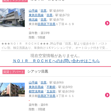
山手線
「
目黒
」駅 徒歩6分
東急目黒線
「
目黒
」駅 徒歩7分
南北線
「
目黒
」駅 徒歩7分
東京都
目黒区
下目黒
１丁目４-１９
-
築年数：築19年
階数：5階建
★★★ＮＯＩＲ ＲＯＣＨＥ★★★ JR山手線「目黒」駅より徒歩６分！ バスト
イレ別、独立洗面あり、単身向け１Kマンションです。 オートロック付きで安心
のセキュリティ。
現在空室情報がありません。
ＮＯＩＲ ＲＯＣＨＥへのお問い合わせはこちら
シアッツ目黒
賃貸｜アパート
山手線
「
目黒
」駅 徒歩9分
東急目黒線
「
不動前
」駅 徒歩9分
都営浅草線
「
五反田
」駅 徒歩19分
東京都
目黒区
下目黒
３丁目４-１１
-
築年数：築6年
階数：3階建