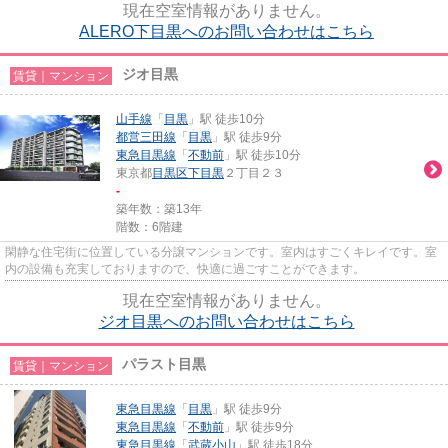
現在空室情報がありません。
ALERO下目黒へのお問い合わせはこちら
ジオ目黒
賃貸｜マンション
山手線
「
目黒
」駅 徒歩10分
都営三田線
「
目黒
」駅 徒歩9分
東急目黒線
「
不動前
」駅 徒歩10分
東京都
目黒区
下目黒
２丁目２３
-
築年数：築13年
階数：6階建
閑静な住宅街に位置している分譲マンションです。室内はすごくキレイです。室
内の設備も充実しておりますので、快適に過ごすことができます。
現在空室情報がありません。
ジオ目黒へのお問い合わせはこちら
パラスト目黒
賃貸｜マンション
東急目黒線
「
目黒
」駅 徒歩9分
東急目黒線
「
不動前
」駅 徒歩9分
東急目黒線
「
武蔵小山
」駅 徒歩18分