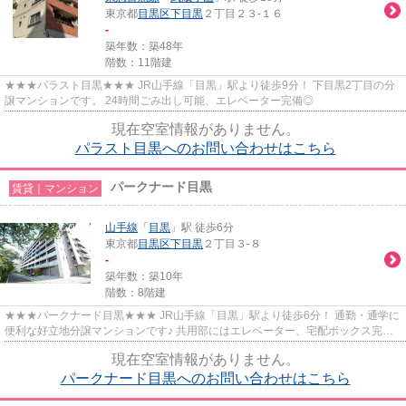
東京都
目黒区
下目黒
２丁目２３-１６
-
築年数：築48年
階数：11階建
★★★パラスト目黒★★★ JR山手線「目黒」駅より徒歩9分！ 下目黒2丁目の分
譲マンションです。 24時間ごみ出し可能、エレベーター完備◎
現在空室情報がありません。
パラスト目黒へのお問い合わせはこちら
パークナード目黒
賃貸｜マンション
山手線
「
目黒
」駅 徒歩6分
東京都
目黒区
下目黒
２丁目３-８
-
築年数：築10年
階数：8階建
★★★パークナード目黒★★★ JR山手線「目黒」駅より徒歩6分！ 通勤・通学に
便利な好立地分譲マンションです♪ 共用部にはエレベーター、宅配ボックス完備
◎ オートロック、モニター付きイン...
現在空室情報がありません。
パークナード目黒へのお問い合わせはこちら