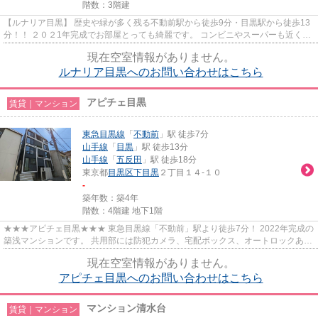
階数：3階建
【ルナリア目黒】 歴史や緑が多く残る不動前駅から徒歩9分・目黒駅から徒歩13
分！！ ２０２1年完成でお部屋とっても綺麗です。 コンビニやスーパーも近くに
ございますので生活環境が整...
現在空室情報がありません。
ルナリア目黒へのお問い合わせはこちら
アピチェ目黒
賃貸｜マンション
東急目黒線
「
不動前
」駅 徒歩7分
山手線
「
目黒
」駅 徒歩13分
山手線
「
五反田
」駅 徒歩18分
東京都
目黒区
下目黒
２丁目１４-１０
-
築年数：築4年
階数：4階建 地下1階
★★★アピチェ目黒★★★ 東急目黒線「不動前」駅より徒歩7分！ 2022年完成の
築浅マンションです。 共用部には防犯カメラ、宅配ボックス、オートロックあ
り。 インターネット無料で使えます♪
現在空室情報がありません。
アピチェ目黒へのお問い合わせはこちら
マンション清水台
賃貸｜マンション