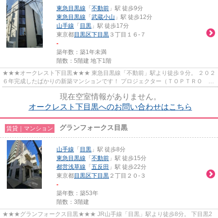
東急目黒線
「
不動前
」駅 徒歩9分
東急目黒線
「
武蔵小山
」駅 徒歩12分
山手線
「
目黒
」駅 徒歩17分
東京都
目黒区
下目黒
３丁目１６-７
-
築年数：築1年未満
階数：5階建 地下1階
★★★オークレスト下目黒★★★ 東急目黒線「不動前」駅より徒歩９分。 ２０２
６年完成したばかりの新築マンションです！ プロジェクター（ＴＯＰＴＲＯ Ｘ
６）・ロールスクリーン付！ ペ...
現在空室情報がありません。
オークレスト下目黒へのお問い合わせはこちら
グランフォークス目黒
賃貸｜マンション
山手線
「
目黒
」駅 徒歩8分
東急目黒線
「
不動前
」駅 徒歩15分
都営浅草線
「
五反田
」駅 徒歩22分
東京都
目黒区
下目黒
２丁目２０-３
-
築年数：築53年
階数：3階建
★★★グランフォークス目黒★★★ JR山手線「目黒」駅より徒歩8分。 下目黒2