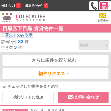
0
0
検討リスト
最近見た物件
お問合せ
目黒区下目黒 賃貸物件一覧
募集中のみ表示
33
該当物件
棟
3
空き数
件
さらに条件を絞り込む
物件リクエスト
チェックした物件をまとめて
検討リストに追加
お問い合わせ
ＮＯＩＲ ＲＯＣＨＥ
賃貸｜マンション