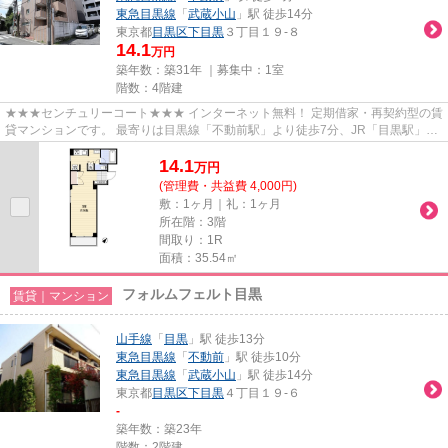
東急目黒線
「
武蔵小山
」駅 徒歩14分
東京都
目黒区
下目黒
３丁目１９-８
14.1
万円
築年数：築31年 ｜募集中：
1室
階数：4階建
★★★センチュリーコート★★★ インターネット無料！ 定期借家・再契約型の賃
貸マンションです。 最寄りは目黒線「不動前駅」より徒歩7分、JR「目黒駅」も
徒歩12分で利用可能！ 広々11.3帖...
14.1
万
円
(管理費・共益費 4,000円)
敷：1ヶ月｜礼：1ヶ月
所在階：3階
間取り：1R
面積：35.54㎡
フォルムフェルト目黒
賃貸｜マンション
山手線
「
目黒
」駅 徒歩13分
東急目黒線
「
不動前
」駅 徒歩10分
東急目黒線
「
武蔵小山
」駅 徒歩14分
東京都
目黒区
下目黒
４丁目１９-６
-
築年数：築23年
階数：2階建