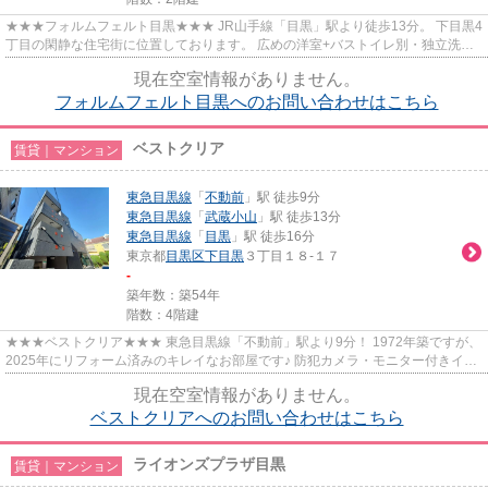
★★★フォルムフェルト目黒★★★ JR山手線「目黒」駅より徒歩13分。 下目黒4
丁目の閑静な住宅街に位置しております。 広めの洋室+バストイレ別・独立洗面
所・脱衣スペース有。 南向きの陽...
現在空室情報がありません。
フォルムフェルト目黒へのお問い合わせはこちら
ベストクリア
賃貸｜マンション
東急目黒線
「
不動前
」駅 徒歩9分
東急目黒線
「
武蔵小山
」駅 徒歩13分
東急目黒線
「
目黒
」駅 徒歩16分
東京都
目黒区
下目黒
３丁目１８-１７
-
築年数：築54年
階数：4階建
★★★ベストクリア★★★ 東急目黒線「不動前」駅より9分！ 1972年築ですが、
2025年にリフォーム済みのキレイなお部屋です♪ 防犯カメラ・モニター付きイン
ターホンでセキュリティ安心◎ お二...
現在空室情報がありません。
ベストクリアへのお問い合わせはこちら
ライオンズプラザ目黒
賃貸｜マンション