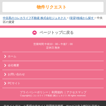
物件リクエスト
中目黒のコレカライフ不動産 株式会社ジュネクス
>
(賃貸)地域から探す
>
中央
区の賃貸
ページトップに戻る
営業時間:午前10：00～午後7：00
定休日:無休
ホーム
会社概要
お問い合わせ
PCサイト
プライバシーポリシー
利用規約
｜アクセスマップ
｜
Copyright(c) コレカライフ不動産 (株)ジュネクス All rights reserved.