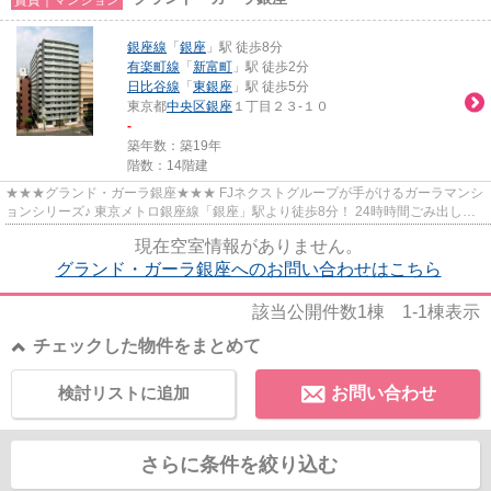
銀座線
「
銀座
」駅 徒歩8分
有楽町線
「
新富町
」駅 徒歩2分
日比谷線
「
東銀座
」駅 徒歩5分
東京都
中央区
銀座
１丁目２３-１０
-
築年数：築19年
階数：14階建
★★★グランド・ガーラ銀座★★★ FJネクストグループが手がけるガーラマンシ
ョンシリーズ♪ 東京メトロ銀座線「銀座」駅より徒歩8分！ 24時時間ごみ出し可
能、グリル付きシステムキッチンな...
現在空室情報がありません。
グランド・ガーラ銀座へのお問い合わせはこちら
該当公開件数
1
棟
1-1
棟表示
チェックした物件をまとめて
検討リストに追加
お問い合わせ
さらに条件を絞り込む