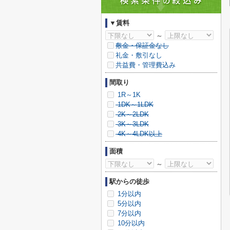
▼賃料
～
敷金・保証金なし
礼金・敷引なし
共益費・管理費込み
間取り
1R～1K
1DK～1LDK
2K～2LDK
3K～3LDK
4K～4LDK以上
面積
～
駅からの徒歩
1分以内
5分以内
7分以内
10分以内