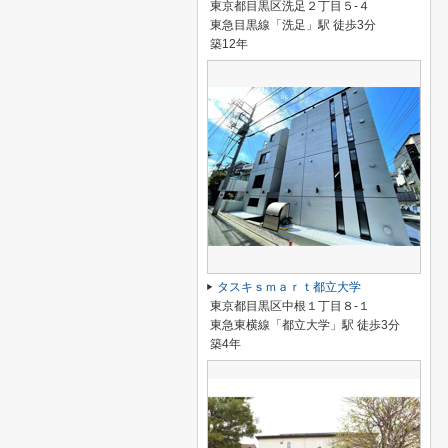
東京都目黒区洗足２丁目５-４
東急目黒線「洗足」駅 徒歩3分
築12年
タスキｓｍａｒｔ都立大学
東京都目黒区中根１丁目８-１
東急東横線「都立大学」駅 徒歩3分
築4年