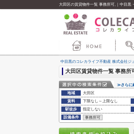
大田区の賃貸物件一覧 事務所可,｜中目黒
中目黒のコレカライフ不動産 株式会社ジ
大田区賃貸物件一覧 事務所可
≫さらに
地域
大田区
賃料
下限なし～上限なし
駅徒歩
指定しない
設備条件
事務所可