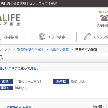
・恵比寿の賃貸情報｜コレカライフ不動産
営業時間
ュネクス
>
(賃貸)地域から探す
>
大田区の賃貸
>
事務所可の賃貸
,
細かいエリアに絞って見る。
面積
下限なし～上限なし
築年数
指定しない
間取り
指定なし
並び順：
空室物件のみ表示