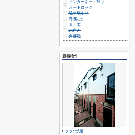
インターネット対応
オートロック
駐車場あり
2階以上
最上階
南向き
角部屋
新着物件
クラソ洗足