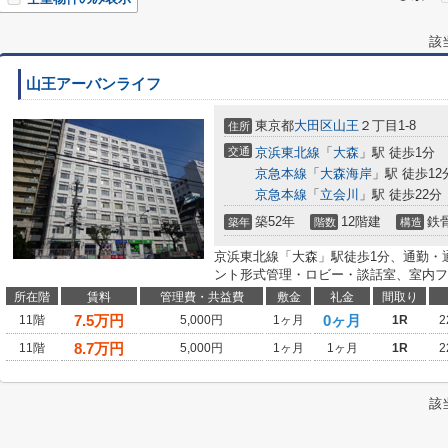
該
山王アーバンライフ
東京都
大田区
山王
２丁目1-8
住所
交通
京浜東北線
「
大森
」駅 徒歩1分
京急本線
「
大森海岸
」駅 徒歩12
京急本線
「
立会川
」駅 徒歩22分
築52年
12階建
鉄
築年
階数
構造
京浜東北線「大森」駅徒歩1分、通勤・
ント形式管理・ロビー・談話室、室内フ
所在階
賃料
管理費・共益費
敷金
礼金
間取り
7.5
万円
0ヶ月
11階
5,000円
1ヶ月
1R
2
8.7
万円
11階
5,000円
1ヶ月
1ヶ月
1R
2
該