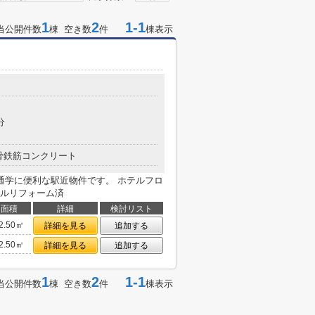
1
2
1-1
当公開件数
棟 空き数
件
棟表示
分
骨鉄筋コンクリート
通学に便利な駅近物件です。 ホテルフロ
ルリフォーム済
面積
詳細
検討リスト
2.50㎡
詳細を見る
追加する
2.50㎡
詳細を見る
追加する
1
2
1-1
当公開件数
棟 空き数
件
棟表示