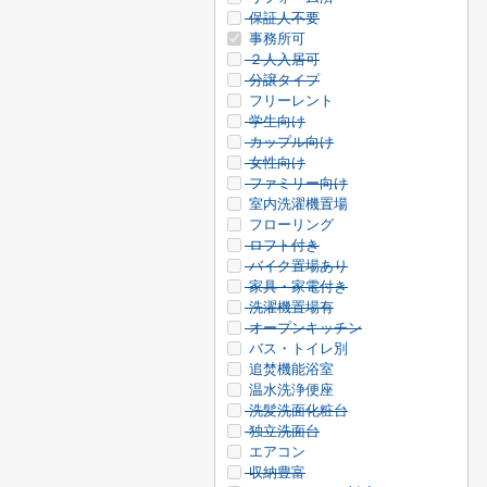
保証人不要
事務所可
２人入居可
分譲タイプ
フリーレント
学生向け
カップル向け
女性向け
ファミリー向け
室内洗濯機置場
フローリング
ロフト付き
バイク置場あり
家具・家電付き
洗濯機置場有
オープンキッチン
バス・トイレ別
追焚機能浴室
温水洗浄便座
洗髪洗面化粧台
独立洗面台
エアコン
収納豊富