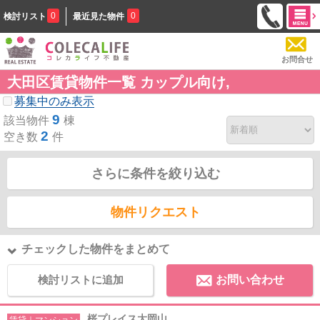
0
0
検討リスト
最近見た物件
お問合せ
大田区賃貸物件一覧 カップル向け,
募集中のみ表示
9
該当物件
棟
2
空き数
件
さらに条件を絞り込む
物件リクエスト
チェックした物件をまとめて
検討リストに追加
お問い合わせ
桜プレイス大岡山
賃貸｜マンション