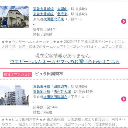
東急大井町線
「
大岡山
」駅 徒歩8分
東急大井町線
「
北千束
」駅 徒歩6分
東京都
大田区
北千束
３丁目２-５
-
築年数：築4年
階数：2階建
★★★ウエザーヘルムオーカヤマ★★★ 2022年7月完成の築浅アパート♪ お二人
入居可能。兄弟・姉妹でのルームシェアもご相談いただけます。 エアコン各部屋
完備◎ オートロック付きです！
現在空室情報がありません。
ウエザーヘルムオーカヤマへのお問い合わせはこちら
ビュラ田園調布
賃貸｜マンション
東急東横線
「
田園調布
」駅 徒歩8分
東急池上線
「
雪が谷大塚
」駅 徒歩15分
東京都
大田区
田園調布
２丁目３６-２
-
築年数：築54年
階数：7階建
★★★ビュラ田園調布★★★ 東急東横線「田園調布」駅より徒歩8分！ 南向きバ
ルコニー、陽当たり良好なお部屋です。 分譲マンションで、管理体制良好。