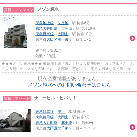
メゾン輝水
賃貸｜マンション
東急池上線
「
洗足池
」駅 徒歩6分
東急大井町線
「
大岡山
」駅 徒歩10分
東急目黒線
「
大岡山
」駅 徒歩10分
東京都
大田区
南千束
３丁目３１-１
-
築年数：築31年
階数：3階建
★★★メゾン輝水★★★ 東急池上線「洗足」駅より徒歩6分！ カップルさん、お
二人入居にオススメな2DKです。 各部屋に窓があり、明るく風通し良く過ごせま
す♪ 宅配ボックスあり◎
現在空室情報がありません。
メゾン輝水へのお問い合わせはこちら
サニーヒル・ヒバリⅠ
賃貸｜アパート
東急目黒線
「
洗足
」駅 徒歩5分
東急目黒線
「
大岡山
」駅 徒歩7分
東急大井町線
「
北千束
」駅 徒歩5分
東京都
大田区
北千束
２丁目４３-１８
-