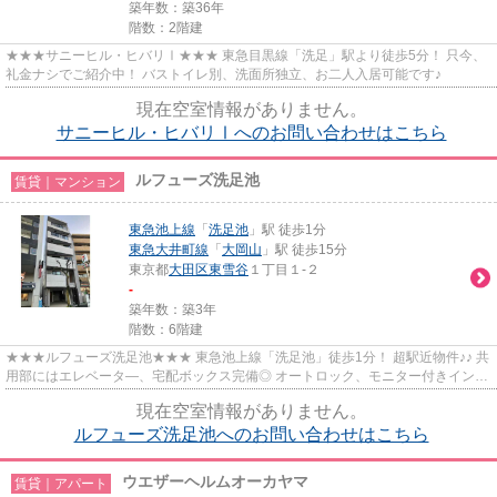
築年数：築36年
階数：2階建
★★★サニーヒル・ヒバリⅠ★★★ 東急目黒線「洗足」駅より徒歩5分！ 只今、
礼金ナシでご紹介中！ バストイレ別、洗面所独立、お二人入居可能です♪
現在空室情報がありません。
サニーヒル・ヒバリⅠへのお問い合わせはこちら
ルフューズ洗足池
賃貸｜マンション
東急池上線
「
洗足池
」駅 徒歩1分
東急大井町線
「
大岡山
」駅 徒歩15分
東京都
大田区
東雪谷
１丁目１-２
-
築年数：築3年
階数：6階建
★★★ルフューズ洗足池★★★ 東急池上線「洗足池」徒歩1分！ 超駅近物件♪♪ 共
用部にはエレベータ―、宅配ボックス完備◎ オートロック、モニター付きインタ
ーホン、防犯カメラがありセキュリ...
現在空室情報がありません。
ルフューズ洗足池へのお問い合わせはこちら
ウエザーヘルムオーカヤマ
賃貸｜アパート