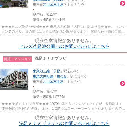
東京都
大田区
南千束
２丁目１１-９
-
築年数：築27年
階数：4階建 地下1階
★★★ヒルズ洗足池公園★★★ 東急大井町線「大岡山」駅より徒歩８分。 マンシ
ョン名の通り、目の前には大きな洗足池公園があります！ 閑静な住宅街に位置。
お二人入居にぴったりな間取り...
現在空室情報がありません。
ヒルズ洗足池公園へのお問い合わせはこちら
洗足ミナミプラザ
賃貸｜マンション
東急池上線
「
長原
」駅 徒歩4分
東急大井町線
「
旗の台
」駅 徒歩8分
東京都
大田区
南千束
１丁目３-１
-
築年数：築47年
階数：8階建 地下2階
★★★洗足ミナミプラザ★★★ 1979年築と古いマンションですが、長原駅まで
徒歩4分と利便性が抜群。 また、1-2階にはスーパーマーケットがありますのでお
買い物も便利です！ オートロック、...
現在空室情報がありません。
洗足ミナミプラザへのお問い合わせはこちら