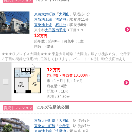
東急大井町線
「
大岡山
」駅 徒歩8分
東急池上線
「
洗足池
」駅 徒歩11分
東急池上線
「
石川台
」駅 徒歩9分
東京都
大田区
南千束
３丁目１８
12
万円
築年数：築40年 ｜募集中：
1室
階数：4階建
★★★桜プレイス大岡山★★★ 東急大井町線「大岡山」駅より徒歩８分。 北千束
３丁目の閑静な住宅街に位置しております。 バス・トイレ別、独立洗面台あり。
単身にもお二人入居にもおすす...
12
万
円
(管理費・共益費 10,000円)
敷：1ヶ月｜礼：1ヶ月
所在階：4階
間取り：1DK
面積：34.80㎡
ヒルズ洗足池公園
賃貸｜マンション
東急大井町線
「
大岡山
」駅 徒歩8分
東急大井町線
「
北千束
」駅 徒歩7分
東急池上線
「
洗足池
」駅 徒歩10分