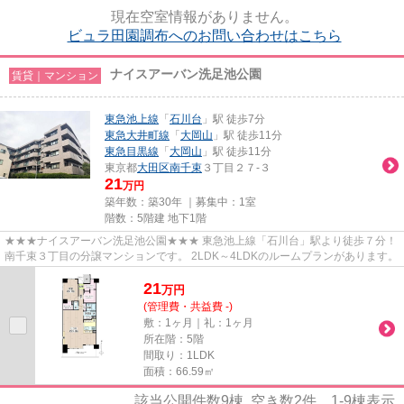
現在空室情報がありません。
ビュラ田園調布へのお問い合わせはこちら
ナイスアーバン洗足池公園
賃貸｜マンション
東急池上線
「
石川台
」駅 徒歩7分
東急大井町線
「
大岡山
」駅 徒歩11分
東急目黒線
「
大岡山
」駅 徒歩11分
東京都
大田区
南千束
３丁目２７-３
21
万円
築年数：築30年 ｜募集中：
1室
階数：5階建 地下1階
★★★ナイスアーバン洗足池公園★★★ 東急池上線「石川台」駅より徒歩７分！
南千束３丁目の分譲マンションです。 2LDK～4LDKのルームプランがあります。
21
万
円
(管理費・共益費 -)
敷：1ヶ月｜礼：1ヶ月
所在階：5階
間取り：1LDK
面積：66.59㎡
該当公開件数
9
棟 空き数
2
件
1-9
棟表示