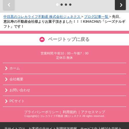
中目黒のコレカライフ不動産 株式会社ジュネクス
>
ブログ記事一覧
>
先日、
恵比寿の不動産会社様よりお菓子頂きました！！！KIHACHIの「シーズナルギ
フト」です！
ページトップに戻る
営業時間:午前10：00～午後7：00
定休日:無休
ホーム
会社概要
お問い合わせ
PCサイト
プライバシーポリシー
利用規約
｜アクセスマップ
｜
Copyright(c) コレカライフ不動産 (株)ジュネクス All rights reserved.
当サイトでは、お客様の当サイト利用状況把握、サービス向上検討を目的と