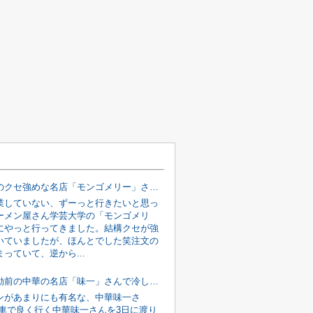
学芸大学のクセ強めな名店「モンゴメリー」さんの「ラーメン」を食べてきました♪
業していない、ずーっと行きたいと思っ
ーメン屋さん学芸大学の「モンゴメリ
にやっと行ってきました。結構クセが強
いていましたが、ほんとでした笑注文の
っていて、逆から...
目黒・不動前の中華の名店「味一」さんで冷し中華を食べてみた！③
ンがあまりにも有名な、中華味一さ
転車で良く行く中華味一さんを3日に渡り