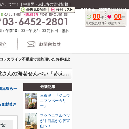
焼き」です！｜中目黒・恵比寿の賃貸情報｜
最終更新：2026年08月06日
00
00
件
件
最近見た物件
検討リスト
：午前10：00～午後7：00
定休日：無休
コレカライフ不動産で契約頂いたお客様よ
先日、コレカライフ不動産で契約頂いたお客様より海老せんべい頂きました！桂新堂さんの海老せんべい「赤えび炙り焼き」です！
最新記事
俺流塩らー
三茶発！「ジュウ
ニブンベーカリ
ろま製菓さ
ー」
フツウニフルウツ
が中目黒から代官
老せ
山へ！