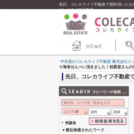
先日、コレカライフ不動産で契約頂いたお
コレカライフ不動産
中目黒のコレカライフ不動産 株式会社ジ
り海老せんべい頂きました！桂新堂さんの
エリア| 駅
賃料
面積
-
件該当
▼最近検索されたワード