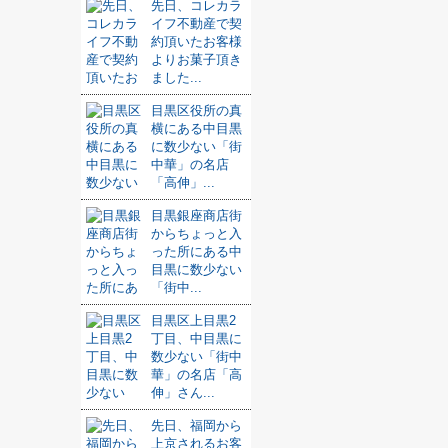
先日、コレカラ
イフ不動産で契
約頂いたお客様
よりお菓子頂き
ました...
目黒区役所の真
横にある中目黒
に数少ない「街
中華」の名店
「高伸」...
目黒銀座商店街
からちょっと入
った所にある中
目黒に数少ない
「街中...
目黒区上目黒2
丁目、中目黒に
数少ない「街中
華」の名店「高
伸」さん...
先日、福岡から
上京されるお客