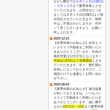
ながら弊社では
８月１１日(火曜日)
～８月１５日
まで夏季休業とさせ
ていただきます。お問合せにつき
ましては８月１６日(日曜日)より順
次対応させていただきます。期間
中はご不便おかけしますが、何卒
ご了承くださいますよう、お願い
申し上げます。
2025-12-21
【冬季休業のお知らせ】本年もコ
レカライフ不動産をご利用いただ
きありがとうございます。年内の
最終営業は12月27日となります！
年始は1月5日より営業開始
とさせ
ていただきます。年々、繁忙期が
前倒しになっておりますので、ご
相談だけでも遠慮なくお問い合わ
せ下さい。
2025-08-03
【夏季休業のお知らせ】連日猛暑
が続いておりますね。いつもコレ
カライフ不動産をご利用いただき
ありがとうございます。誠に勝手
ながら
8月12日～15日
まで夏季休業