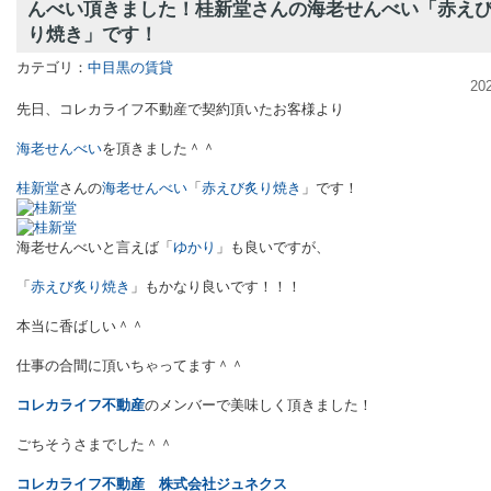
んべい頂きました！桂新堂さんの海老せんべい「赤え
り焼き」です！
カテゴリ：
中目黒の賃貸
20
先日、コレカライフ不動産で契約頂いたお客様より
海老せんべい
を頂きました＾＾
桂新堂
さんの
海老せんべい
「
赤えび炙り焼き
」です！
海老せんべいと言えば「
ゆかり
」も良いですが、
「
赤えび炙り焼き
」もかなり良いです！！！
本当に香ばしい＾＾
仕事の合間に頂いちゃってます＾＾
コレカライフ不動産
のメンバーで美味しく頂きました！
ごちそうさまでした＾＾
コレカライフ不動産
株式会社ジュネクス