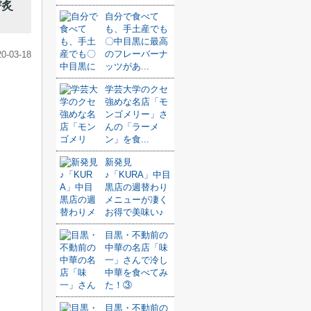
び炙
自分で食べて
も、手土産でも
〇中目黒に最高
のフレーバーナ
20-03-18
ッツがあ...
学芸大学のクセ
強めな名店「モ
ンゴメリー」さ
んの「ラーメ
ン」を食...
新発見
♪「KURA」中目
黒店の週替わり
メニューが凄く
お得で美味い♪
目黒・不動前の
中華の名店「味
一」さんで冷し
中華を食べてみ
た！③
目黒・不動前の