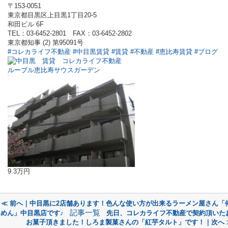
〒153-0051
東京都目黒区上目黒1丁目20-5
和田ビル 6F
TEL：03-6452-2801 FAX：03-6452-2802
東京都知事 (2) 第95091号
#コレカライフ不動産
#中目黒賃貸
#賃貸
#不動産
#恵比寿賃貸
#ブログ
ルーブル恵比寿サウスガーデン
9.3万円
≪ 前へ｜中目黒に2店舗あります！色んな使い方が出来るラーメン屋さん「
記事一覧
めん」中目黒店です♪
先日、コレカライフ不動産で契約頂いた
お菓子頂きました！しろま製菓さんの「紅芋タルト」です！｜次へ 