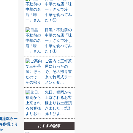
中華の名店「味
一」さんで冷し
中華を食べてみ
た！②
目黒・不動前の
中華の名店「味
一」さんで冷し
中華を食べてみ
た！①
ご案内で三軒茶
屋に行ったの
で、その帰り東
京で竹岡式ラー
メンが食...
先日、福岡から
上京されるお客
様よりお土産頂
きました！第3
弾！ひよ...
俺流塩らー
お客様より
おすすめ記事
≫