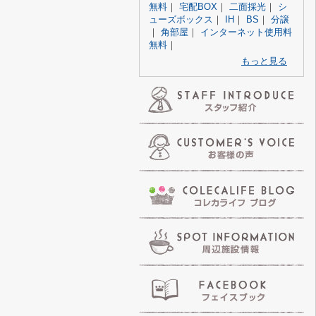
無料
｜
宅配BOX
｜
二面採光
｜
シ
ューズボックス
｜
IH
｜
BS
｜
分譲
｜
角部屋
｜
インターネット使用料
無料
｜
もっと見る