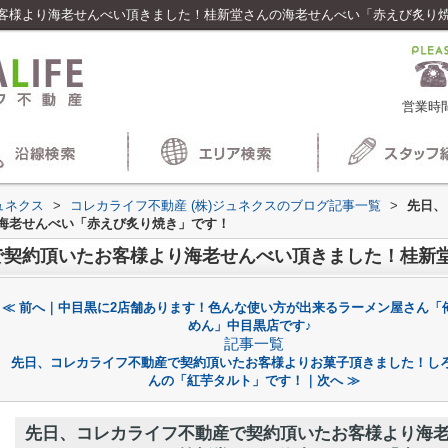
客様より海老せんべい頂きました！桂新堂さんの海老せんべい「赤えび炙り
営業時間
ュネクス
>
コレカライフ不動産 (株)ジュネクスのブログ記事一覧
>
先日、
海老せんべい「赤えび炙り焼き」です！
≪ 前へ｜中目黒に2店舗あります！色んな使い方が出来るラーメン屋さん「
めん」中目黒店です♪
記事一覧
先日、コレカライフ不動産で契約頂いたお客様よりお菓子頂きました！し
んの「紅芋タルト」です！｜次へ ≫
先日、コレカライフ不動産で契約頂いたお客様より海