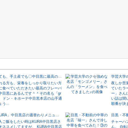
自分で食べても、手土産でも〇中目黒に最高のフレーバーナッツがあります♪
れる方も、栄養をしっかり取りたい方
夜しか営
に食べていただきたい最高のフレーバ
ていたラ
中目黒にあるんです＾＾その名も「gr
ー」さん
ts」。ドン・キホーテ中目黒本店の山手通
い話は聞
う...
順番が決ま
新発見♪「KURA」中目黒店の週替わりメニューが凄くお得で美味い♪
人ご飯をしたい時はKURA中目黒店さ
チャーハ
オススメしてますが、 KURA中目黒店
ん。 自