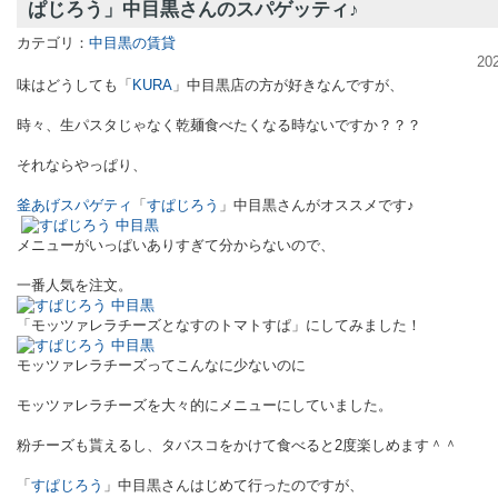
ぱじろう」中目黒さんのスパゲッティ♪
カテゴリ：
中目黒の賃貸
20
味はどうしても「
KURA
」中目黒店の方が好きなんですが、
時々、生パスタじゃなく乾麺食べたくなる時ないですか？？？
それならやっぱり、
釜あげスパゲティ
「
すぱじろう
」中目黒さんがオススメです♪
メニューがいっぱいありすぎて分からないので、
一番人気を注文。
「モッツァレラチーズとなすのトマトすぱ」にしてみました！
モッツァレラチーズってこんなに少ないのに
モッツァレラチーズを大々的にメニューにしていました。
粉チーズも貰えるし、タバスコをかけて食べると2度楽しめます＾＾
「
すぱじろう
」中目黒さんはじめて行ったのですが、