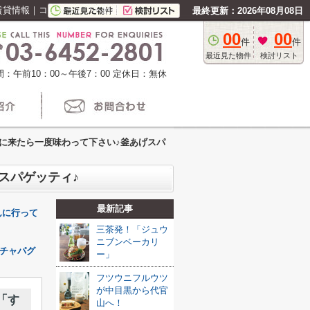
賃貸情報｜コレカライフ不動産
最終更新：2026年08月08日
00
00
件
件
最近見た物件
検討リスト
：午前10：00～午後7：00
定休日：無休
に来たら一度味わって下さい♪釜あげスパ
スパゲッティ♪
最新記事
んに行って
三茶発！「ジュウ
ニブンベーカリ
チャパグ
ー」
フツウニフルウツ
が中目黒から代官
「す
山へ！