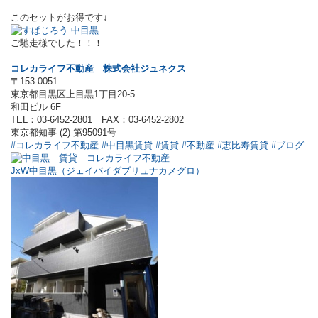
このセットがお得です↓
ご馳走様でした！！！
コレカライフ不動産
株式会社ジュネクス
〒153-0051
東京都目黒区上目黒1丁目20-5
和田ビル 6F
TEL：03-6452-2801 FAX：03-6452-2802
東京都知事 (2) 第95091号
#コレカライフ不動産
#中目黒賃貸
#賃貸
#不動産
#恵比寿賃貸
#ブログ
JxW中目黒
（
ジェイバイダブリュナカメグロ
）