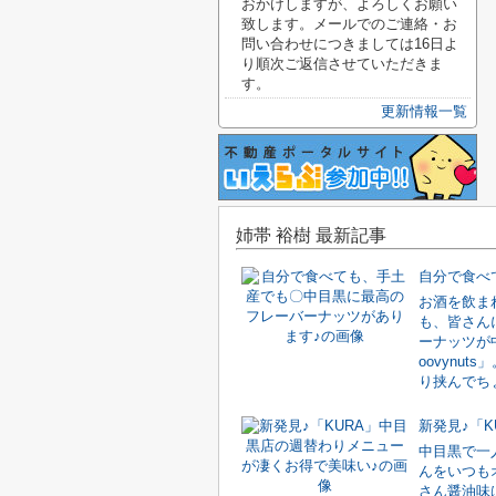
おかけしますが、よろしくお願い
致します。メールでのご連絡・お
問い合わせにつきましては16日よ
り順次ご返信させていただきま
す。
更新情報一覧
姉帯 裕樹 最新記事
お酒を飲ま
も、皆さん
ーナッツが
oovynu
り挟んでちょ
中目黒で一
んをいつも
さん醤油味