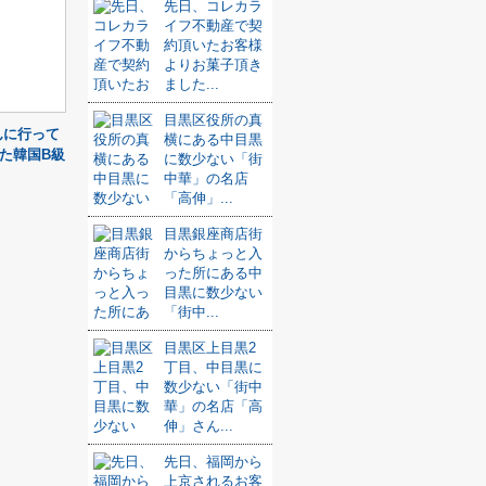
先日、コレカラ
イフ不動産で契
約頂いたお客様
よりお菓子頂き
ました...
目黒区役所の真
んに行って
横にある中目黒
た韓国B級
に数少ない「街
中華」の名店
「高伸」...
目黒銀座商店街
からちょっと入
った所にある中
目黒に数少ない
「街中...
目黒区上目黒2
丁目、中目黒に
数少ない「街中
華」の名店「高
伸」さん...
先日、福岡から
上京されるお客