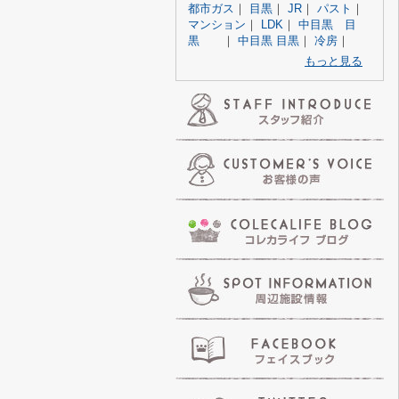
都市ガス
｜
目黒
｜
JR
｜
パスト
｜
マンション
｜
LDK
｜
中目黒 目
黒
｜
中目黒 目黒
｜
冷房
｜
もっと見る