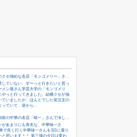
学芸大学のクセ強めな名店「モンゴメリー」さんの「ラーメン」を食べてきました♪
業していない、ずーっと行きたいと思っ
ーメン屋さん学芸大学の「モンゴメリ
にやっと行ってきました。結構クセが強
いていましたが、ほんとでした笑注文の
っていて、逆から...
目黒・不動前の中華の名店「味一」さんで冷し中華を食べてみた！③
ンがあまりにも有名な、中華味一さ
転車で良く行く中華味一さんを3日に渡り
いと思います＾＾ 第三弾の今日は変わ