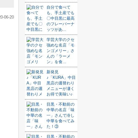
自分で食べて
も、手土産でも
20-06-20
〇中目黒に最高
のフレーバーナ
ッツがあ...
学芸大学のクセ
強めな名店「モ
ンゴメリー」さ
んの「ラーメ
ン」を食...
新発見
♪「KURA」中目
黒店の週替わり
メニューが凄く
お得で美味い♪
目黒・不動前の
中華の名店「味
一」さんで冷し
中華を食べてみ
た！③
目黒・不動前の