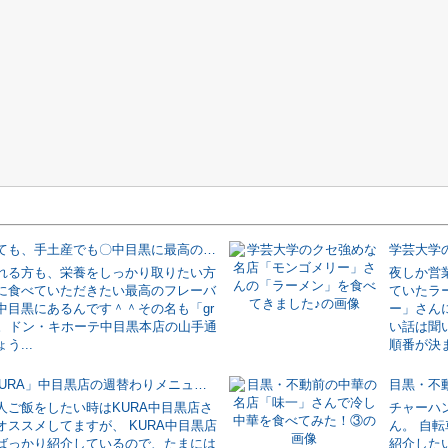
自分で食べても、手土産でも〇中目黒に最高のフレーバーナッツがあります♪
れる方も、栄養をしっかり取りたい方
夜しか営
に食べていただきたい最高のフレーバ
ていたラ
中目黒にあるんです＾＾その名も「gr
ー」さん
ts」。ドン・キホーテ中目黒本店の山手通
い話は聞
う...
順番が決ま
新発見♪「KURA」中目黒店の週替わりメニューが凄くお得で美味い♪
人ご飯をしたい時はKURA中目黒店さ
チャーハ
オススメしてますが、 KURA中目黒店
ん。 自
ばっかり紹介しているので、たまには
紹介した