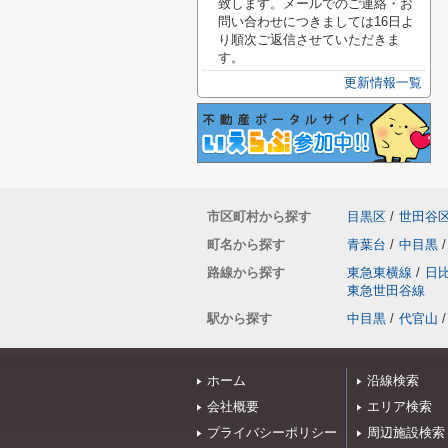
致します。メールでのご連絡・お
問い合わせにつきましては16日よ
り順次ご返信させていただきま
す。
更新情報一覧
市区町村から探す
目黒区
/
世田谷
町名から探す
青葉台
/
中目黒
/
路線から探す
東急東横線
/
日
東急世田谷線
駅から探す
中目黒
/
代官山
/
ホーム
沿線検索
会社概要
エリア検索
プライバシーポリシー
周辺施設検索