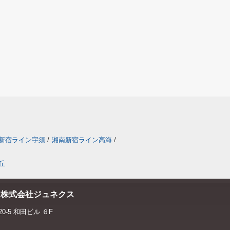
新宿ライン宇須
/
湘南新宿ライン高海
/
丘
 株式会社ジュネクス
-5 和田ビル ６F