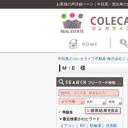
お客様の声詳細ページ｜中目黒・恵比寿の
中目黒のコレカライフ不動産 株式会社ジ
M・E 様
エリア| 駅
賃料
面積
-
件該当
▼最近検索されたワード
エアコン
｜
BS
｜
駐輪場
｜
目黒駅