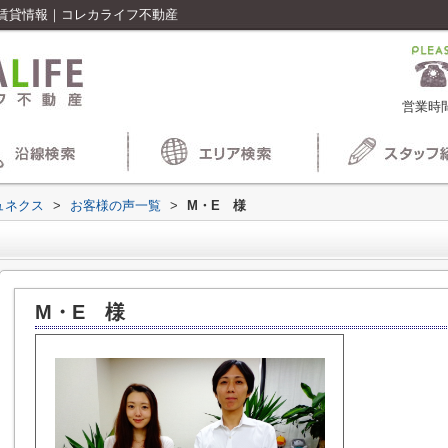
賃貸情報｜コレカライフ不動産
営業時間
ュネクス
>
お客様の声一覧
>
M・E 様
M・E 様