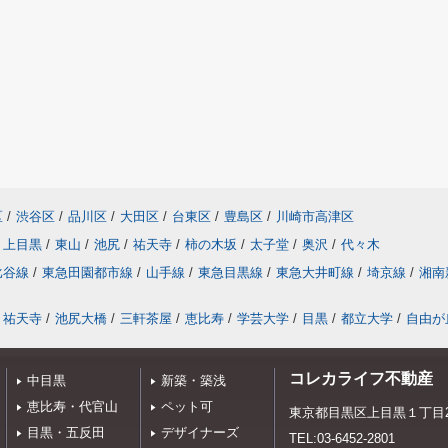
区
/
渋谷区
/
品川区
/
大田区
/
台東区
/
豊島区
/
川崎市高津区
上目黒
/
東山
/
池尻
/
祐天寺
/
柿の木坂
/
太子堂
/
奥沢
/
代々木
比谷線
/
東急田園都市線
/
山手線
/
東急目黒線
/
東急大井町線
/
埼京線
/
湘南
祐天寺
/
池尻大橋
/
三軒茶屋
/
恵比寿
/
学芸大学
/
目黒
/
都立大学
/
自由が
コレカライフ不動産
中目黒
新築・築浅
恵比寿・代官山
ペット可
東京都目黒区上目黒１丁目20
目黒・五反田
デザイナーズ
TEL:03-6452-2801