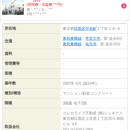
万円
(管理費・共益費 ***円)
敷：***｜礼：***
2階 / *** / ***
所在地
東京都
目黒区
中央町
１丁目１８-９
東急東横線
「
学芸大学
」駅 徒歩6分
交通
東急東横線
「
祐天寺
」駅 徒歩16分
賃料
-
管理費等
-
面積
-
築年数
2007年 6月 (築19年)
種別/構造
マンション/鉄筋コンクリート
階建
3階建 地下2階
コレカライフ不動産 (株)ジュネクス
東京都目黒区上目黒１丁目20-5 和田
ビル ６F
取扱会社
TEL:03-6452-2801