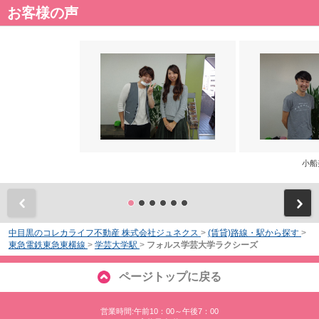
お客様の声
小船
前
中目黒のコレカライフ不動産 株式会社ジュネクス
>
(賃貸)路線・駅から探す
>
東急電鉄東急東横線
>
学芸大学駅
>
フォルス学芸大学ラクシーズ
ページトップに戻る
営業時間:午前10：00～午後7：00