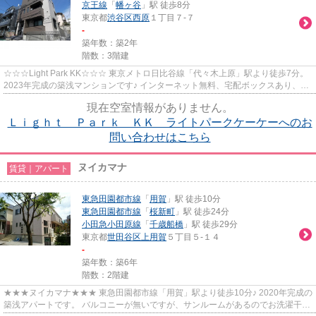
京王線
「
幡ヶ谷
」駅 徒歩8分
東京都
渋谷区
西原
１丁目７-７
-
築年数：築2年
階数：3階建
☆☆☆Light Park KK☆☆☆ 東京メトロ日比谷線「代々木上原」駅より徒歩7分。
2023年完成の築浅マンションです♪ インターネット無料、宅配ボックスあり、オ
ートロック付き◎
現在空室情報がありません。
Ｌｉｇｈｔ Ｐａｒｋ ＫＫ ライトパークケーケーへのお
問い合わせはこちら
ヌイカマナ
賃貸｜アパート
東急田園都市線
「
用賀
」駅 徒歩10分
東急田園都市線
「
桜新町
」駅 徒歩24分
小田急小田原線
「
千歳船橋
」駅 徒歩29分
東京都
世田谷区
上用賀
５丁目５-１４
-
築年数：築6年
階数：2階建
★★★ヌイカマナ★★★ 東急田園都市線「用賀」駅より徒歩10分♪ 2020年完成の
築浅アパートです。 バルコニーが無いですが、サンルームがあるのでお洗濯干し