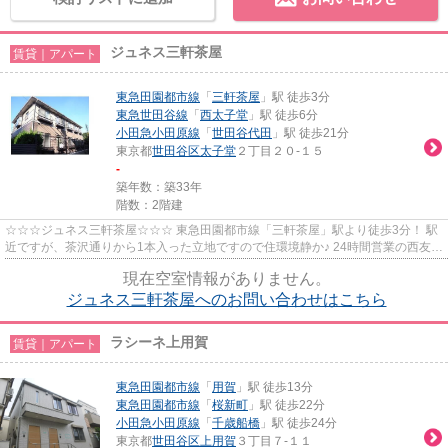
ジュネス三軒茶屋
賃貸｜アパート
東急田園都市線
「
三軒茶屋
」駅 徒歩3分
東急世田谷線
「
西太子堂
」駅 徒歩6分
小田急小田原線
「
世田谷代田
」駅 徒歩21分
東京都
世田谷区
太子堂
２丁目２０-１５
-
築年数：築33年
階数：2階建
☆☆☆ジュネス三軒茶屋☆☆☆ 東急田園都市線「三軒茶屋」駅より徒歩3分！ 駅
近ですが、茶沢通りから1本入った立地ですので住環境静か♪ 24時間営業の西友や
業務用スーパー、美容サロン、飲...
現在空室情報がありません。
ジュネス三軒茶屋へのお問い合わせはこちら
ラシーネ上用賀
賃貸｜アパート
東急田園都市線
「
用賀
」駅 徒歩13分
東急田園都市線
「
桜新町
」駅 徒歩22分
小田急小田原線
「
千歳船橋
」駅 徒歩24分
東京都
世田谷区
上用賀
３丁目７-１１