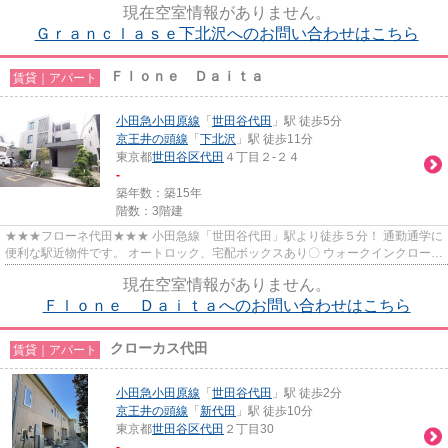
現在空室情報がありません。
Ｇｒａｎｃｌａｓｅ下北沢へのお問い合わせはこちら
Ｆｌｏｎｅ Ｄａｉｔａ
賃貸｜アパート
小田急小田原線
「
世田谷代田
」駅 徒歩5分
京王井の頭線
「
下北沢
」駅 徒歩11分
東京都
世田谷区
代田
４丁目２-２４
-
築年数：築15年
階数：3階建
★★★フローネ代田★★★ 小田急線「世田谷代田」駅より徒歩５分！ 通勤通学に
便利な駅近物件です。 オートロック、宅配ボックスあり〇 ウォークインクローゼ
ットがあり、お部屋をすっきり...
現在空室情報がありません。
Ｆｌｏｎｅ Ｄａｉｔａへのお問い合わせはこちら
クローカス代田
賃貸｜アパート
小田急小田原線
「
世田谷代田
」駅 徒歩2分
京王井の頭線
「
新代田
」駅 徒歩10分
東京都
世田谷区
代田
２丁目30
-