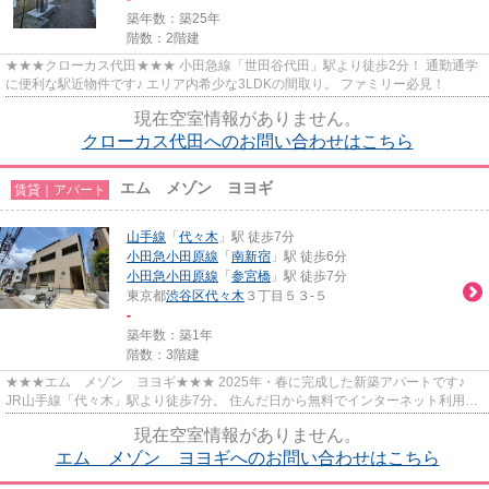
築年数：築25年
階数：2階建
★★★クローカス代田★★★ 小田急線「世田谷代田」駅より徒歩2分！ 通勤通学
に便利な駅近物件です♪ エリア内希少な3LDKの間取り。 ファミリー必見！
現在空室情報がありません。
クローカス代田へのお問い合わせはこちら
エム メゾン ヨヨギ
賃貸｜アパート
山手線
「
代々木
」駅 徒歩7分
小田急小田原線
「
南新宿
」駅 徒歩6分
小田急小田原線
「
参宮橋
」駅 徒歩7分
東京都
渋谷区
代々木
３丁目５３-５
-
築年数：築1年
階数：3階建
★★★エム メゾン ヨヨギ★★★ 2025年・春に完成した新築アパートです♪
JR山手線「代々木」駅より徒歩7分。 住んだ日から無料でインターネット利用で
きます。 南西向きで陽当たりの良い...
現在空室情報がありません。
エム メゾン ヨヨギへのお問い合わせはこちら