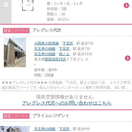
敷：1ヶ月｜礼：1ヶ月
所在階：1階
間取り：1K
面積：18.22㎡
アレグレス代沢
賃貸｜アパート
小田急小田原線
「
下北沢
」駅 徒歩7分
京王井の頭線
「
下北沢
」駅 徒歩7分
京王井の頭線
「
池ノ上
」駅 徒歩11分
東京都
世田谷区
代沢
５丁目２１-２
-
築年数：築4年
階数：2階建
★★★アレグレス代沢★★★ 小田急線「下北沢」駅より徒歩７分。 ２０２２年完
成の築浅アパートです♪ 住んだ日からインターネット無料で利用可能。 追い焚
き、浴室乾燥、浄水器などうれしい...
現在空室情報がありません。
アレグレス代沢へのお問い合わせはこちら
プライムレジデント
賃貸｜アパート
京王井の頭線
「
下北沢
」駅 徒歩4分