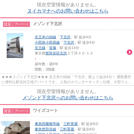
も心配なし◎ オートバス、インタ...
現在空室情報がありません。
ヌイカマナへのお問い合わせはこちら
メゾンド下北沢
賃貸｜アパート
京王井の頭線
「
下北沢
」駅 徒歩4分
小田急小田原線
「
下北沢
」駅 徒歩4分
京王線
「
笹塚
」駅 徒歩14分
東京都
世田谷区
北沢
２丁目４０-１０
-
築年数：築6年
階数：3階建
★★★メゾンド下北沢★★★ 京王井の頭線「下北沢」駅より徒歩4分！ 通勤通学
に便利な駅近好立地アパートです。 人気のカウンターキッチン仕様、大型ウォー
クインクローゼットあり カップル...
現在空室情報がありません。
メゾンド下北沢へのお問い合わせはこちら
ワイズコート
賃貸｜アパート
東急田園都市線
「
三軒茶屋
」駅 徒歩8分
東急世田谷線
「
三軒茶屋
」駅 徒歩8分