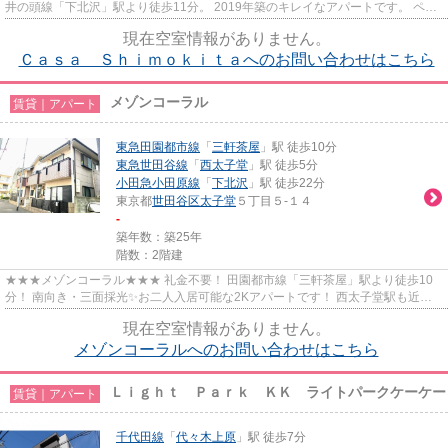
井の頭線「下北沢」駅より徒歩11分。 2019年築のキレイなアパートです。 ペッ
ト飼育ご相談可能◎お二人入居も可...
現在空室情報がありません。
Ｃａｓａ Ｓｈｉｍｏｋｉｔａへのお問い合わせはこちら
メゾンコーラル
賃貸｜アパート
東急田園都市線
「
三軒茶屋
」駅 徒歩10分
東急世田谷線
「
西太子堂
」駅 徒歩5分
小田急小田原線
「
下北沢
」駅 徒歩22分
東京都
世田谷区
太子堂
５丁目５-１４
-
築年数：築25年
階数：2階建
★★★メゾンコーラル★★★ 礼金不要！ 田園都市線「三軒茶屋」駅より徒歩10
分！ 南向き・三面採光✨お二人入居可能な2Kアパートです！ 西太子堂駅も近い
ため、世田谷線ユーザーにもオススメ！
現在空室情報がありません。
メゾンコーラルへのお問い合わせはこちら
Ｌｉｇｈｔ Ｐａｒｋ ＫＫ ライトパークケーケー
賃貸｜アパート
千代田線
「
代々木上原
」駅 徒歩7分