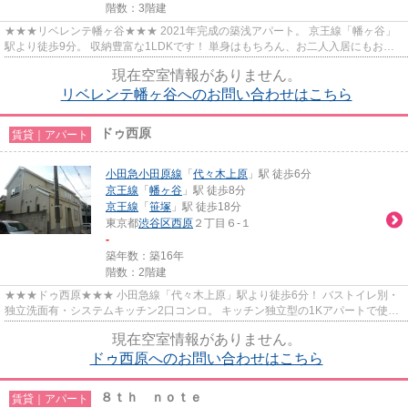
階数：3階建
★★★リベレンテ幡ヶ谷★★★ 2021年完成の築浅アパート。 京王線「幡ヶ谷」
駅より徒歩9分。 収納豊富な1LDKです！ 単身はもちろん、お二人入居にもおす
すめ。
現在空室情報がありません。
リベレンテ幡ヶ谷へのお問い合わせはこちら
ドゥ西原
賃貸｜アパート
小田急小田原線
「
代々木上原
」駅 徒歩6分
京王線
「
幡ヶ谷
」駅 徒歩8分
京王線
「
笹塚
」駅 徒歩18分
東京都
渋谷区
西原
２丁目６-１
-
築年数：築16年
階数：2階建
★★★ドゥ西原★★★ 小田急線「代々木上原」駅より徒歩6分！ バストイレ別・
独立洗面有・システムキッチン2口コンロ。 キッチン独立型の1Kアパートで使い
やすい間取りです。 バルコニーが...
現在空室情報がありません。
ドゥ西原へのお問い合わせはこちら
８ｔｈ ｎｏｔｅ
賃貸｜アパート