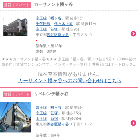
カーサメント幡ヶ谷
賃貸｜アパート
京王線
「
幡ヶ谷
」駅 徒歩5分
千代田線
「
代々木上原
」駅 徒歩11分
京王線
「
笹塚
」駅 徒歩9分
東京都
渋谷区
幡ヶ谷
１丁目２８-９
-
築年数：築18年
階数：3階建
★★★カーサメント幡ヶ谷★★★ 京王線「幡ヶ谷」駅より徒歩5分！ 2008年築の
単身向け賃貸マンションです。 インターネット無料！ 共用部にはオートロック完
備で、一人暮らしも安心です♪
現在空室情報がありません。
カーサメント幡ヶ谷へのお問い合わせはこちら
リベレンテ幡ヶ谷
賃貸｜アパート
京王線
「
幡ヶ谷
」駅 徒歩9分
京王線
「
笹塚
」駅 徒歩15分
山手線
「
新宿
」駅 徒歩28分
東京都
渋谷区
幡ヶ谷
３丁目１１-２
-
築年数：築4年