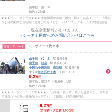
-
築年数：築10年
階数：2階建
★★★ラシーネ上用賀★★★ 東急田園都市線「用賀」駅より徒歩１３分。 上用賀
３丁目の閑静な住宅街に位置しております。 パナソニックホームズの賃貸住宅ユ
アメゾン♪
現在空室情報がありません。
ラシーネ上用賀へのお問い合わせはこちら
メルヴィーユ代々木
賃貸｜アパート
山手線
「
代々木
」駅 徒歩8分
山手線
「
新宿
」駅 徒歩10分
小田急小田原線
「
南新宿
」駅 徒歩4分
東京都
渋谷区
代々木
３丁目５４-４
9.2
万円
築年数：築28年 ｜募集中：
1室
階数：2階建
★★★メルヴィーユ代々木★★★ JR山手線「代々木」駅より徒歩８分。 南向き
で日当たりの良い単身向け住戸です。 ２路線、３駅利用可能。
9.2
万
円
(管理費・共益費 2,000円)