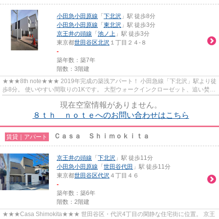
小田急小田原線
「
下北沢
」駅 徒歩8分
小田急小田原線
「
東北沢
」駅 徒歩3分
京王井の頭線
「
池ノ上
」駅 徒歩3分
東京都
世田谷区
北沢
１丁目２４-８
-
築年数：築7年
階数：3階建
★★★8th note★★★ 2019年完成の築浅アパート！ 小田急線「下北沢」駅より徒
歩8分。 使いやすい間取りの1Kです。 大型ウォークインクローゼット、追い焚
き、浴室乾燥あり。
現在空室情報がありません。
８ｔｈ ｎｏｔｅへのお問い合わせはこちら
Ｃａｓａ Ｓｈｉｍｏｋｉｔａ
賃貸｜アパート
京王井の頭線
「
下北沢
」駅 徒歩11分
小田急小田原線
「
世田谷代田
」駅 徒歩11分
東京都
世田谷区
代沢
４丁目４６
-
築年数：築6年
階数：2階建
★★★Casa Shimokita★★★ 世田谷区・代沢4丁目の閑静な住宅街に位置。 京王