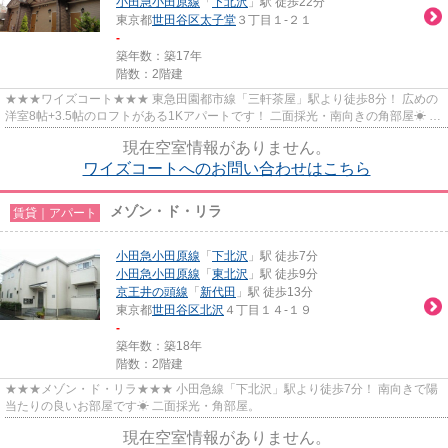
小田急小田原線
「
下北沢
」駅 徒歩22分
東京都
世田谷区
太子堂
３丁目１-２１
-
築年数：築17年
階数：2階建
★★★ワイズコート★★★ 東急田園都市線「三軒茶屋」駅より徒歩8分！ 広めの
洋室8帖+3.5帖のロフトがある1Kアパートです！ 二面採光・南向きの角部屋☀ オ
ートロック・宅配ボックス・防犯カ...
現在空室情報がありません。
ワイズコートへのお問い合わせはこちら
メゾン・ド・リラ
賃貸｜アパート
小田急小田原線
「
下北沢
」駅 徒歩7分
小田急小田原線
「
東北沢
」駅 徒歩9分
京王井の頭線
「
新代田
」駅 徒歩13分
東京都
世田谷区
北沢
４丁目１４-１９
-
築年数：築18年
階数：2階建
★★★メゾン・ド・リラ★★★ 小田急線「下北沢」駅より徒歩7分！ 南向きで陽
当たりの良いお部屋です☀ 二面採光・角部屋。
現在空室情報がありません。