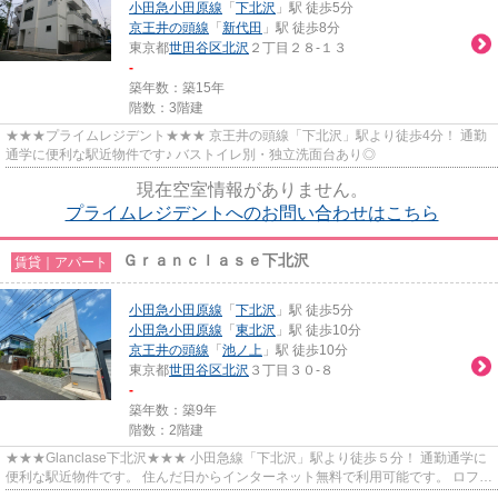
小田急小田原線
「
下北沢
」駅 徒歩5分
京王井の頭線
「
新代田
」駅 徒歩8分
東京都
世田谷区
北沢
２丁目２８-１３
-
築年数：築15年
階数：3階建
★★★プライムレジデント★★★ 京王井の頭線「下北沢」駅より徒歩4分！ 通勤
通学に便利な駅近物件です♪ バストイレ別・独立洗面台あり◎
現在空室情報がありません。
プライムレジデントへのお問い合わせはこちら
Ｇｒａｎｃｌａｓｅ下北沢
賃貸｜アパート
小田急小田原線
「
下北沢
」駅 徒歩5分
小田急小田原線
「
東北沢
」駅 徒歩10分
京王井の頭線
「
池ノ上
」駅 徒歩10分
東京都
世田谷区
北沢
３丁目３０-８
-
築年数：築9年
階数：2階建
★★★Glanclase下北沢★★★ 小田急線「下北沢」駅より徒歩５分！ 通勤通学に
便利な駅近物件です。 住んだ日からインターネット無料で利用可能です。 ロフト
付きで空間を広く使えます。