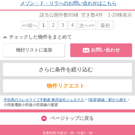
メゾン・ド・リラへのお問い合わせはこちら
該当公開件数
65
棟 空き数
4
件
1-20
棟表示
1
2
3
4
<<前へ
次へ>>
最初
チェックした物件をまとめて
検討リストに追加
お問い合わせ
さらに条件を絞り込む
物件リクエスト
中目黒のコレカライフ不動産 株式会社ジュネクス
>
(賃貸)路線・駅から探す
>
小田急電鉄小田急小田原線の賃貸
ページトップに戻る
営業時間:午前10：00～午後7：00