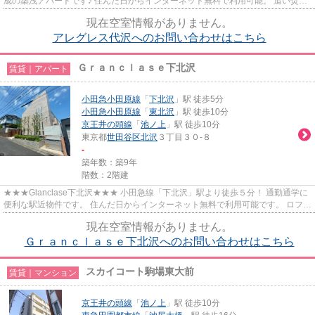
成の築浅アパートです♪ 住んだ日からインターネット無料で利用可能。 追い焚
き、浴室乾燥、浄水器などうれしい...
現在空室情報がありません。
アレグレス代沢へのお問い合わせはこちら
Ｇｒａｎｃｌａｓｅ下北沢
賃貸｜アパート
小田急小田原線
「
下北沢
」駅 徒歩5分
小田急小田原線
「
東北沢
」駅 徒歩10分
京王井の頭線
「
池ノ上
」駅 徒歩10分
東京都
世田谷区
北沢
３丁目３０-８
-
築年数：築9年
階数：2階建
★★★Glanclase下北沢★★★ 小田急線「下北沢」駅より徒歩５分！ 通勤通学に
便利な駅近物件です。 住んだ日からインターネット無料で利用可能です。 ロフト
付きで空間を広く使えます。
現在空室情報がありません。
Ｇｒａｎｃｌａｓｅ下北沢へのお問い合わせはこちら
スカイコート駒場東大前
賃貸｜マンション
京王井の頭線
「
池ノ上
」駅 徒歩10分