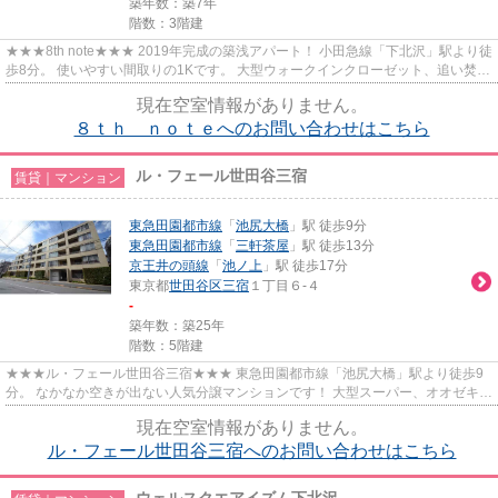
築年数：築7年
階数：3階建
★★★8th note★★★ 2019年完成の築浅アパート！ 小田急線「下北沢」駅より徒
歩8分。 使いやすい間取りの1Kです。 大型ウォークインクローゼット、追い焚
き、浴室乾燥あり。
現在空室情報がありません。
８ｔｈ ｎｏｔｅへのお問い合わせはこちら
ル・フェール世田谷三宿
賃貸｜マンション
東急田園都市線
「
池尻大橋
」駅 徒歩9分
東急田園都市線
「
三軒茶屋
」駅 徒歩13分
京王井の頭線
「
池ノ上
」駅 徒歩17分
東京都
世田谷区
三宿
１丁目６-４
-
築年数：築25年
階数：5階建
★★★ル・フェール世田谷三宿★★★ 東急田園都市線「池尻大橋」駅より徒歩9
分。 なかなか空きが出ない人気分譲マンションです！ 大型スーパー、オオゼキや
OKストアまで徒歩1分ほどでお買い...
現在空室情報がありません。
ル・フェール世田谷三宿へのお問い合わせはこちら
ウェルスクエアイズム下北沢