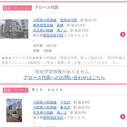
アロース代田
賃貸｜マンション
小田急小田原線
「
世田谷代田
」駅 徒歩7分
東急世田谷線
「
若林
」駅 徒歩14分
京王井の頭線
「
池ノ上
」駅 徒歩19分
東京都
世田谷区
代田
１丁目３５-１２
-
築年数：築11年
階数：3階建
★★★アロース代田★★★ 小田急線「世田谷代田」駅より徒歩7分。 2015年築の
賃貸マンション♪ 3面採光！！明るく風通し良くお過ごしいただけます。 モニタ
ー付きオートロックでセキュリティ...
現在空室情報がありません。
アロース代田へのお問い合わせはこちら
８ｔｈ ｎｏｔｅ
賃貸｜アパート
小田急小田原線
「
下北沢
」駅 徒歩8分
小田急小田原線
「
東北沢
」駅 徒歩3分
京王井の頭線
「
池ノ上
」駅 徒歩3分
東京都
世田谷区
北沢
１丁目２４-８
-