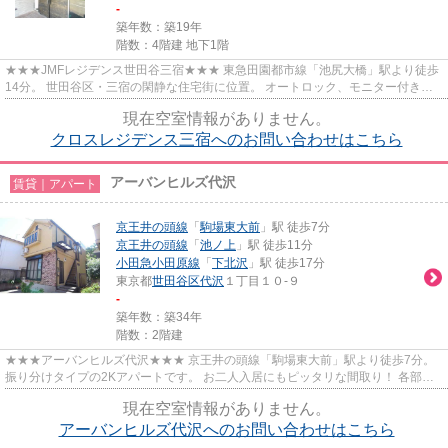
-
築年数：築19年
階数：4階建 地下1階
★★★JMFレジデンス世田谷三宿★★★ 東急田園都市線「池尻大橋」駅より徒歩
14分。 世田谷区・三宿の閑静な住宅街に位置。 オートロック、モニター付きイ
ンターホン、防犯カメラとセキュリ...
現在空室情報がありません。
クロスレジデンス三宿へのお問い合わせはこちら
アーバンヒルズ代沢
賃貸｜アパート
京王井の頭線
「
駒場東大前
」駅 徒歩7分
京王井の頭線
「
池ノ上
」駅 徒歩11分
小田急小田原線
「
下北沢
」駅 徒歩17分
東京都
世田谷区
代沢
１丁目１０-９
-
築年数：築34年
階数：2階建
★★★アーバンヒルズ代沢★★★ 京王井の頭線「駒場東大前」駅より徒歩7分。
振り分けタイプの2Kアパートです。 お二人入居にもピッタリな間取り！ 各部屋
二面採光で明るく快適に過ごせます。
現在空室情報がありません。
アーバンヒルズ代沢へのお問い合わせはこちら