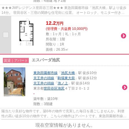
階数：4階建 地下1階
★★★JMFレジデンス世田谷三宿★★★ 東急田園都市線「池尻大橋」駅より徒歩
14分。 世田谷区・三宿の閑静な住宅街に位置。 オートロック、モニター付きイ
ンターホン、防犯カメラとセキュリ...
12.2
万
円
(管理費・共益費 10,000円)
敷：1ヶ月｜礼：1ヶ月
所在階：1階
間取り：1R
面積：26.35㎡
エスパーダ池尻
賃貸｜アパート
東急田園都市線
「
池尻大橋
」駅 徒歩10分
京王井の頭線
「
駒場東大前
」駅 徒歩12分
京王井の頭線
「
池ノ上
」駅 徒歩14分
東京都
世田谷区
池尻
４丁目２０-１２
-
築年数：築10年
階数：3階建
陽当たり良好な物件です。築6年の物件で充実した毎日を過ごしませんか。利便
性の高い徒歩10分の物件です。こちらの物件はアパートです。東急田園都市線池
尻大橋付近でお探しの方は、当...
現在空室情報がありません。