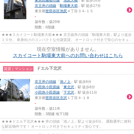
東急田園都市線
「
池尻大橋
」駅 徒歩16分
京王井の頭線
「
駒場東大前
」駅 徒歩17分
東京都
世田谷区
池尻
４丁目３４-１５
-
築年数：築29年
階数：6階建
★★★スカイコート駒場東大前★★★ 京王線井の頭線「駒場東大前」駅より徒歩
１０分。 単身向けのコンパクトな分譲賃貸。 オートロック付きで安心のセキュリ
ティ◎
現在空室情報がありません。
スカイコート駒場東大前へのお問い合わせはこちら
ドエル下北沢
賃貸｜マンション
京王井の頭線
「
池ノ上
」駅 徒歩6分
小田急小田原線
「
東北沢
」駅 徒歩8分
小田急小田原線
「
下北沢
」駅 徒歩11分
東京都
世田谷区
北沢
１丁目４-１８
-
築年数：築11年
階数：3階建 地下1階
★★★ドエル下北沢★★★ 井の頭線「池ノ上」駅より徒歩6分。 通勤通学に便利
な駅近物件です！ オートロック付きでセキュリティ安心です。