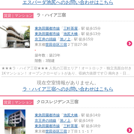
エスパーダ池尻へのお問い合わせはこちら
ラ・ハイア三宿
賃貸｜マンション
東急田園都市線
「
三軒茶屋
」駅 徒歩15分
東急田園都市線
「
池尻大橋
」駅 徒歩13分
京王井の頭線
「
池ノ上
」駅 徒歩15分
東京都
世田谷区
三宿
２丁目27-36
-
築年数：築23年
階数：3階建
★★★ラ・ハイア三宿★★★ 人気の三宿エリア！オートロック・独立洗面台付き
1Kマンション！ オープンクローゼットがあり、収納力抜群です◎ 南向き・日当
たり良好☀
現在空室情報がありません。
ラ・ハイア三宿へのお問い合わせはこちら
クロスレジデンス三宿
賃貸｜マンション
東急田園都市線
「
池尻大橋
」駅 徒歩14分
京王井の頭線
「
池ノ上
」駅 徒歩14分
東急田園都市線
「
三軒茶屋
」駅 徒歩18分
東京都
世田谷区
三宿
２丁目１１-１７