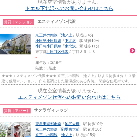
現在空室情報がありません。
ドエル下北沢へのお問い合わせはこちら
エスティメゾン代沢
賃貸｜マンション
京王井の頭線
「
池ノ上
」駅 徒歩4分
小田急小田原線
「
下北沢
」駅 徒歩10分
小田急小田原線
「
東北沢
」駅 徒歩11分
東京都
世田谷区
代沢
２丁目３９-１３
-
築年数：築16年
階数：3階建
★★★エスティメゾン代沢★★★ 京王井の頭線「池ノ上」駅より徒歩４分！ ３階
建て低層マンション。 白を基調とした清潔感のある内装。 閑静な住宅街です。
現在空室情報がありません。
エスティメゾン代沢へのお問い合わせはこちら
サクラヴィレッジ
賃貸｜アパート
東急田園都市線
「
池尻大橋
」駅 徒歩10分
京王井の頭線
「
駒場東大前
」駅 徒歩16分
京王井の頭線
「
池ノ上
」駅 徒歩15分