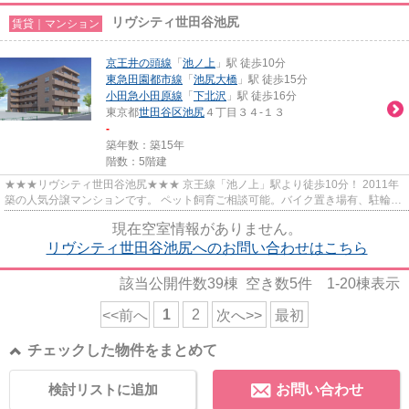
リヴシティ世田谷池尻
賃貸｜マンション
京王井の頭線
「
池ノ上
」駅 徒歩10分
東急田園都市線
「
池尻大橋
」駅 徒歩15分
小田急小田原線
「
下北沢
」駅 徒歩16分
東京都
世田谷区
池尻
４丁目３４-１３
-
築年数：築15年
階数：5階建
★★★リヴシティ世田谷池尻★★★ 京王線「池ノ上」駅より徒歩10分！ 2011年
築の人気分譲マンションです。 ペット飼育ご相談可能。バイク置き場有、駐輪場
有。
現在空室情報がありません。
リヴシティ世田谷池尻へのお問い合わせはこちら
該当公開件数
39
棟 空き数
5
件
1-20
棟表示
1
2
<<前へ
次へ>>
最初
チェックした物件をまとめて
検討リストに追加
お問い合わせ