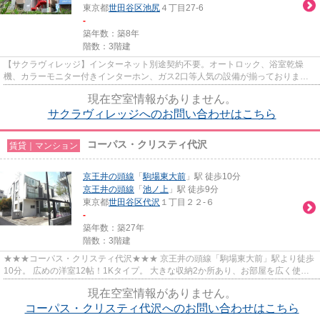
東京都
世田谷区
池尻
４丁目27-6
-
築年数：築8年
階数：3階建
【サクラヴィレッジ】インターネット別途契約不要。オートロック、浴室乾燥
機、カラーモニター付きインターホン、ガス2口等人気の設備が揃っておりま
す。
現在空室情報がありません。
サクラヴィレッジへのお問い合わせはこちら
コーパス・クリスティ代沢
賃貸｜マンション
京王井の頭線
「
駒場東大前
」駅 徒歩10分
京王井の頭線
「
池ノ上
」駅 徒歩9分
東京都
世田谷区
代沢
１丁目２２-６
-
築年数：築27年
階数：3階建
★★★コーパス・クリスティ代沢★★★ 京王井の頭線「駒場東大前」駅より徒歩
10分。 広めの洋室12帖！1Kタイプ。 大きな収納2か所あり、お部屋を広く使え
ます。
現在空室情報がありません。
コーパス・クリスティ代沢へのお問い合わせはこちら