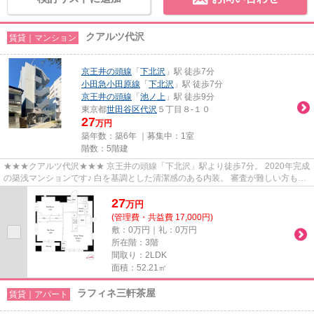
クアルツ代沢
賃貸｜マンション
京王井の頭線
「
下北沢
」駅 徒歩7分
小田急小田原線
「
下北沢
」駅 徒歩7分
京王井の頭線
「
池ノ上
」駅 徒歩9分
東京都
世田谷区
代沢
５丁目８-１０
27
万円
築年数：築6年 ｜募集中：
1室
階数：5階建
★★★クアルツ代沢★★★ 京王井の頭線「下北沢」駅より徒歩7分。 2020年完成
の築浅マンションです♪ 白を基調とした清潔感のある内装。 審査が難しい方もご
相談ください。
27
万
円
(管理費・共益費 17,000円)
敷：0万円｜礼：0万円
所在階：3階
間取り：2LDK
面積：52.21㎡
ラフィネ三軒茶屋
賃貸｜アパート