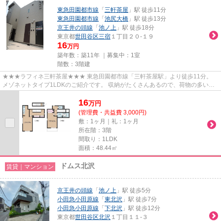
東急田園都市線
「
三軒茶屋
」駅 徒歩11分
東急田園都市線
「
池尻大橋
」駅 徒歩13分
京王井の頭線
「
池ノ上
」駅 徒歩18分
東京都
世田谷区
三宿
１丁目２０-１９
16
万円
築年数：築11年 ｜募集中：
1室
階数：3階建
★★★ラフィネ三軒茶屋★★★ 東急田園都市線「三軒茶屋駅」より徒歩11分。
メゾネットタイプ1LDKのご紹介です。 収納がたくさんあるので、荷物の多い
方、お二人入居にもおすすめです。
16
万
円
(管理費・共益費 3,000円)
敷：1ヶ月｜礼：1ヶ月
所在階：3階
間取り：1LDK
面積：48.44㎡
ドムス北沢
賃貸｜マンション
京王井の頭線
「
池ノ上
」駅 徒歩5分
小田急小田原線
「
東北沢
」駅 徒歩7分
小田急小田原線
「
下北沢
」駅 徒歩12分
東京都
世田谷区
北沢
１丁目１１-３