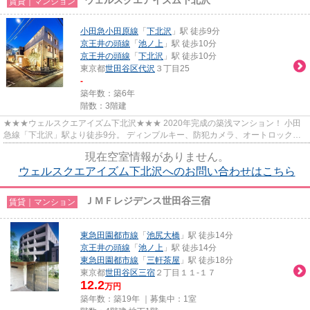
賃貸｜マンション
小田急小田原線
「
下北沢
」駅 徒歩9分
京王井の頭線
「
池ノ上
」駅 徒歩10分
京王井の頭線
「
下北沢
」駅 徒歩10分
東京都
世田谷区
代沢
３丁目25
-
築年数：築6年
階数：3階建
★★★ウェルスクエアイズム下北沢★★★ 2020年完成の築浅マンション！ 小田
急線「下北沢」駅より徒歩9分。 ディンプルキー、防犯カメラ、オートロックと
揃った安心のセキュリティ。 茶沢通...
現在空室情報がありません。
ウェルスクエアイズム下北沢へのお問い合わせはこちら
ＪＭＦレジデンス世田谷三宿
賃貸｜マンション
東急田園都市線
「
池尻大橋
」駅 徒歩14分
京王井の頭線
「
池ノ上
」駅 徒歩14分
東急田園都市線
「
三軒茶屋
」駅 徒歩18分
東京都
世田谷区
三宿
２丁目１１-１７
12.2
万円
築年数：築19年 ｜募集中：
1室