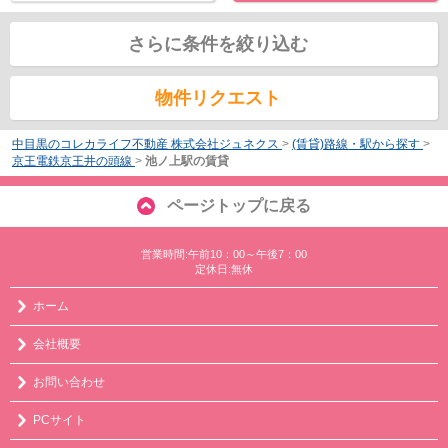
さらに条件を絞り込む
物件リクエスト
中目黒のコレカライフ不動産 株式会社ジュネクス
>
(賃貸)路線・駅から探す
>
京王電鉄京王井の頭線
>
池ノ上駅の賃貸
ページトップに戻る
営業時間:午前10：00～午後7：00
定休日:無休
ホーム
会社概要
お問い合わせ
PCサイト