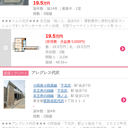
19.5
万円
築年数：築14年 ｜募集中：
1室
階数：3階建
★★★ドムス北沢★★★ 京王線「池ノ上」徒歩5分！ 通勤通学に便利な駅近マン
ションです♪ カウンターキッチン仕様、大型ウォークインクローゼット有 カップ
ルさんなどお二人入居おすすめ♪
19.5
万
円
(管理費・共益費 5,000円)
敷：19.5万円｜礼：19.5万円
所在階：1階
間取り：1LDK
面積：48.56㎡
アレグレス代沢
賃貸｜アパート
小田急小田原線
「
下北沢
」駅 徒歩7分
京王井の頭線
「
下北沢
」駅 徒歩7分
京王井の頭線
「
池ノ上
」駅 徒歩11分
東京都
世田谷区
代沢
５丁目２１-２
-
築年数：築4年
階数：2階建
★★★アレグレス代沢★★★ 小田急線「下北沢」駅より徒歩７分。 ２０２２年完