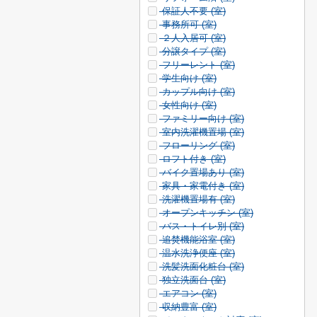
保証人不要 (
室)
事務所可 (
室)
２人入居可 (
室)
分譲タイプ (
室)
フリーレント (
室)
学生向け (
室)
カップル向け (
室)
女性向け (
室)
ファミリー向け (
室)
室内洗濯機置場 (
室)
フローリング (
室)
ロフト付き (
室)
バイク置場あり (
室)
家具・家電付き (
室)
洗濯機置場有 (
室)
オープンキッチン (
室)
バス・トイレ別 (
室)
追焚機能浴室 (
室)
温水洗浄便座 (
室)
洗髪洗面化粧台 (
室)
独立洗面台 (
室)
エアコン (
室)
収納豊富 (
室)