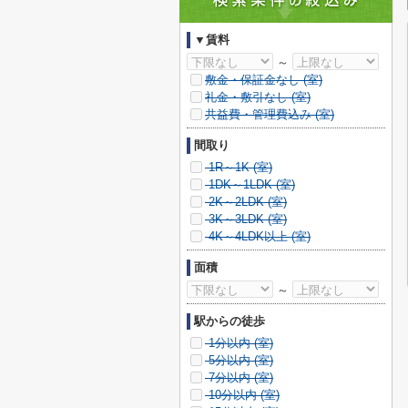
▼賃料
～
敷金・保証金なし (
室)
礼金・敷引なし (
室)
共益費・管理費込み (
室)
間取り
1R～1K (
室)
1DK～1LDK (
室)
2K～2LDK (
室)
3K～3LDK (
室)
4K～4LDK以上 (
室)
面積
～
駅からの徒歩
1分以内 (
室)
5分以内 (
室)
7分以内 (
室)
10分以内 (
室)