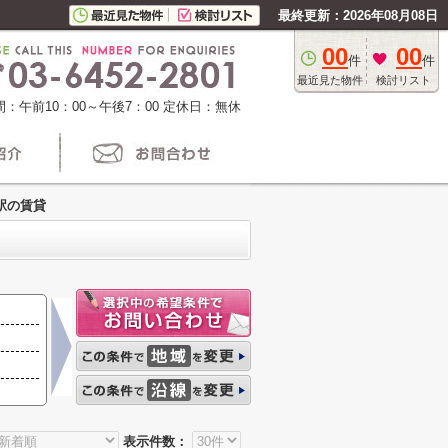
最終更新：2026年08月08日
00
00
件
件
最近見た物件
検討リスト
：午前10：00～午後7：00
定休日：無休
駅の賃貸
表示件数：