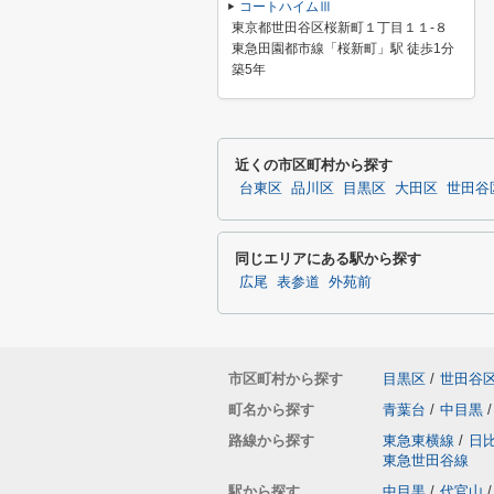
コートハイムⅢ
東京都世田谷区桜新町１丁目１１-８
東急田園都市線「桜新町」駅 徒歩1分
築5年
近くの市区町村から探す
台東区
品川区
目黒区
大田区
世田谷
同じエリアにある駅から探す
広尾
表参道
外苑前
市区町村から探す
目黒区
/
世田谷
町名から探す
青葉台
/
中目黒
/
路線から探す
東急東横線
/
日
東急世田谷線
駅から探す
中目黒
/
代官山
/