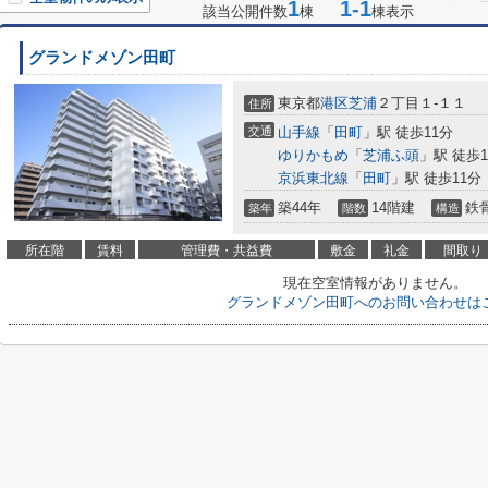
1
1-1
該当公開件数
棟
棟表示
グランドメゾン田町
東京都
港区
芝浦
２丁目１-１１
住所
交通
山手線
「
田町
」駅 徒歩11分
ゆりかもめ
「
芝浦ふ頭
」駅 徒歩1
京浜東北線
「
田町
」駅 徒歩11分
築44年
14階建
鉄
築年
階数
構造
所在階
賃料
管理費・共益費
敷金
礼金
間取り
現在空室情報がありません。
グランドメゾン田町へのお問い合わせは