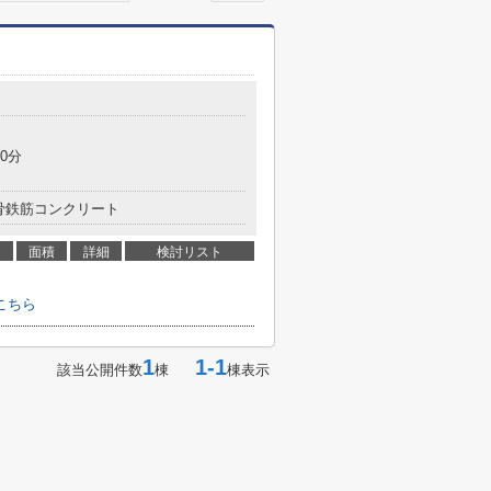
0分
骨鉄筋コンクリート
面積
詳細
検討リスト
こちら
1
1-1
該当公開件数
棟
棟表示