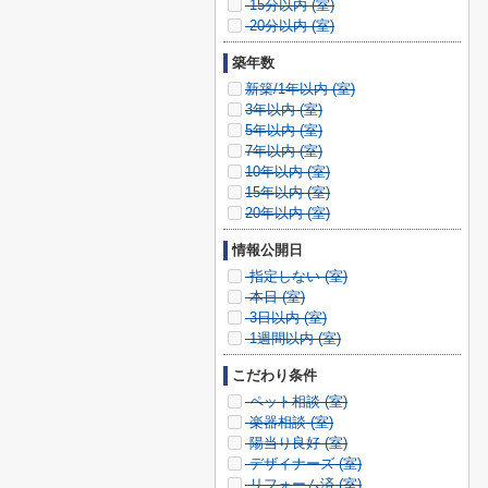
15分以内 (
室)
20分以内 (
室)
築年数
新築/1年以内 (
室)
3年以内 (
室)
5年以内 (
室)
7年以内 (
室)
10年以内 (
室)
15年以内 (
室)
20年以内 (
室)
情報公開日
指定しない (
室)
本日 (
室)
3日以内 (
室)
1週間以内 (
室)
こだわり条件
ペット相談 (
室)
楽器相談 (
室)
陽当り良好 (
室)
デザイナーズ (
室)
リフォーム済 (
室)