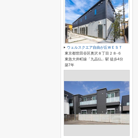
ウェルスクエア自由が丘ＷＥＳＴ
東京都世田谷区奥沢８丁目２８-６
東急大井町線「九品仏」駅 徒歩4分
築7年