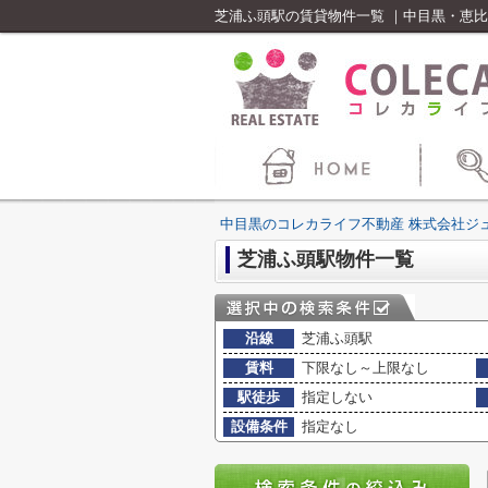
芝浦ふ頭駅の賃貸物件一覧 ｜中目黒・恵
中目黒のコレカライフ不動産 株式会社ジ
芝浦ふ頭駅物件一覧
沿線
芝浦ふ頭駅
賃料
下限なし～上限なし
駅徒歩
指定しない
設備条件
指定なし