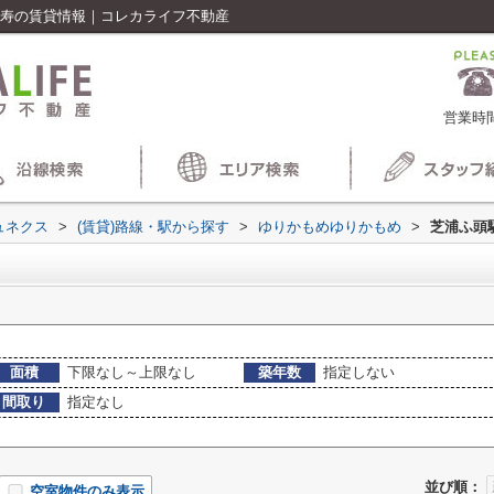
比寿の賃貸情報｜コレカライフ不動産
営業時間
ュネクス
>
(賃貸)路線・駅から探す
>
ゆりかもめゆりかもめ
>
芝浦ふ頭
面積
下限なし～上限なし
築年数
指定しない
間取り
指定なし
並び順：
空室物件のみ表示