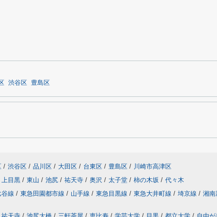
区
渋谷区
豊島区
区
/
渋谷区
/
品川区
/
大田区
/
台東区
/
豊島区
/
川崎市高津区
上目黒
/
東山
/
池尻
/
祐天寺
/
奥沢
/
太子堂
/
柿の木坂
/
代々木
比谷線
/
東急田園都市線
/
山手線
/
東急目黒線
/
東急大井町線
/
埼京線
/
湘南
祐天寺
/
池尻大橋
/
三軒茶屋
/
恵比寿
/
学芸大学
/
目黒
/
都立大学
/
自由が