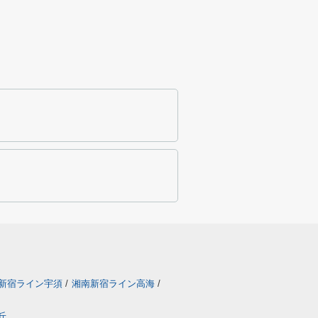
新宿ライン宇須
/
湘南新宿ライン高海
/
丘