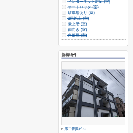
インターネット対応 (
室)
オートロック (
室)
駐車場あり (
室)
2階以上 (
室)
最上階 (
室)
南向き (
室)
角部屋 (
室)
新着物件
第二青興ビル