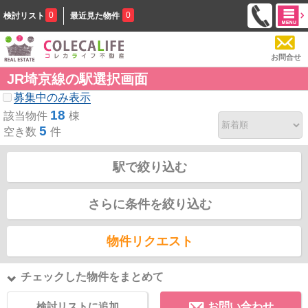
0
0
検討リスト
最近見た物件
お問合せ
JR埼京線の駅選択画面
募集中のみ表示
18
該当物件
棟
5
空き数
件
駅で絞り込む
さらに条件を絞り込む
物件リクエスト
チェックした物件をまとめて
検討リストに追加
お問い合わせ