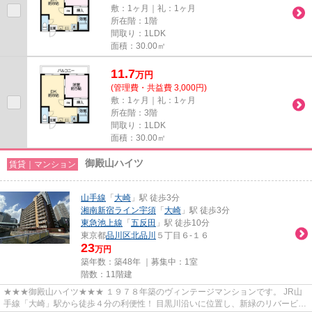
敷：1ヶ月｜礼：1ヶ月
所在階：1階
間取り：1LDK
面積：30.00㎡
11.7
万
円
(管理費・共益費 3,000円)
敷：1ヶ月｜礼：1ヶ月
所在階：3階
間取り：1LDK
面積：30.00㎡
御殿山ハイツ
賃貸｜マンション
山手線
「
大崎
」駅 徒歩3分
湘南新宿ライン宇須
「
大崎
」駅 徒歩3分
東急池上線
「
五反田
」駅 徒歩10分
東京都
品川区
北品川
５丁目６-１６
23
万円
築年数：築48年 ｜募集中：
1室
階数：11階建
★★★御殿山ハイツ★★★ １９７８年築のヴィンテージマンションです。 JR山
手線「大崎」駅から徒歩４分の利便性！ 目黒川沿いに位置し、新緑のリバービュ