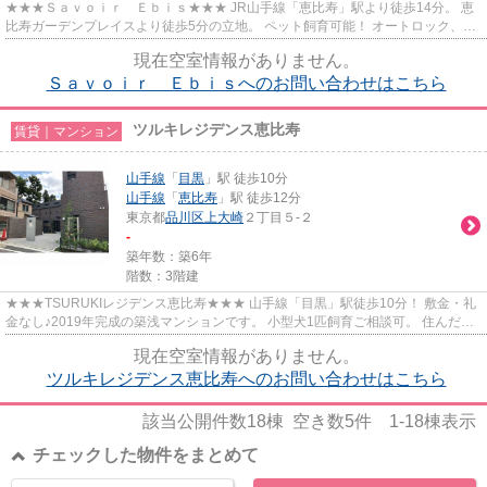
★★★Ｓａｖｏｉｒ Ｅｂｉｓ★★★ JR山手線「恵比寿」駅より徒歩14分。 恵
比寿ガーデンプレイスより徒歩5分の立地。 ペット飼育可能！ オートロック、宅
配ボックスあり♪
現在空室情報がありません。
Ｓａｖｏｉｒ Ｅｂｉｓへのお問い合わせはこちら
ツルキレジデンス恵比寿
賃貸｜マンション
山手線
「
目黒
」駅 徒歩10分
山手線
「
恵比寿
」駅 徒歩12分
東京都
品川区
上大崎
２丁目５-２
-
築年数：築6年
階数：3階建
★★★TSURUKIレジデンス恵比寿★★★ 山手線「目黒」駅徒歩10分！ 敷金・礼
金なし♪2019年完成の築浅マンションです。 小型犬1匹飼育ご相談可。 住んだそ
の日からインターネット無料で使えま...
現在空室情報がありません。
ツルキレジデンス恵比寿へのお問い合わせはこちら
該当公開件数
18
棟 空き数
5
件
1-18
棟表示
チェックした物件をまとめて