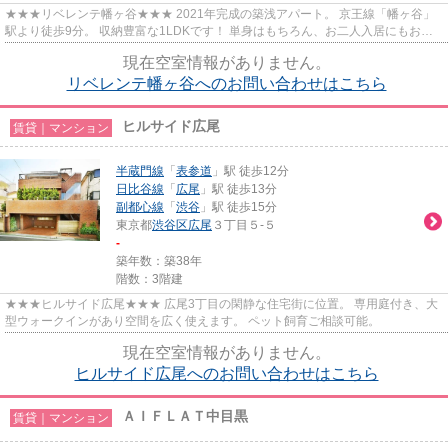
★★★リベレンテ幡ヶ谷★★★ 2021年完成の築浅アパート。 京王線「幡ヶ谷」
駅より徒歩9分。 収納豊富な1LDKです！ 単身はもちろん、お二人入居にもおす
すめ。
現在空室情報がありません。
リベレンテ幡ヶ谷へのお問い合わせはこちら
ヒルサイド広尾
賃貸｜マンション
半蔵門線
「
表参道
」駅 徒歩12分
日比谷線
「
広尾
」駅 徒歩13分
副都心線
「
渋谷
」駅 徒歩15分
東京都
渋谷区
広尾
３丁目５-５
-
築年数：築38年
階数：3階建
★★★ヒルサイド広尾★★★ 広尾3丁目の閑静な住宅街に位置。 専用庭付き、大
型ウォークインがあり空間を広く使えます。 ペット飼育ご相談可能。
現在空室情報がありません。
ヒルサイド広尾へのお問い合わせはこちら
ＡＩＦＬＡＴ中目黒
賃貸｜マンション