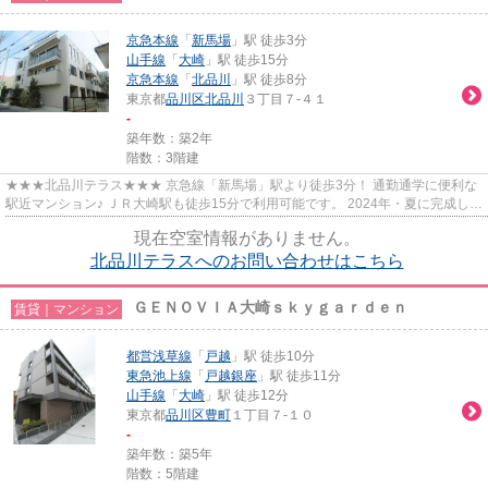
京急本線
「
新馬場
」駅 徒歩3分
山手線
「
大崎
」駅 徒歩15分
京急本線
「
北品川
」駅 徒歩8分
東京都
品川区
北品川
３丁目７-４１
-
築年数：築2年
階数：3階建
★★★北品川テラス★★★ 京急線「新馬場」駅より徒歩3分！ 通勤通学に便利な
駅近マンション♪ ＪＲ大崎駅も徒歩15分で利用可能です。 2024年・夏に完成した
ばかりのキレイな物件です。
現在空室情報がありません。
北品川テラスへのお問い合わせはこちら
ＧＥＮＯＶＩＡ大崎ｓｋｙｇａｒｄｅｎ
賃貸｜マンション
都営浅草線
「
戸越
」駅 徒歩10分
東急池上線
「
戸越銀座
」駅 徒歩11分
山手線
「
大崎
」駅 徒歩12分
東京都
品川区
豊町
１丁目７-１０
-
築年数：築5年
階数：5階建