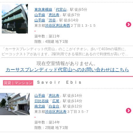
東急東横線
「
代官山
」駅 徒歩5分
山手線
「
恵比寿
」駅 徒歩7分
山手線
「
渋谷
」駅 徒歩14分
東京都
渋谷区
恵比寿西
２丁目１３-１５
-
築年数：築11年
階数：4階建 地下1階
「カーサスプレンディット代官山」のここがイチオシ。歩いて403mの場所に、
ピーコックストアがあります。2駅利用できる場所にあるので利便性が高いで
す。駅まで5分と、駅近でアクセス...
現在空室情報がありません。
カーサスプレンディッド代官山へのお問い合わせはこちら
Ｓａｖｏｉｒ Ｅｂｉｓ
賃貸｜マンション
山手線
「
恵比寿
」駅 徒歩14分
日比谷線
「
広尾
」駅 徒歩14分
南北線
「
白金台
」駅 徒歩12分
東京都
渋谷区
恵比寿
３丁目３５-７
-
築年数：築14年
階数：2階建 地下1階