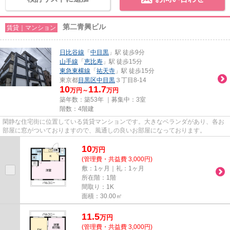
第二青興ビル
賃貸｜マンション
日比谷線
「
中目黒
」駅 徒歩9分
山手線
「
恵比寿
」駅 徒歩15分
東急東横線
「
祐天寺
」駅 徒歩15分
東京都
目黒区
中目黒
３丁目8-14
10
11.7
万円～
万円
築年数：築53年 ｜募集中：
3室
階数：4階建
閑静な住宅街に位置している賃貸マンションです。大きなベランダがあり、各お
部屋に窓がついておりますので、風通しの良いお部屋になっております。
10
万
円
(管理費・共益費 3,000円)
敷：1ヶ月｜礼：1ヶ月
所在階：1階
間取り：1K
面積：30.00㎡
11.5
万
円
(管理費・共益費 3,000円)