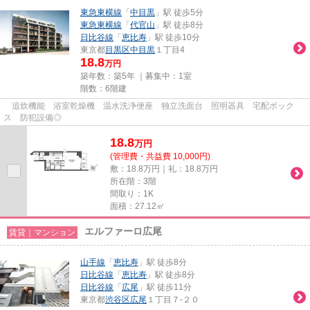
東急東横線
「
中目黒
」駅 徒歩5分
東急東横線
「
代官山
」駅 徒歩8分
日比谷線
「
恵比寿
」駅 徒歩10分
東京都
目黒区
中目黒
１丁目4
18.8
万円
築年数：築5年 ｜募集中：
1室
階数：6階建
追炊機能 浴室乾燥機 温水洗浄便座 独立洗面台 照明器具 宅配ボック
ス 防犯設備◎
18.8
万
円
(管理費・共益費 10,000円)
敷：18.8万円｜礼：18.8万円
所在階：3階
間取り：1K
面積：27.12㎡
エルファーロ広尾
賃貸｜マンション
山手線
「
恵比寿
」駅 徒歩8分
日比谷線
「
恵比寿
」駅 徒歩8分
日比谷線
「
広尾
」駅 徒歩11分
東京都
渋谷区
広尾
１丁目７-２０