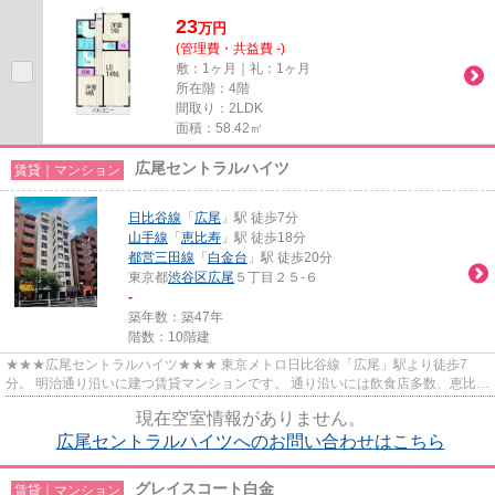
ーや桜並木がお部屋から楽しめます。
23
万
円
(管理費・共益費 -)
敷：1ヶ月｜礼：1ヶ月
所在階：4階
間取り：2LDK
面積：58.42㎡
広尾セントラルハイツ
賃貸｜マンション
日比谷線
「
広尾
」駅 徒歩7分
山手線
「
恵比寿
」駅 徒歩18分
都営三田線
「
白金台
」駅 徒歩20分
東京都
渋谷区
広尾
５丁目２５-６
-
築年数：築47年
階数：10階建
★★★広尾セントラルハイツ★★★ 東京メトロ日比谷線「広尾」駅より徒歩7
分。 明治通り沿いに建つ賃貸マンションです。 通り沿いには飲食店多数、恵比
寿・渋谷・六本木も近く、多方面へ移...
現在空室情報がありません。
広尾セントラルハイツへのお問い合わせはこちら
グレイスコート白金
賃貸｜マンション