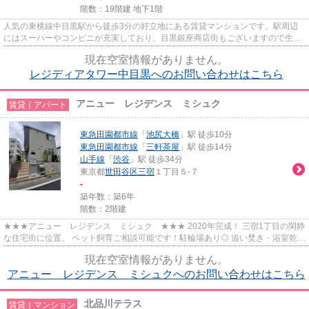
階数：19階建 地下1階
人気の東横線中目黒駅から徒歩3分の好立地にある賃貸マンションです。駅周辺
にはスーパーやコンビニが充実しており、目黒銀座商店街もございますので生活
に便利です。またペット飼育相...
現在空室情報がありません。
レジディアタワー中目黒へのお問い合わせはこちら
アニュー レジデンス ミシュク
賃貸｜アパート
東急田園都市線
「
池尻大橋
」駅 徒歩10分
東急田園都市線
「
三軒茶屋
」駅 徒歩14分
山手線
「
渋谷
」駅 徒歩34分
東京都
世田谷区
三宿
１丁目５-７
-
築年数：築6年
階数：2階建
★★★アニュー レジデンス ミシュク ★★★ 2020年完成！ 三宿1丁目の閑静
な住宅街に位置。 ペット飼育ご相談可能です！駐輪場あり◎ 追い焚き・浴室乾燥
など嬉しい設備そろってます！
現在空室情報がありません。
アニュー レジデンス ミシュクへのお問い合わせはこちら
北品川テラス
賃貸｜マンション