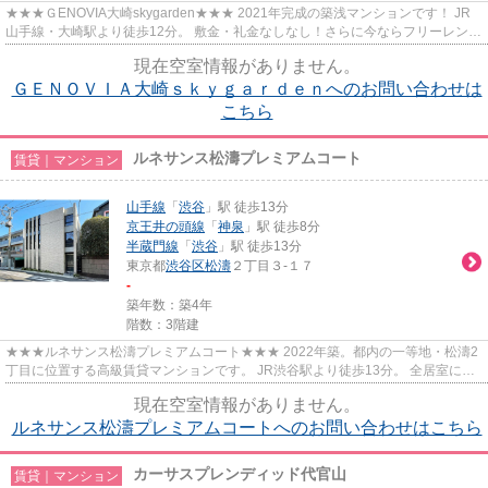
★★★ＧENOVIA大崎skygarden★★★ 2021年完成の築浅マンションです！ JR
山手線・大崎駅より徒歩12分。 敷金・礼金なしなし！さらに今ならフリーレント
1ヶ月あり！ 初期費用おさえてお引越...
現在空室情報がありません。
ＧＥＮＯＶＩＡ大崎ｓｋｙｇａｒｄｅｎへのお問い合わせは
こちら
ルネサンス松濤プレミアムコート
賃貸｜マンション
山手線
「
渋谷
」駅 徒歩13分
京王井の頭線
「
神泉
」駅 徒歩8分
半蔵門線
「
渋谷
」駅 徒歩13分
東京都
渋谷区
松濤
２丁目３-１７
-
築年数：築4年
階数：3階建
★★★ルネサンス松濤プレミアムコート★★★ 2022年築。都内の一等地・松濤2
丁目に位置する高級賃貸マンションです。 JR渋谷駅より徒歩13分。 全居室に窓
があり明るく開放的な造りとなって...
現在空室情報がありません。
ルネサンス松濤プレミアムコートへのお問い合わせはこちら
カーサスプレンディッド代官山
賃貸｜マンション