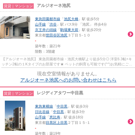
アルジオーネ池尻
賃貸｜マンション
東急田園都市線
「
池尻大橋
」駅 徒歩5分
山手線
「
渋谷
」駅 バス9分 「池尻」 停歩4分
京王井の頭線
「
駒場東大前
」駅 徒歩20分
東京都
世田谷区
池尻
３丁目５-１０
-
築年数：築21年
階数：3階建
【アルジオーネ池尻】 東急田園都市線・池尻大橋駅より徒歩5分◎ 洋室6.3帖+キ
ッチン2帖の１Kタイプのお部屋です★ ペットの飼育も可能です(^^)お気軽にご相
談ください！
現在空室情報がありません。
アルジオーネ池尻へのお問い合わせはこちら
レジディアタワー中目黒
賃貸｜マンション
東急東横線
「
中目黒
」駅 徒歩3分
日比谷線
「
中目黒
」駅 徒歩3分
山手線
「
恵比寿
」駅 徒歩18分
東京都
目黒区
上目黒
２丁目１５-１
-
築年数：築19年