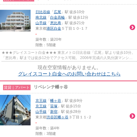
日比谷線
「
広尾
」駅 徒歩10分
南北線
「
白金高輪
」駅 徒歩12分
山手線
「
恵比寿
」駅 徒歩21分
東京都
港区
白金
５丁目１０-１７
-
築年数：築20年
階数：5階建
★★★グレイスコート白金★★★ 東京メトロ日比谷線「広尾」駅より徒歩10分。
「恵比寿」駅までは徒歩12分でアクセス可能。 2006年完成の人気分譲マンショ
ン。 白い外観が美しく目を惹きます。
現在空室情報がありません。
グレイスコート白金へのお問い合わせはこちら
リベレンテ幡ヶ谷
賃貸｜アパート
京王線
「
幡ヶ谷
」駅 徒歩9分
京王線
「
笹塚
」駅 徒歩15分
山手線
「
新宿
」駅 徒歩28分
東京都
渋谷区
幡ヶ谷
３丁目１１-２
-
築年数：築4年
階数：3階建