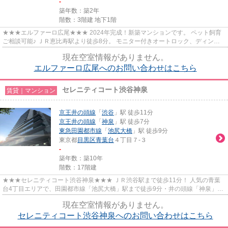
-
築年数：築2年
階数：3階建 地下1階
★★★エルファーロ広尾★★★ 2024年完成！新築マンションです。 ペット飼育
ご相談可能♪ ＪＲ恵比寿駅より徒歩8分。 モニター付きオートロック、ディンプ
ルキー、防犯カメラなど安心のセキ...
現在空室情報がありません。
エルファーロ広尾へのお問い合わせはこちら
セレニティコート渋谷神泉
賃貸｜マンション
京王井の頭線
「
渋谷
」駅 徒歩11分
京王井の頭線
「
神泉
」駅 徒歩7分
東急田園都市線
「
池尻大橋
」駅 徒歩9分
東京都
目黒区
青葉台
４丁目７-３
-
築年数：築10年
階数：17階建
★★★セレニティコート渋谷神泉★★★ ＪＲ渋谷駅まで徒歩11分！ 人気の青葉
台4丁目エリアで、田園都市線「池尻大橋」駅まで徒歩9分・井の頭線「神泉」駅
まで徒歩7分と複数路線利用可能♪ 共...
現在空室情報がありません。
セレニティコート渋谷神泉へのお問い合わせはこちら