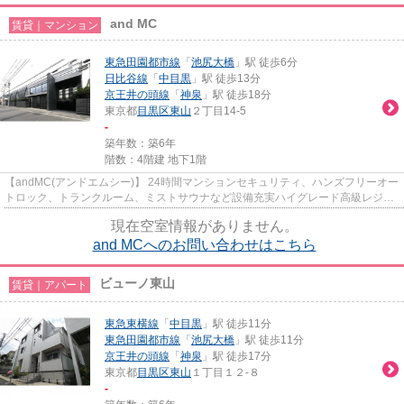
and MC
賃貸｜マンション
東急田園都市線
「
池尻大橋
」駅 徒歩6分
日比谷線
「
中目黒
」駅 徒歩13分
京王井の頭線
「
神泉
」駅 徒歩18分
東京都
目黒区
東山
２丁目14-5
-
築年数：築6年
階数：4階建 地下1階
【andMC(アンドエムシー)】 24時間マンションセキュリティ、ハンズフリーオー
トロック、トランクルーム、ミストサウナなど設備充実ハイグレード高級レジデ
ンス。 東山小学校の学区域で...
現在空室情報がありません。
and MCへのお問い合わせはこちら
ビューノ東山
賃貸｜アパート
東急東横線
「
中目黒
」駅 徒歩11分
東急田園都市線
「
池尻大橋
」駅 徒歩11分
京王井の頭線
「
神泉
」駅 徒歩17分
東京都
目黒区
東山
１丁目１２-８
-