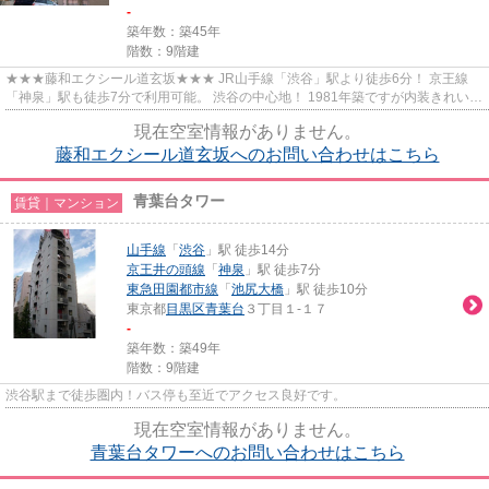
-
築年数：築45年
階数：9階建
★★★藤和エクシール道玄坂★★★ JR山手線「渋谷」駅より徒歩6分！ 京王線
「神泉」駅も徒歩7分で利用可能。 渋谷の中心地！ 1981年築ですが内装きれいで
す。
現在空室情報がありません。
藤和エクシール道玄坂へのお問い合わせはこちら
青葉台タワー
賃貸｜マンション
山手線
「
渋谷
」駅 徒歩14分
京王井の頭線
「
神泉
」駅 徒歩7分
東急田園都市線
「
池尻大橋
」駅 徒歩10分
東京都
目黒区
青葉台
３丁目１-１７
-
築年数：築49年
階数：9階建
渋谷駅まで徒歩圏内！バス停も至近でアクセス良好です。
現在空室情報がありません。
青葉台タワーへのお問い合わせはこちら