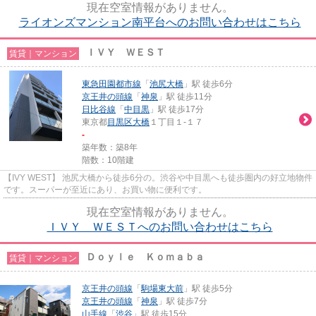
現在空室情報がありません。
ライオンズマンション南平台へのお問い合わせはこちら
ＩＶＹ ＷＥＳＴ
賃貸｜マンション
東急田園都市線
「
池尻大橋
」駅 徒歩6分
京王井の頭線
「
神泉
」駅 徒歩11分
日比谷線
「
中目黒
」駅 徒歩17分
東京都
目黒区
大橋
１丁目１-１７
-
築年数：築8年
階数：10階建
【IVY WEST】 池尻大橋から徒歩6分の。渋谷や中目黒へも徒歩圏内の好立地物件
です。スーパーが至近にあり、お買い物に便利です。
現在空室情報がありません。
ＩＶＹ ＷＥＳＴへのお問い合わせはこちら
Ｄｏｙｌｅ Ｋｏｍａｂａ
賃貸｜マンション
京王井の頭線
「
駒場東大前
」駅 徒歩5分
京王井の頭線
「
神泉
」駅 徒歩7分
山手線
「
渋谷
」駅 徒歩15分