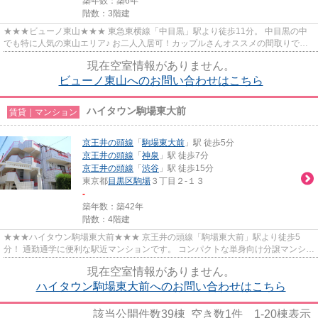
築年数：築6年
階数：3階建
★★★ビューノ東山★★★ 東急東横線「中目黒」駅より徒歩11分。 中目黒の中
でも特に人気の東山エリア♪ お二人入居可！カップルさんオススメの間取りです♪
両面バルコニー、二面採光☀
現在空室情報がありません。
ビューノ東山へのお問い合わせはこちら
ハイタウン駒場東大前
賃貸｜マンション
京王井の頭線
「
駒場東大前
」駅 徒歩5分
京王井の頭線
「
神泉
」駅 徒歩7分
京王井の頭線
「
渋谷
」駅 徒歩15分
東京都
目黒区
駒場
３丁目２-１３
-
築年数：築42年
階数：4階建
★★★ハイタウン駒場東大前★★★ 京王井の頭線「駒場東大前」駅より徒歩5
分！ 通勤通学に便利な駅近マンションです。 コンパクトな単身向け分譲マンショ
ン。 渋谷まで2駅の利便性！
現在空室情報がありません。
ハイタウン駒場東大前へのお問い合わせはこちら
該当公開件数
39
棟 空き数
1
件
1-20
棟表示