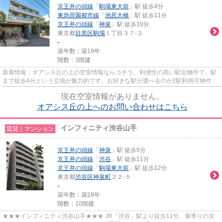
京王井の頭線
「
駒場東大前
」駅 徒歩4分
東急田園都市線
「
池尻大橋
」駅 徒歩11分
京王井の頭線
「
神泉
」駅 徒歩10分
東京都
目黒区
駒場
１丁目３７-３
-
築年数：築19年
階数：3階建
新着情報：オアシス丘の上の空室情報ならコチラ。利便性の高い駅近物件で、駅
まで徒歩4分という立地が魅力的です。お好きな駅が選べるのが2駅利用可物件の
メリットです。設備良し・外...
現在空室情報がありません。
オアシス丘の上へのお問い合わせはこちら
インフィニティ渋谷山手
賃貸｜マンション
京王井の頭線
「
神泉
」駅 徒歩5分
京王井の頭線
「
渋谷
」駅 徒歩11分
京王井の頭線
「
駒場東大前
」駅 徒歩12分
東京都
渋谷区
神泉町
２２-５
-
築年数：築28年
階数：10階建
★★★インフィニティ渋谷山手★★★ JR「渋谷」駅より徒歩11分。最寄りの京