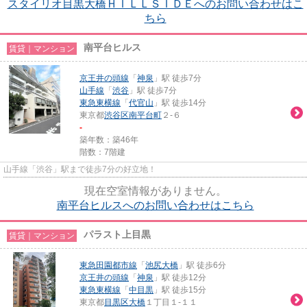
スタイリオ目黒大橋ＨＩＬＬＳＩＤＥへのお問い合わせはこ
ちら
南平台ヒルス
賃貸｜マンション
京王井の頭線
「
神泉
」駅 徒歩7分
山手線
「
渋谷
」駅 徒歩7分
東急東横線
「
代官山
」駅 徒歩14分
東京都
渋谷区
南平台町
２-６
-
築年数：築46年
階数：7階建
山手線「渋谷」駅まで徒歩7分の好立地！
現在空室情報がありません。
南平台ヒルスへのお問い合わせはこちら
パラスト上目黒
賃貸｜マンション
東急田園都市線
「
池尻大橋
」駅 徒歩6分
京王井の頭線
「
神泉
」駅 徒歩12分
東急東横線
「
中目黒
」駅 徒歩15分
東京都
目黒区
大橋
１丁目１-１１