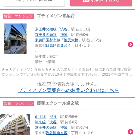
プティメゾン青葉台
賃貸｜マンション
京王井の頭線
「
渋谷
」駅 徒歩13分
京王井の頭線
「
神泉
」駅 徒歩8分
東急田園都市線
「
池尻大橋
」駅 徒歩12分
東京都
目黒区
青葉台
４丁目４-１６
-
築年数：築2年
階数：4階建
★★★プティメゾン青葉台★★★ 人気エリア・青葉台4丁目にある単身向け賃貸
マンションです♪ 渋谷駅まで徒歩13分！神泉駅まで徒歩8分。 2023年完成で設備
もまだまだキレイです。 コンビニ、...
現在空室情報がありません。
プティメゾン青葉台へのお問い合わせはこちら
藤和エクシール道玄坂
賃貸｜マンション
山手線
「
渋谷
」駅 徒歩6分
埼京線
「
渋谷
」駅 徒歩6分
京王井の頭線
「
神泉
」駅 徒歩7分
東京都
渋谷区
道玄坂
２丁目２０-２６