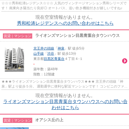
☆☆☆秀和松濤レジデンス☆☆☆ 人気のヴィンテージマンション秀和シリーズで
す！ 南東向き陽当たり良好◎ オートバス、追い炊き機能付きが嬉しいですね♪
現在空室情報がありません。
秀和松涛レジデンスへのお問い合わせはこちら
ライオンズマンション目黒青葉台タウンハウス
賃貸｜マンション
京王井の頭線
「
神泉
」駅 徒歩5分
山手線
「
渋谷
」駅 徒歩13分
東京都
目黒区
青葉台
４丁目４-１
-
築年数：築48年
階数：12階建
★★★ライオンズマンション目黒青葉台タウンハウス★★★ 京王井の頭線「神
泉」駅より徒歩５分。 通勤通学に便利な駅近マンションです！ コンビニのファミ
リーマート迄徒歩1分、スーパーの...
現在空室情報がありません。
ライオンズマンション目黒青葉台タウンハウスへのお問い合
わせはこちら
オアシス丘の上
賃貸｜マンション