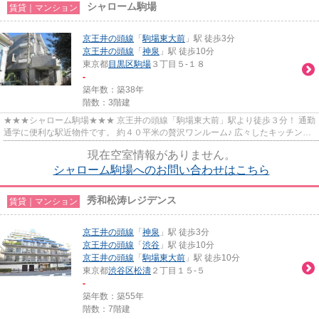
シャローム駒場
賃貸｜マンション
京王井の頭線
「
駒場東大前
」駅 徒歩3分
京王井の頭線
「
神泉
」駅 徒歩10分
東京都
目黒区
駒場
３丁目５-１８
-
築年数：築38年
階数：3階建
★★★シャローム駒場★★★ 京王井の頭線「駒場東大前」駅より徒歩３分！ 通勤
通学に便利な駅近物件です。 約４０平米の贅沢ワンルーム♪ 広々したキッチンス
ペースがあり、お料理好きな方お...
現在空室情報がありません。
シャローム駒場へのお問い合わせはこちら
秀和松涛レジデンス
賃貸｜マンション
京王井の頭線
「
神泉
」駅 徒歩3分
京王井の頭線
「
渋谷
」駅 徒歩10分
京王井の頭線
「
駒場東大前
」駅 徒歩10分
東京都
渋谷区
松濤
２丁目１５-５
-
築年数：築55年
階数：7階建