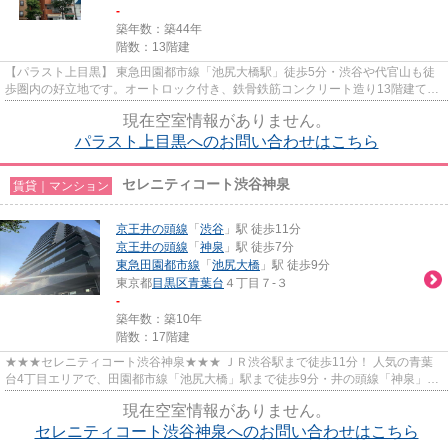
-
築年数：築44年
階数：13階建
【パラスト上目黒】 東急田園都市線「池尻大橋駅」徒歩5分・渋谷や代官山も徒
歩圏内の好立地です。オートロック付き、鉄骨鉄筋コンクリート造り13階建ての
分譲賃貸マンションです。近...
現在空室情報がありません。
パラスト上目黒へのお問い合わせはこちら
セレニティコート渋谷神泉
賃貸｜マンション
京王井の頭線
「
渋谷
」駅 徒歩11分
京王井の頭線
「
神泉
」駅 徒歩7分
東急田園都市線
「
池尻大橋
」駅 徒歩9分
東京都
目黒区
青葉台
４丁目７-３
-
築年数：築10年
階数：17階建
★★★セレニティコート渋谷神泉★★★ ＪＲ渋谷駅まで徒歩11分！ 人気の青葉
台4丁目エリアで、田園都市線「池尻大橋」駅まで徒歩9分・井の頭線「神泉」駅
まで徒歩7分と複数路線利用可能♪ 共...
現在空室情報がありません。
セレニティコート渋谷神泉へのお問い合わせはこちら