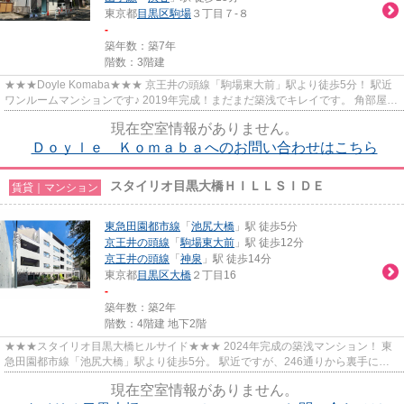
東京都
目黒区
駒場
３丁目７-８
-
築年数：築7年
階数：3階建
★★★Doyle Komaba★★★ 京王井の頭線「駒場東大前」駅より徒歩5分！ 駅近
ワンルームマンションです♪ 2019年完成！まだまだ築浅でキレイです。 角部屋・
二面採光。BT別、温水洗浄便座。
現在空室情報がありません。
Ｄｏｙｌｅ Ｋｏｍａｂａへのお問い合わせはこちら
スタイリオ目黒大橋ＨＩＬＬＳＩＤＥ
賃貸｜マンション
東急田園都市線
「
池尻大橋
」駅 徒歩5分
京王井の頭線
「
駒場東大前
」駅 徒歩12分
京王井の頭線
「
神泉
」駅 徒歩14分
東京都
目黒区
大橋
２丁目16
-
築年数：築2年
階数：4階建 地下2階
★★★スタイリオ目黒大橋ヒルサイド★★★ 2024年完成の築浅マンション！ 東
急田園都市線「池尻大橋」駅より徒歩5分。 駅近ですが、246通りから裏手に入
った場所にあり静かな住環境です。 ...
現在空室情報がありません。