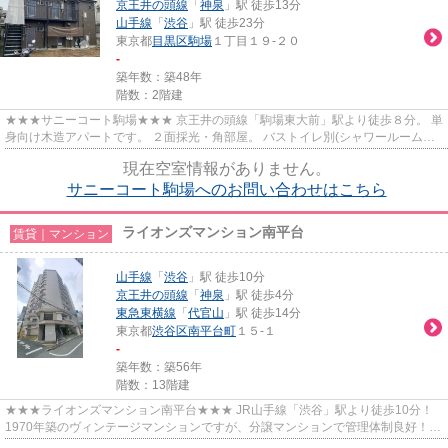
京王井の頭線
「
神泉
」駅 徒歩13分
山手線
「
渋谷
」駅 徒歩23分
東京都
目黒区
駒場
１丁目１９-２０
-
築年数：築48年
階数：2階建
★★★サニーコート駒場★★★ 京王井の頭線「駒場東大前」駅より徒歩８分。 単
身向け木造アパートです。 ２面採光・角部屋。 バストイレ別(シャワールームあ
り)
現在空室情報がありません。
サニーコート駒場へのお問い合わせはこちら
ライオンズマンション南平台
賃貸｜マンション
山手線
「
渋谷
」駅 徒歩10分
京王井の頭線
「
神泉
」駅 徒歩4分
東急東横線
「
代官山
」駅 徒歩14分
東京都
渋谷区
南平台町
１５-１
-
築年数：築56年
階数：13階建
★★★ライオンズマンション南平台★★★ JR山手線「渋谷」駅より徒歩10分！
1970年築のヴィンテージマンションですが、分譲マンションで管理体制良好！
24時間ごみ出し可能。 防犯カメラ、...