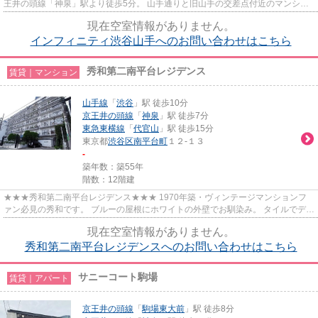
王井の頭線「神泉」駅より徒歩5分。 山手通りと旧山手の交差点付近のマンショ
ンです！ 駐輪場、エレベーター、オ...
現在空室情報がありません。
インフィニティ渋谷山手へのお問い合わせはこちら
秀和第二南平台レジデンス
賃貸｜マンション
山手線
「
渋谷
」駅 徒歩10分
京王井の頭線
「
神泉
」駅 徒歩7分
東急東横線
「
代官山
」駅 徒歩15分
東京都
渋谷区
南平台町
１２-１３
-
築年数：築55年
階数：12階建
★★★秀和第二南平台レジデンス★★★ 1970年築・ヴィンテージマンションフ
ァン必見の秀和です。 ブルーの屋根にホワイトの外壁でお馴染み。 タイルでデザ
インされたエントランスや、デザイ...
現在空室情報がありません。
秀和第二南平台レジデンスへのお問い合わせはこちら
サニーコート駒場
賃貸｜アパート
京王井の頭線
「
駒場東大前
」駅 徒歩8分