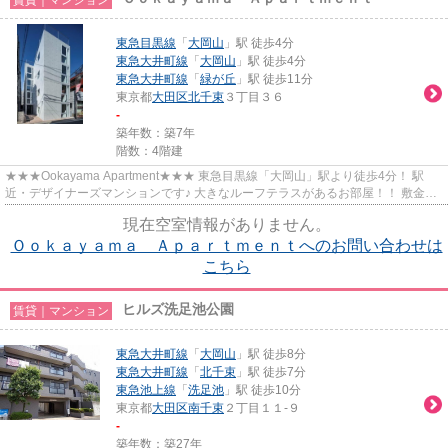
東急目黒線
「
大岡山
」駅 徒歩4分
東急大井町線
「
大岡山
」駅 徒歩4分
東急大井町線
「
緑が丘
」駅 徒歩11分
東京都
大田区
北千束
３丁目３６
-
築年数：築7年
階数：4階建
★★★Ookayama Apartment★★★ 東急目黒線「大岡山」駅より徒歩4分！ 駅
近・デザイナーズマンションです♪ 大きなルーフテラスがあるお部屋！！ 敷金・
礼金ナシでご紹介中です！！
現在空室情報がありません。
Ｏｏｋａｙａｍａ Ａｐａｒｔｍｅｎｔへのお問い合わせは
こちら
ヒルズ洗足池公園
賃貸｜マンション
東急大井町線
「
大岡山
」駅 徒歩8分
東急大井町線
「
北千束
」駅 徒歩7分
東急池上線
「
洗足池
」駅 徒歩10分
東京都
大田区
南千束
２丁目１１-９
-
築年数：築27年