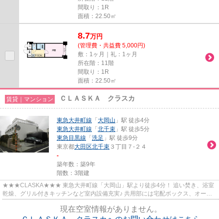
間取り：1R
面積：22.50㎡
8.7
万
円
(管理費・共益費 5,000円)
敷：1ヶ月｜礼：1ヶ月
所在階：11階
間取り：1R
面積：22.50㎡
ＣＬＡＳＫＡ クラスカ
賃貸｜マンション
東急大井町線
「
大岡山
」駅 徒歩4分
東急大井町線
「
北千束
」駅 徒歩5分
東急目黒線
「
洗足
」駅 徒歩9分
東京都
大田区
北千束
３丁目７-２４
-
築年数：築9年
階数：3階建
★★★CLASKA★★★ 東急大井町線「大岡山」駅より徒歩4分！ 追い焚き、浴室
乾燥、グリル付きキッチンなど室内設備充実♪ 共用部には宅配ボックス、オート
ロックなどセキュリティも安心◎
現在空室情報がありません。