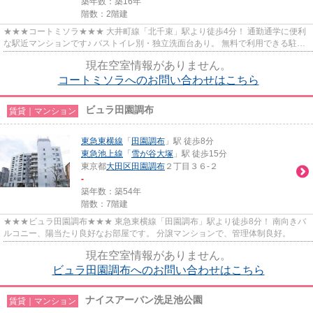
築年数：築16年
階数：2階建
★★★コートミソラ★★★ 大井町線「北千束」駅より徒歩4分！ 通勤通学に便利
な駅近マンションです♪ バストイレ別・独立洗面台あり。 無料で利用できる駐輪
場があります。
現在空室情報がありません。
コートミソラへのお問い合わせはこちら
ビュラ田園調布
賃貸｜マンション
東急東横線
「
田園調布
」駅 徒歩8分
東急池上線
「
雪が谷大塚
」駅 徒歩15分
東京都
大田区
田園調布
２丁目３６-２
-
築年数：築54年
階数：7階建
★★★ビュラ田園調布★★★ 東急東横線「田園調布」駅より徒歩8分！ 南向きバ
ルコニー、陽当たり良好なお部屋です。 分譲マンションで、管理体制良好。
現在空室情報がありません。
ビュラ田園調布へのお問い合わせはこちら
ナイスアーバン洗足池公園
賃貸｜マンション