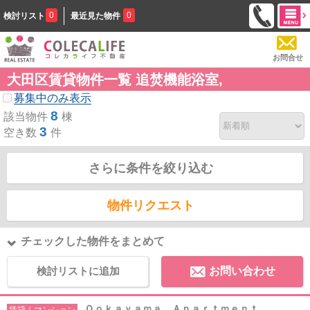
0
0
検討リスト
最近見た物件
お問合せ
大田区賃貸物件一覧 追焚機能浴室,
募集中のみ表示
8
該当物件
棟
3
空き数
件
さらに条件を絞り込む
物件リクエスト
チェックした物件をまとめて
検討リストに追加
お問い合わせ
Ｏｏｋａｙａｍａ Ａｐａｒｔｍｅｎｔ
賃貸｜マンション