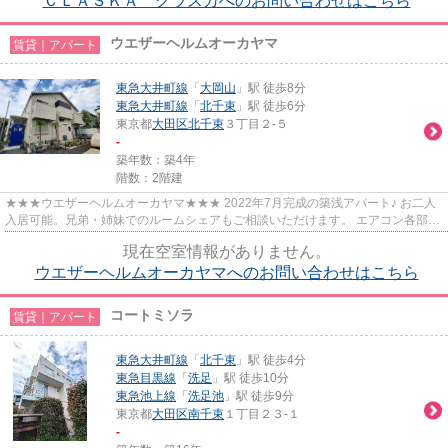
ＣＬＡＳＫＡ クラスカへのお問い合わせはこちら
ウエザーヘルムオーカヤマ
賃貸｜アパート
東急大井町線
「
大岡山
」駅 徒歩8分
東急大井町線
「
北千束
」駅 徒歩6分
東京都
大田区
北千束
３丁目２-５
-
築年数：築4年
階数：2階建
★★★ウエザーヘルムオーカヤマ★★★ 2022年7月完成の築浅アパート♪ お二人
入居可能。兄弟・姉妹でのルームシェアもご相談いただけます。 エアコン各部屋
完備◎ オートロック付きです！
現在空室情報がありません。
ウエザーヘルムオーカヤマへのお問い合わせはこちら
コートミソラ
賃貸｜アパート
東急大井町線
「
北千束
」駅 徒歩4分
東急目黒線
「
洗足
」駅 徒歩10分
東急池上線
「
洗足池
」駅 徒歩9分
東京都
大田区
南千束
１丁目２３-１
-