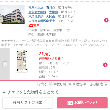
東急池上線
「
石川台
」駅 徒歩7分
東急大井町線
「
大岡山
」駅 徒歩11分
東急目黒線
「
大岡山
」駅 徒歩11分
東京都
大田区
南千束
３丁目２７-３
21
万円
築年数：築30年 ｜募集中：
1室
階数：5階建 地下1階
★★★ナイスアーバン洗足池公園★★★ 東急池上線「石川台」駅より徒歩７分！
南千束３丁目の分譲マンションです。 2LDK～4LDKのルームプランがあります。
21
万
円
(管理費・共益費 -)
敷：1ヶ月｜礼：1ヶ月
所在階：5階
間取り：1LDK
面積：66.59㎡
該当公開件数
8
棟 空き数
3
件
1-8
棟表示
チェックした物件をまとめて
検討リストに追加
お問い合わせ