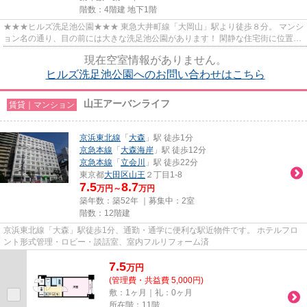
階数：4階建 地下1階
★★★ヒルズ洗足池公園★★★ 東急大井町線「大岡山」駅より徒歩８分。 マンシ
ョン名の通り、目の前には大きな洗足池公園があります！ 閑静な住宅街に位置。
お二人入居にぴったりな間取り...
現在空室情報がありません。
ヒルズ洗足池公園へのお問い合わせはこちら
山王アーバンライフ
賃貸｜マンション
京浜東北線
「
大森
」駅 徒歩1分
京急本線
「
大森海岸
」駅 徒歩12分
京急本線
「
立会川
」駅 徒歩22分
東京都
大田区
山王
２丁目1-8
7.5
8.7
万円～
万円
築年数：築52年 ｜募集中：
2室
階数：12階建
京浜東北線「大森」駅徒歩1分、通勤・通学に便利な駅近物件です。 ホテルフロ
ント形式管理・ロビー・談話室、室内フルリフォーム済
7.5
万
円
(管理費・共益費 5,000円)
敷：1ヶ月｜礼：0ヶ月
所在階：11階