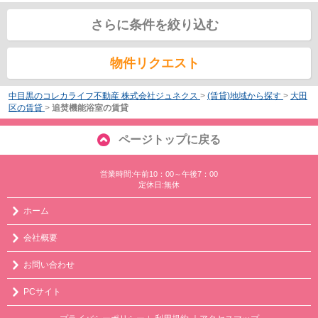
さらに条件を絞り込む
物件リクエスト
中目黒のコレカライフ不動産 株式会社ジュネクス
>
(賃貸)地域から探す
>
大田
区の賃貸
>
追焚機能浴室の賃貸
ページトップに戻る
営業時間:午前10：00～午後7：00
定休日:無休
ホーム
会社概要
お問い合わせ
PCサイト