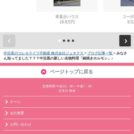
青葉台ハウス
コーポ
19.8万円
9.
中目黒のコレカライフ不動産 株式会社ジュネクス
>
ブログ記事一覧
>
みなさ
ん知ってました？？？中目黒の新しい名物料理「鍋焼きホルモン」♪
ページトップに戻る
営業時間:午前10：00～午後7：00
定休日:無休
ホーム
会社概要
お問い合わせ