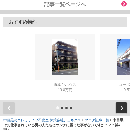
記事一覧ページへ
おすすめ物件
青葉台ハウス
コーポ
19.8万円
9.
中目黒のコレカライフ不動産 株式会社ジュネクス
>
ブログ記事一覧
>
中目黒
でお仕事されている男の人たちはランチに困った事がないですか？？？第4
弾！