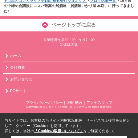
中目黒のコレカライフ不動産 株式会社ジュネクス
>
ブログ記事一覧
>
10月度
の中締め会議後にコスパ最高の居酒屋「居酒屋いかり屋 本店」に行ってきまし
た♪
ページトップに戻る
営業時間:午前10：00～午後7：00
定休日:無休
ホーム
会社概要
お問い合わせ
PCサイト
プライバシーポリシー
利用規約
｜アクセスマップ
｜
Copyright(c) コレカライフ不動産 (株)ジュネクス All rights reserved.
当サイトでは、お客様の当サイト利用状況把握、サービス向上検討を目的と
して、クッキー（Cookie）を使用しています。
詳しくは、当社の
「Cookieの取扱いについて」
をご確認ください。