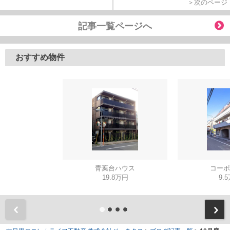
＞次のページ
記事一覧ページへ
おすすめ物件
青葉台ハウス
コーポ
19.8万円
9.