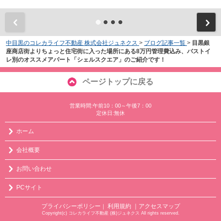
中目黒のコレカライフ不動産 株式会社ジュネクス
>
ブログ記事一覧
>
目黒銀
座商店街よりちょっと住宅街に入った場所にある8万円管理費込み、バストイ
レ別のオススメアパート「シェルスクエア」のご紹介です！
ページトップに戻る
営業時間:午前10：00～午後7：00
定休日:無休
ホーム
会社概要
お問い合わせ
PCサイト
プライバシーポリシー
利用規約
｜アクセスマップ
｜
Copyright(c) コレカライフ不動産 (株)ジュネクス All rights reserved.