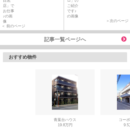
＞次のページ
＜ 前のページ
記事一覧ページへ
おすすめ物件
青葉台ハウス
コーポ
19.8万円
9.