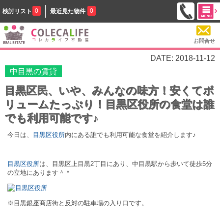
0
0
検討リスト
最近見た物件
お問合せ
DATE: 2018-11-12
中目黒の賃貸
目黒区民、いや、みんなの味方！安くてボ
リュームたっぷり！目黒区役所の食堂は誰
でも利用可能です♪
今日は、
目黒区役所
内にある誰でも利用可能な食堂を紹介します♪
目黒区役所
は、目黒区上目黒2丁目にあり、中目黒駅から歩いて徒歩5分
の立地にあります＾＾
※目黒銀座商店街と反対の駐車場の入り口です。