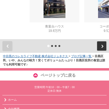
青葉台ハウス
コーポ
19.8万円
9.
中目黒のコレカライフ不動産 株式会社ジュネクス
>
ブログ記事一覧
>
目黒区
民、いや、みんなの味方！安くてボリュームたっぷり！目黒区役所の食堂は誰
でも利用可能です♪
ページトップに戻る
営業時間:午前10：00～午後7：00
定休日:無休
ホーム
会社概要