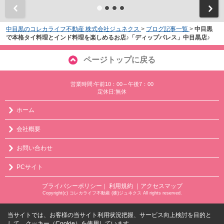
中目黒のコレカライフ不動産 株式会社ジュネクス
>
ブログ記事一覧
>
中目黒
で本格タイ料理とインド料理を楽しめるお店♪「ディップパレス」中目黒店♪
ページトップに戻る
営業時間:午前10：00～午後7：00
定休日:無休
ホーム
会社概要
お問い合わせ
PCサイト
プライバシーポリシー
利用規約
｜アクセスマップ
｜
Copyright(c) コレカライフ不動産 (株)ジュネクス All rights reserved.
当サイトでは、お客様の当サイト利用状況把握、サービス向上検討を目的と
して、クッキー（Cookie）を使用しています。