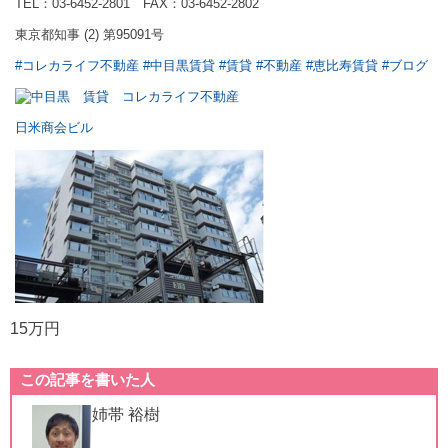
TEL：03-6452-2801 FAX：03-6452-2802
東京都知事 (2) 第95091号
#コレカライフ不動産
#中目黒賃貸
#賃貸
#不動産
#恵比寿賃貸
#ブログ
日米商会ビル
15万円
この記事を書いた人
姉帯 裕樹