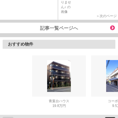
＞次のページ
記事一覧ページへ
おすすめ物件
青葉台ハウス
コーポ
19.8万円
9.