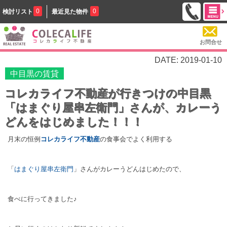
0
0
検討リスト
最近見た物件
お問合せ
DATE: 2019-01-10
中目黒の賃貸
コレカライフ不動産が行きつけの中目黒
「はまぐり屋串左衛門」さんが、カレーう
どんをはじめました！！！
月末の恒例
コレカライフ不動産
の食事会でよく利用する
「
はまぐり屋串左衛門
」さんがカレーうどんはじめたので、
食べに行ってきました♪