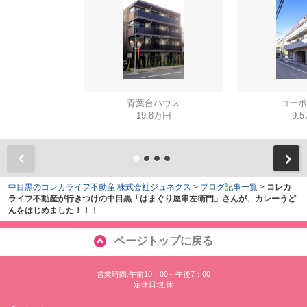
青葉台ハウス
コーポ
19.8万円
9.
中目黒のコレカライフ不動産 株式会社ジュネクス
>
ブログ記事一覧
>
コレカ
ライフ不動産が行きつけの中目黒「はまぐり屋串左衛門」さんが、カレーうど
んをはじめました！！！
ページトップに戻る
営業時間:午前10：00～午後7：00
定休日:無休