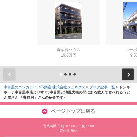
青葉台ハウス
コーポ
19.8万円
9.
中目黒のコレカライフ不動産 株式会社ジュネクス
>
ブログ記事一覧
>
ドンキ
ホーテ中目黒本店よりすぐ♪中目黒と池尻大橋の間にある飲んで食べれるうど
ん屋さん 「豊前房」さんの紹介です♪
ページトップに戻る
営業時間:午前10：00～午後7：00
定休日:無休