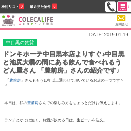
0
0
検討リスト
最近見た物件
お問合せ
DATE: 2019-01-19
中目黒の賃貸
ドンキホーテ中目黒本店よりすぐ♪中目黒
と池尻大橋の間にある飲んで食べれるう
どん屋さん 「豊前房」さんの紹介です♪
「
豊前房
」さんももう10年以上通わせて頂いているお店の一つです＾
＾
本日は、私の
豊前房
さんでの楽しみ方をちょっとだけお伝えします。
ランチとかでは無く、お酒が飲める日は、生ビールを注文。