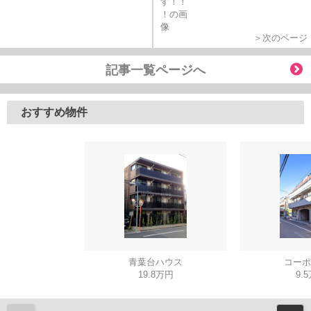
＞次のページ
記事一覧ページへ
おすすめ物件
青葉台ハウス
コーポ
19.8万円
9.