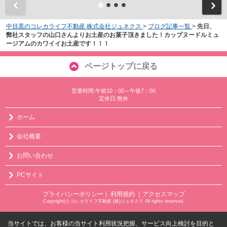
中目黒のコレカライフ不動産 株式会社ジュネクス
>
ブログ記事一覧
>
先日、
弊社スタッフの山口さんよりお土産のお菓子頂きました！カップヌードルミュ
ージアムのカワイイお土産です！！！
ページトップに戻る
営業時間:午前10：00～午後7：00
定休日:無休
ホーム
会社概要
お問い合わせ
PCサイト
プライバシーポリシー
利用規約
｜アクセスマップ
｜
Copyright(c) コレカライフ不動産 (株)ジュネクス All rights reserved.
当サイトでは、お客様の当サイト利用状況把握、サービス向上検討を目的と