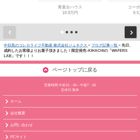
青葉台ハウス
コーポ
19.8万円
9.
中目黒のコレカライフ不動産 株式会社ジュネクス
>
ブログ記事一覧
>
先日、
成約したお客様よりお菓子頂きました！限定発売♪KIHACHIの「WAFERS
LAB」です！！！
ページトップに戻る
営業時間:午前10：00～午後7：00
定休日:無休
ホーム
会社概要
お問い合わせ
PCサイト