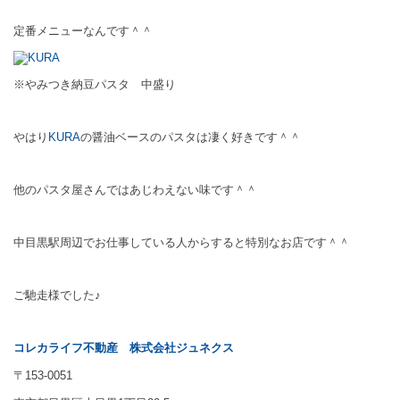
定番メニューなんです＾＾
※やみつき納豆パスタ 中盛り
やはり
KURA
の醤油ベースのパスタは凄く好きです＾＾
他のパスタ屋さんではあじわえない味です＾＾
中目黒駅周辺でお仕事している人からすると特別なお店です＾＾
ご馳走様でした♪
コレカライフ不動産
株式会社ジュネクス
〒153-0051