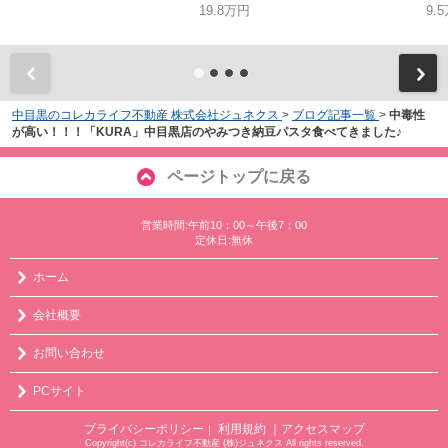
19.8万円
9.
中目黒のコレカライフ不動産 株式会社ジュネクス
>
ブログ記事一覧
>
中毒性
が高い！！！「KURA」中目黒店のやみつき納豆パスタ食べてきました♪
ページトップに戻る
営業時間:午前10：00～午後7：00
定休日:無休
ホーム
会社概要
お問い合わせ
PCサイト
プライバシーポリシー
利用規約
｜アクセスマップ
｜
Copyright(c) コレカライフ不動産 (株)ジュネクス All rights reserved.