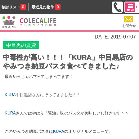
0
0
検討リスト
最近見た物件
お問合せ
DATE: 2019-07-07
中目黒の賃貸
中毒性が高い！！！「KURA」中目黒店の
やみつき納豆パスタ食べてきました♪
最近めっちゃハマってしまってます！
KURA
中目黒店さんに行ってきました＾＾
KURA
さんではやはり「醤油」味のパスタが美味しいし好きです＾＾
このやみつき納豆パスタは
KURA
のオリジナルメニューで、