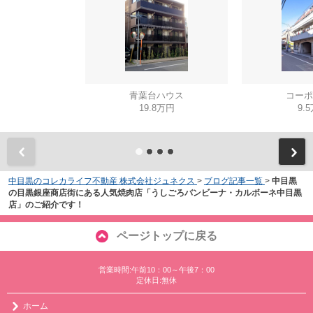
青葉台ハウス
コーポ
19.8万円
9.
中目黒のコレカライフ不動産 株式会社ジュネクス
>
ブログ記事一覧
>
中目黒
の目黒銀座商店街にある人気焼肉店「うしごろバンビーナ・カルボーネ中目黒
店」のご紹介です！
ページトップに戻る
営業時間:午前10：00～午後7：00
定休日:無休
ホーム