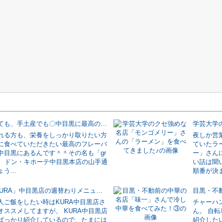
自分で食べても、手土産でも〇中目黒に最高のフレーバーナッツがあります♪
れる方も、栄養をしっかり取りたい方
夜しか営
に食べていただきたい最高のフレーバ
ていたラ
中目黒にあるんです＾＾その名も「gr
ー」さん
ts」。ドン・キホーテ中目黒本店の山手通
い話は聞
う...
順番が決ま
新発見♪「KURA」中目黒店の週替わりメニューが凄くお得で美味い♪
人ご飯をしたい時はKURA中目黒店さ
チャーハ
オススメしてますが、 KURA中目黒店
ん。 自
ばっかり紹介しているので、たまには
紹介した