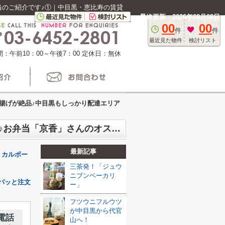
当のご紹介です♪①｜中目黒・恵比寿の賃貸
最終更新：2026年08月08日
00
00
件
件
最近見た物件
検討リスト
：午前10：00～午後7：00
定休日：無休
揚げが絶品♪中目黒もしっかり配達エリア
鶏の唐揚げが絶品♪中目黒もしっかり配達エリアなので電話かネットでパパッと注文♪お弁当「京香」さんのオススメ弁当のご紹介です♪①
最新記事
・カルボー
三茶発！「ジュウ
ニブンベーカリ
パッと注文
ー」
フツウニフルウツ
が中目黒から代官
電話
山へ！