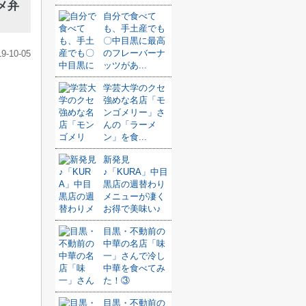
メ弁
自分で食べて
も、手土産でも
〇中目黒に最高
のフレーバーナ
19-10-05
ッツがあ...
学芸大学のクセ
強めな名店「モ
ンゴメリー」さ
んの「ラーメ
ン」を食...
新発見
♪「KURA」中目
黒店の週替わり
メニューが凄く
お得で美味い♪
目黒・不動前の
中華の名店「味
一」さんで冷し
中華を食べてみ
た！③
目黒・不動前の