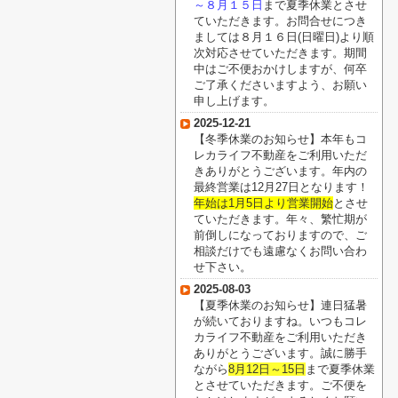
～８月１５日
まで夏季休業とさせ
ていただきます。お問合せにつき
ましては８月１６日(日曜日)より順
次対応させていただきます。期間
中はご不便おかけしますが、何卒
ご了承くださいますよう、お願い
申し上げます。
2025-12-21
【冬季休業のお知らせ】本年もコ
レカライフ不動産をご利用いただ
きありがとうございます。年内の
最終営業は12月27日となります！
年始は1月5日より営業開始
とさせ
ていただきます。年々、繁忙期が
前倒しになっておりますので、ご
相談だけでも遠慮なくお問い合わ
せ下さい。
2025-08-03
【夏季休業のお知らせ】連日猛暑
が続いておりますね。いつもコレ
カライフ不動産をご利用いただき
ありがとうございます。誠に勝手
ながら
8月12日～15日
まで夏季休業
とさせていただきます。ご不便を