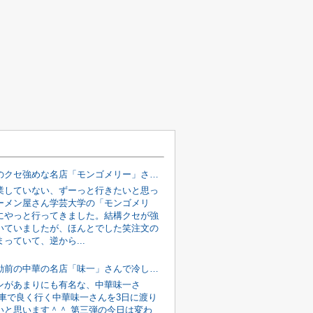
学芸大学のクセ強めな名店「モンゴメリー」さんの「ラーメン」を食べてきました♪
業していない、ずーっと行きたいと思っ
ーメン屋さん学芸大学の「モンゴメリ
にやっと行ってきました。結構クセが強
いていましたが、ほんとでした笑注文の
っていて、逆から...
目黒・不動前の中華の名店「味一」さんで冷し中華を食べてみた！③
ンがあまりにも有名な、中華味一さ
転車で良く行く中華味一さんを3日に渡り
いと思います＾＾ 第三弾の今日は変わ