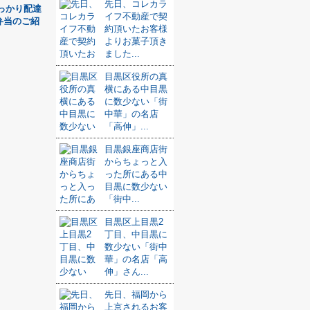
先日、コレカラ
っかり配達
イフ不動産で契
弁当のご紹
約頂いたお客様
よりお菓子頂き
ました...
目黒区役所の真
横にある中目黒
に数少ない「街
中華」の名店
「高伸」...
目黒銀座商店街
からちょっと入
った所にある中
目黒に数少ない
「街中...
目黒区上目黒2
丁目、中目黒に
数少ない「街中
華」の名店「高
伸」さん...
先日、福岡から
上京されるお客