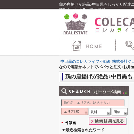
鶏の唐揚げが絶品♪中目黒もしっかり配達
情報｜コレカライフ不動産
中目黒のコレカライフ不動産 株式会社ジ
なので電話かネットでパパッと注文♪お弁
エリア| 駅
賃料
面積
-
件該当
▼最近検索されたワード