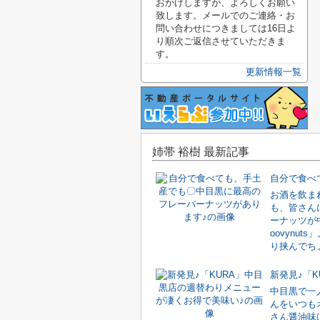
おかけしますが、よろしくお願い
致します。メールでのご連絡・お
問い合わせにつきましては16日よ
り順次ご返信させていただきま
す。
更新情報一覧
姉帯 裕樹 最新記事
お酒を飲ま
も、皆さん
ーナッツが
oovynu
り挟んでちょ
中目黒で一
んをいつも
さん醤油味