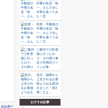
中華の名店「味
一」さんで冷し
中華を食べてみ
た！②
目黒・不動前の
中華の名店「味
一」さんで冷し
中華を食べてみ
た！①
ご案内で三軒茶
屋に行ったの
で、その帰り東
京で竹岡式ラー
メンが食...
先日、福岡から
上京されるお客
様よりお土産頂
きました！第3
弾！ひよ...
おすすめ記事
・カルボー