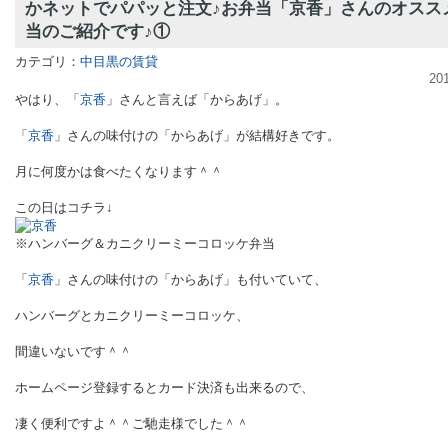
かネットでパパッと注文♪お弁当「京香」さんのオスス
当のご紹介です♪①
カテゴリ：
中目黒の賃貸
20
やはり、「
京香
」さんと言えば「からあげ」。
「
京香
」さんの味付けの「からあげ」が結構好きです。
月に何度かは食べたくなります＾＾
この日はコチラ↓
※ハンバーグ＆カニクリーミーコロッケ弁当
「
京香
」さんの味付けの「からあげ」も付いていて、
ハンバーグとカニクリーミーコロッケ、
間違いないです＾＾
ホームページ登録するとカード決済も出来るので、
凄く便利ですよ＾＾ご
馳走様でした＾＾