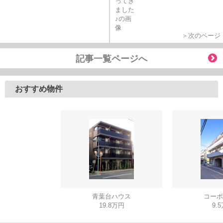
＞次のページ
記事一覧ページへ
おすすめ物件
青葉台ハウス
コーポ
19.8万円
9.