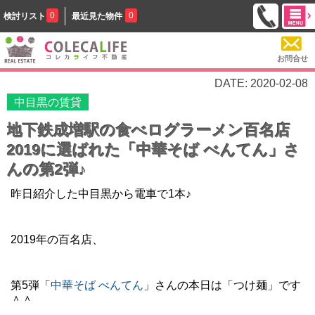
0
0
検討リスト
最近見た物件
お問合せ
DATE: 2020-02-08
中目黒の賃貸
地下鉄成増駅の食べログラーメン百名店
2019に選ばれた「中華そば べんてん」さ
んの第2弾♪
昨日紹介した中目黒から電車で1本♪
2019年の百名店、
第5弾「
中華そば べんてん
」さんの本日は「つけ麺」です
＾＾