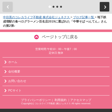
中目黒のコレカライフ不動産 株式会社ジュネクス
>
ブログ記事一覧
>
地下鉄
成増駅の食べログラーメン百名店2019に選ばれた「中華そば べんてん」さん
の第2弾♪
ページトップに戻る
営業時間:午前10：00～午後7：00
定休日:無休
ホーム
会社概要
お問い合わせ
PCサイト
プライバシーポリシー
利用規約
｜アクセスマップ
｜
Copyright(c) コレカライフ不動産 (株)ジュネクス All rights reserved.