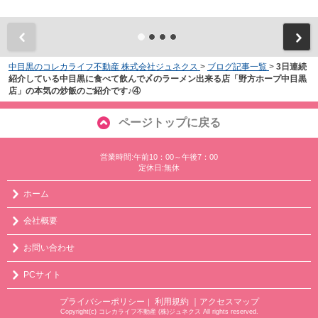
中目黒のコレカライフ不動産 株式会社ジュネクス
>
ブログ記事一覧
>
3日連続
紹介している中目黒に食べて飲んで〆のラーメン出来る店「野方ホープ中目黒
店」の本気の炒飯のご紹介です♪④
ページトップに戻る
営業時間:午前10：00～午後7：00
定休日:無休
ホーム
会社概要
お問い合わせ
PCサイト
プライバシーポリシー
利用規約
｜アクセスマップ
｜
Copyright(c) コレカライフ不動産 (株)ジュネクス All rights reserved.