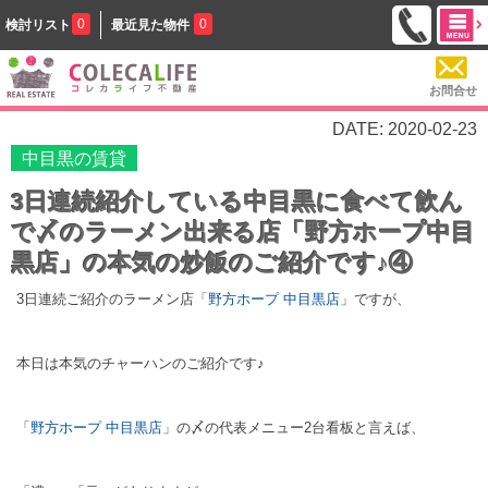
0
0
検討リスト
最近見た物件
お問合せ
DATE: 2020-02-23
中目黒の賃貸
3日連続紹介している中目黒に食べて飲ん
で〆のラーメン出来る店「野方ホープ中目
黒店」の本気の炒飯のご紹介です♪④
3日連続ご紹介のラーメン店「
野方ホープ 中目黒店
」ですが、
本日は本気のチャーハンのご紹介です♪
「
野方ホープ 中目黒店
」の〆の代表メニュー2台看板と言えば、