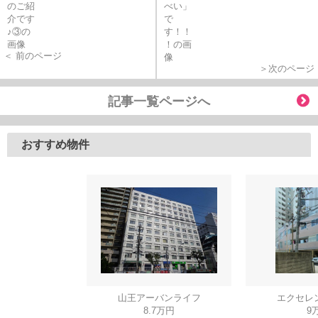
＜ 前のページ
＞次のページ
記事一覧ページへ
おすすめ物件
山王アーバンライフ
エクセレ
8.7万円
9