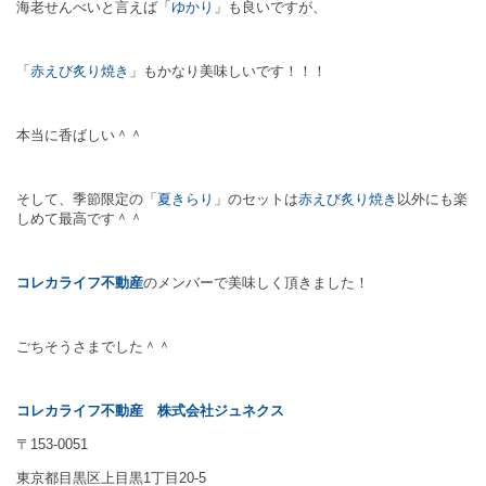
海老せんべいと言えば「
ゆかり
」も良いですが、
「
赤えび炙り焼き
」もかなり美味しいです！！！
本当に香ばしい＾＾
そして、季節限定の「
夏きらり
」のセットは
赤えび炙り焼き
以外にも楽
しめて最高です＾＾
コレカライフ不動産
のメンバーで美味しく頂きました！
ごちそうさまでした＾＾
コレカライフ不動産
株式会社ジュネクス
〒153-0051
東京都目黒区上目黒1丁目20-5