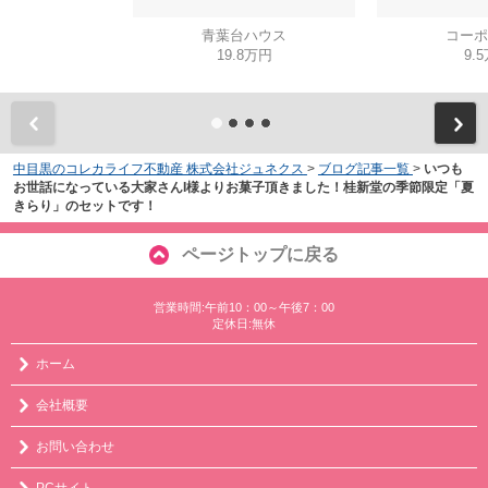
青葉台ハウス
コーポ
19.8万円
9.
中目黒のコレカライフ不動産 株式会社ジュネクス
>
ブログ記事一覧
>
いつも
お世話になっている大家さんI様よりお菓子頂きました！桂新堂の季節限定「夏
きらり」のセットです！
ページトップに戻る
営業時間:午前10：00～午後7：00
定休日:無休
ホーム
会社概要
お問い合わせ
PCサイト